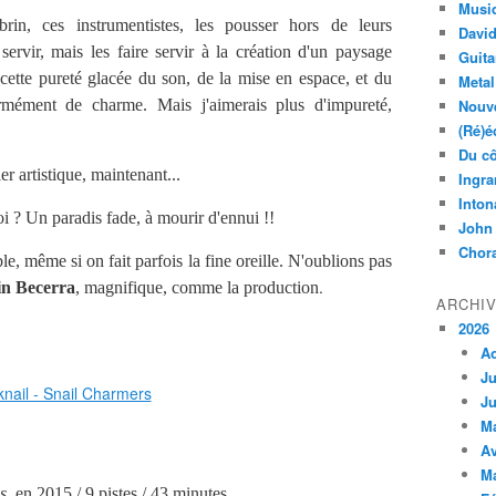
Musi
rin, ces instrumentistes, les pousser hors de leurs
Davi
ervir, mais les faire servir à la création d'un paysage
Guita
e cette pureté glacée du son, de la mise en espace, et du
Metal
rmément de charme. Mais j'aimerais plus d'impureté,
Nouve
(Ré)é
Du cô
er artistique, maintenant...
Ingra
Inton
i ? Un paradis fade, à mourir d'ennui !!
John
Chora
le, même si on fait parfois la fine oreille. N'oublions pas
.
in Becerra
, magnifique, comme la production
ARCHI
2026
A
Ju
Ju
M
Av
M
ds
en 2015 / 9 pistes / 43 minutes