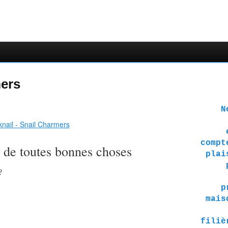
mers
Ne 
compt
n de toutes bonnes choses
plai
?
p
mais
filiè