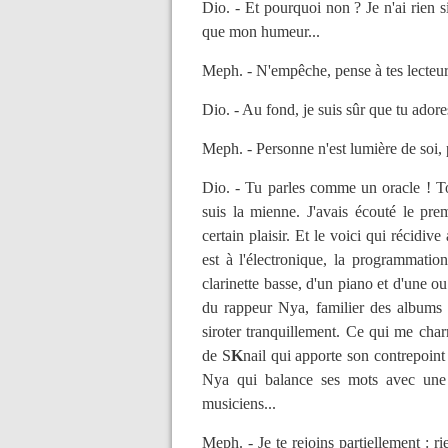
Dio. - Et pourquoi non ? Je n'ai rien 
que mon humeur...
Meph. - N'empêche, pense à tes lecteurs
Dio. - Au fond, je suis sûr que tu adore
Meph. - Personne n'est lumière de soi, 
Dio. - Tu parles comme un oracle ! To
suis la mienne. J'avais écouté le pr
certain plaisir. Et le voici qui récidi
est à l'électronique, la programmati
clarinette basse, d'un piano et d'une ou
du rappeur Nya, familier des albums d
siroter tranquillement. Ce qui me charme
de S
K
nail qui apporte son contrepoin
Nya qui balance ses mots avec une di
musiciens...
Meph. - Je te rejoins partiellement : ri