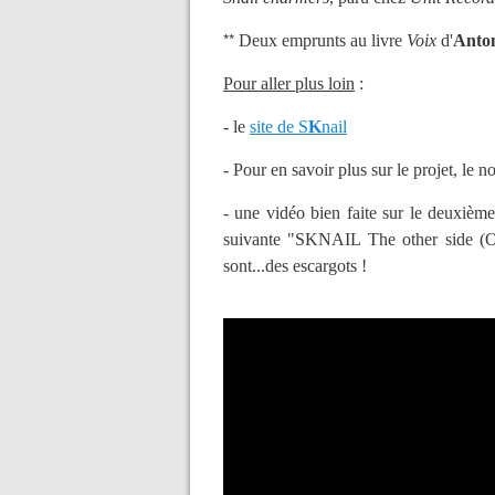
**
Deux emprunts au livre
Voix
d'
Anton
Pour aller plus loin
:
- le
site de S
K
nail
- Pour en savoir plus sur le projet, le n
- une vidéo bien faite sur le deuxième 
suivante "SKNAIL The other side (Off
sont...des escargots !