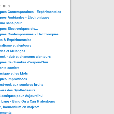
ORIES
ques Contemporaines - Expérimentales
ues Ambiantes - Électroniques
ano sans peur
ues Électroniques etc...
ues Contemporaines - Électroniques
es & Expérimentales
alisme et alentours
des et Mélanges
ock - dub et chansons alentours
ues de chambre d'aujourd'hui
ante sombre
sique et les Mots
ques improvisées
st-rock aux sombres bruits
vers des Synthétiseurs
lassiques pour Aujourd'hui
 Lang - Bang On a Can & alentours
e, harmonium en majesté
sements