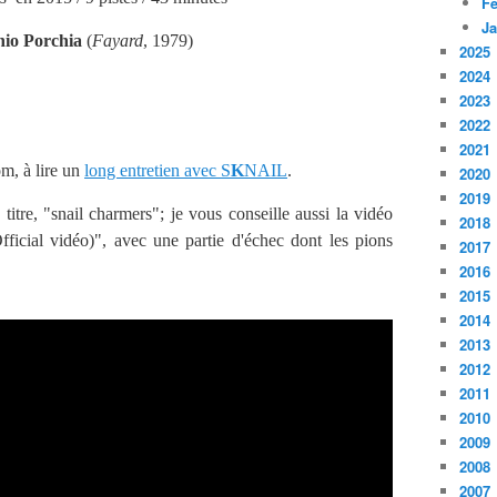
Fé
Ja
io Porchia
(
Fayard
, 1979)
2025
2024
2023
2022
2021
om, à lire un
long entretien avec S
K
NAIL
.
2020
2019
titre, "snail charmers"; je vous conseille aussi la vidéo
2018
icial vidéo)", avec une partie d'échec dont les pions
2017
2016
2015
2014
2013
2012
2011
2010
2009
2008
2007