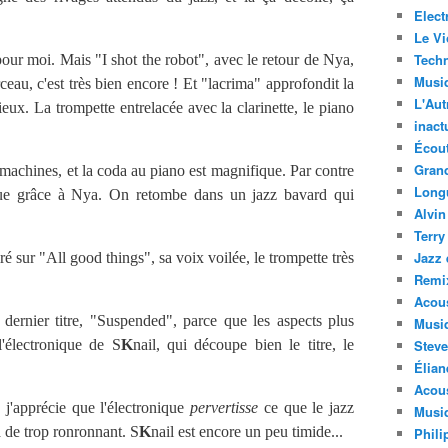
Elect
Le Vi
Techn
i pour moi. Mais "I shot the robot", avec le retour de Nya,
Musi
eau, c'est très bien encore ! Et "lacrima" approfondit la
L'Aut
ieux. La trompette entrelacée avec la clarinette, le piano
inact
Écout
Gran
 machines, et la coda au piano est magnifique. Par contre
Long
que grâce à Nya. On retombe dans un jazz bavard qui
Alvin
Terry
Jazz 
piré sur "All good things", sa voix voilée, le trompette très
Remi
Acous
dernier titre, "Suspended", parce que les aspects plus
Musi
l'électronique de S
K
nail, qui découpe bien le titre, le
Steve
Élian
Acous
, j'apprécie que l'électronique
pervertisse
ce que le jazz
Musiq
 a de trop ronronnant. S
K
nail est encore un peu timide...
Phili