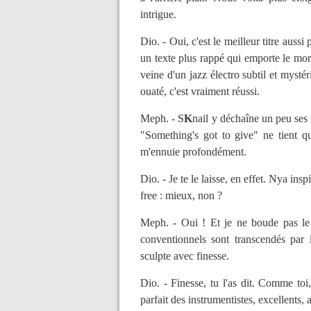
intrigue.
Dio. - Oui, c'est le meilleur titre auss
un texte plus rappé qui emporte le morc
veine d'un jazz électro subtil et mystér
ouaté, c'est vraiment réussi.
Meph. - S
K
nail y déchaîne un peu ses
"Something's got to give" ne tient 
m'ennuie profondément.
Dio. - Je te le laisse, en effet. Nya ins
free : mieux, non ?
Meph. - Oui ! Et je ne boude pas le 
conventionnels sont transcendés par 
sculpte avec finesse.
Dio. - Finesse, tu l'as dit. Comme toi
parfait des instrumentistes, excellents,