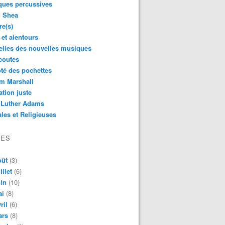
ques percussives
d Shea
re(s)
 et alentours
lles des nouvelles musiques
coutes
té des pochettes
m Marshall
ation juste
 Luther Adams
les et Religieuses
VES
oût
(3)
illet
(6)
in
(10)
ai
(8)
ril
(6)
ars
(8)