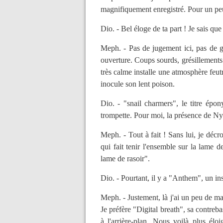
magnifiquement enregistré. Pour un peu
Dio. - Bel éloge de ta part ! Je sais que
Meph. - Pas de jugement ici, pas de 
ouverture. Coups sourds, grésillements é
très calme installe une atmosphère feutr
inocule son lent poison.
Dio. - "snail charmers", le titre épo
trompette. Pour moi, la présence de Ny
Meph. - Tout à fait ! Sans lui, je décro
qui fait tenir l'ensemble sur la lame 
lame de rasoir".
Dio. - Pourtant, il y a "Anthem", un in
Meph. - Justement, là j'ai un peu de m
Je préfère "Digital breath", sa contreba
à l'arrière-plan. Nous voilà plus élo