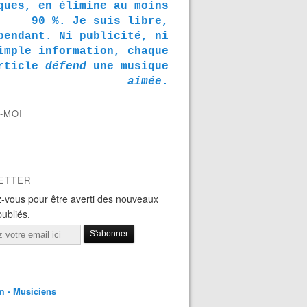
ques, en élimine au moins
90 %. Je suis libre,
pendant. Ni publicité, ni
imple information, chaque
rticle
défend
une musique
aimée
.
-MOI
ETTER
-vous pour être averti des nouveaux
publiés.
m - Musiciens