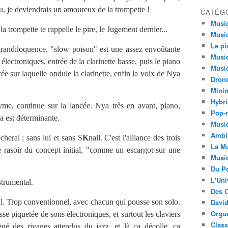
, je deviendrais un amoureux de la trompette !
CATÉG
Musi
 la trompette te rappelle le pire, le Jugement dernier...
Musiq
Le pi
grandiloquence. "slow poison" est une assez envoûtante
Musiq
lectroniques, entrée de la clarinette basse, puis le piano
Musiq
ée sur laquelle ondule la clarinette, enfin la voix de Nya
Dron
Minim
Hybri
nyme, continue sur la lancée. Nya très en avant, piano,
Pop-r
a est déterminante.
Musiq
Ambi
cherai ; sans lui et sans S
K
nail. C'est l'alliance des trois
La Mu
de rasoir du concept initial, "comme un escargot sur une
Musi
Du Po
L'Uni
strumental.
Des C
al. Trop conventionnel, avec chacun qui pousse son solo.
David
Orgu
sse piquetée de sons électroniques, et surtout les claviers
Clas
igné des rivages attendus du jazz, et là ça décolle, ça