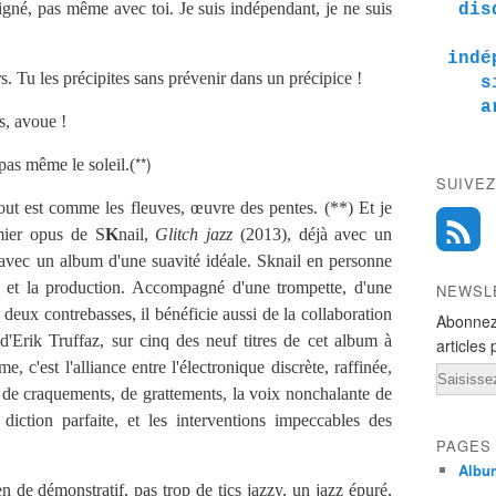
signé, pas même avec toi. Je suis indépendant, je ne suis
dis
indé
. Tu les précipites sans prévenir dans un précipice !
s
a
s, avoue !
**)
pas même le soleil.(
SUIVEZ
ut est comme les fleuves, œuvre des pentes. (**) Et je
emier opus de S
K
nail,
Glitch jazz
(2013), déjà avec un
ve avec un album d'une suavité idéale. Sknail en personne
on et la production. Accompagné d'une trompette, d'une
NEWSL
 deux contrebasses, il bénéficie aussi de la collaboration
Abonnez
'Erik Truffaz, sur cinq des neuf titres de cet album à
articles 
, c'est l'alliance entre l'électronique discrète, raffinée,
Email
t de craquements, de grattements, la voix nonchalante de
ction parfaite, et les interventions impeccables des
PAGES
Albu
en de démonstratif, pas trop de tics jazzy, un jazz épuré,