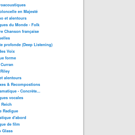
roacoustiques
oloncelle en Majesté
o et alentours
ques du Monde - Folk
re Chanson française
uelles
e profonde (Deep Listening)
des Voix
ue forme
 Curran
 Riley
et alentours
xes & Recompostions
matique - Concrète...
ques vocales
 Reich
e Radigue
tique d'abord
ue de film
p Glass