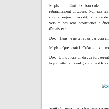
Meph. - Il faut les bousculer un b
retranchement virtuoses. Non pas les s
sonore original. Ceci dit, l'alliance d
velouté des sons acoustiques a éno
d'épaisseur.
Dio. -
Tiens, je ne te savais pas conseill
Meph. - Que serait la Création, sans mo
Dio. - En tout cas un disque fort agréab
la pochette, le travail graphique d'
Efra
---------------------
Snail charmers
, paru chez
Unit Recor