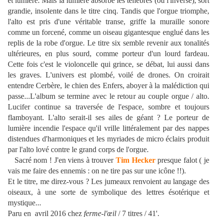
et lumière. Mais la lumière absorbe les ténèbres (ou l'inverse), sort
grandie, insolente dans le titre cinq. Tandis que l'orgue triomphe,
l'alto est pris d'une véritable transe, griffe la muraille sonore
comme un forcené, comme un oiseau gigantesque englué dans les
replis de la robe d'orgue. Le titre six semble revenir aux tonalités
ultérieures, en plus sourd, comme porteur d'un lourd fardeau.
Cette fois c'est le violoncelle qui grince, se débat, lui aussi dans
les graves. L'univers est plombé, voilé de drones. On croirait
entendre Cerbère, le chien des Enfers, aboyer à la malédiction qui
passe...L'album se termine avec le retour au couple orgue / alto.
Lucifer continue sa traversée de l'espace, sombre et toujours
flamboyant. L'alto serait-il ses ailes de géant ? Le porteur de
lumière incendie l'espace qu'il vrille littéralement par des nappes
distendues d'harmoniques et les myriades de micro éclairs produit
par l'alto lové contre le grand corps de l'orgue.
Sacré nom ! J'en viens à trouver
Tim Hecker
presque falot ( je
vais me faire des ennemis : on ne tire pas sur une icône !!).
Et le titre, me direz-vous ? Les jumeaux renvoient au langage des
oiseaux, à une sorte de symbolique des lettres ésotérique et
mystique...
Paru en avril 2016 chez
ferme-l'œil
/ 7 titres / 41'.