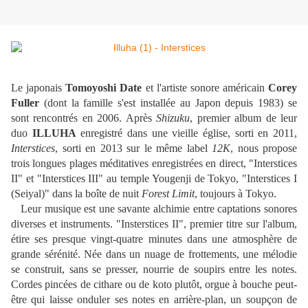
Le japonais
Tomoyoshi Date
et l'artiste sonore américain
Corey
Fuller
(dont la famille s'est installée au Japon depuis 1983) se
sont rencontrés en 2006. Après
Shizuku
, premier album de leur
duo
ILLUHA
enregistré dans une vieille église, sorti en 2011,
Interstices
, sorti en 2013 sur le même label
12K
, nous propose
trois longues plages méditatives enregistrées en direct, "Interstices
II" et "Interstices III" au temple Yougenji de Tokyo, "Interstices I
(Seiyal)" dans la boîte de nuit
Forest Limit
, toujours à Tokyo.
Leur musique est une savante alchimie entre captations sonores
diverses et instruments. "Insterstices II", premier titre sur l'album,
étire ses presque vingt-quatre minutes dans une atmosphère de
grande sérénité. Née dans un nuage de frottements, une mélodie
se construit, sans se presser, nourrie de soupirs entre les notes.
Cordes pincées de cithare ou de koto plutôt, orgue à bouche peut-
être qui laisse onduler ses notes en arrière-plan, un soupçon de