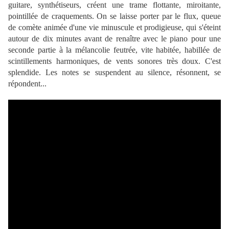
guitare, synthétiseurs, créent une trame flottante, miroitante,
pointillée de craquements. On se laisse porter par le flux, queue
de comète animée d'une vie minuscule et prodigieuse, qui s'éteint
autour de dix minutes avant de renaître avec le piano pour une
seconde partie à la mélancolie feutrée, vite habitée, habillée de
scintillements harmoniques, de vents sonores très doux. C'est
splendide. Les notes se suspendent au silence, résonnent, se
répondent...