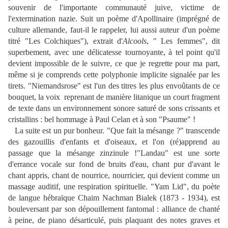
souvenir de l'importante communauté juive, victime de
l'extermination nazie. Suit un poème d'Apollinaire (imprégné de
culture allemande, faut-il le rappeler, lui aussi auteur d'un poème
titré "Les Colchiques"), extrait d'
Alcools
, " Les femmes", dit
superbement, avec une délicatesse tournoyante, à tel point qu'il
devient impossible de le suivre, ce que je regrette pour ma part,
même si je comprends cette polyphonie implicite signalée par les
tirets. "Niemandsrose" est l'un des titres les plus envoûtants de ce
bouquet, la voix reprenant de manière litanique un court fragment
de texte dans un environnement sonore saturé de sons crissants et
cristallins : bel hommage à Paul Celan et à son "Psaume" !
La suite est un pur bonheur. "Que fait la mésange ?" transcende
des gazouillis d'enfants et d'oiseaux, et l'on (ré)apprend au
passage que la mésange zinzinule !"Landau" est une sorte
d'errance vocale sur fond de bruits d'eau, chant pur d'avant le
chant appris, chant de nourrice, nourricier, qui devient comme un
massage auditif, une respiration spirituelle. "Yam Lid", du poète
de langue hébraïque Chaim Nachman Bialek (1873 - 1934), est
bouleversant par son dépouillement fantomal : alliance de chanté
à peine, de piano désarticulé, puis plaquant des notes graves et