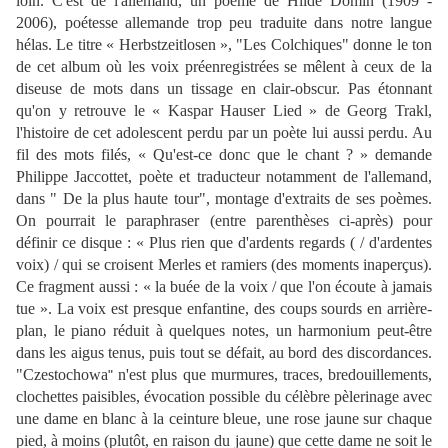
loin. C'est de l'allemand, un poème de Hilde Domin (1909 -
2006), poétesse allemande trop peu traduite dans notre langue
hélas. Le titre « Herbstzeitlosen », "Les Colchiques" donne le ton
de cet album où les voix préenregistrées se mêlent à ceux de la
diseuse de mots dans un tissage en clair-obscur. Pas étonnant
qu'on y retrouve le « Kaspar Hauser Lied » de Georg Trakl,
l'histoire de cet adolescent perdu par un poète lui aussi perdu. Au
fil des mots filés, « Qu'est-ce donc que le chant ? » demande
Philippe Jaccottet, poète et traducteur notamment de l'allemand,
dans " De la plus haute tour", montage d'extraits de ses poèmes.
On pourrait le paraphraser (entre parenthèses ci-après) pour
définir ce disque : « Plus rien que d'ardents regards ( / d'ardentes
voix) / qui se croisent Merles et ramiers (des moments inaperçus).
Ce fragment aussi : « la buée de la voix / que l'on écoute à jamais
tue ». La voix est presque enfantine, des coups sourds en arrière-
plan, le piano réduit à quelques notes, un harmonium peut-être
dans les aigus tenus, puis tout se défait, au bord des discordances.
"Czestochowa
n'est plus que murmures, traces, bredouillements,
"
clochettes paisibles, évocation possible du célèbre pèlerinage avec
une dame en blanc à la ceinture bleue, une rose jaune sur chaque
pied, à moins (plutôt, en raison du jaune) que cette dame ne soit le