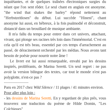
inquiétantes, et de quelques traînées électroniques surgies du
néant que l'on sent rôder. Le seul chant en anglais est anonyme.
"the wind that shakes the barley" répond nettement au
"Herbstzeitlosen" du début. Lui succède "Hineni", chant
anonyme lui aussi, en hébreux, à la fois psalmodié et déconstruit,
distancié dans un brouillard de musique ambiante.
Il m'a fallu du temps pour entrer dans cet univers, attachant,
vivant, qui plonge ses racines très loin dans l'immémorial. C'est en
cela qu'il est très beau, essentiel par ces temps d'arrachement au
passé, de déracinement orchestré par les médias. Nous avons tant
besoin de poésie pour nourrir notre âme !
Le livret est lui aussi remarquable, envahi par les dessins
inspirés, proliférants, de Marina Seretti. Un seul regret : ne pas
avoir la version bilingue des textes, car tout le monde n'est pas
polyglotte, n'est-ce pas ?
--------------------
Paru en 2017 chez
Wild Silence
/ 11 plages / 41 minutes environ.
Pour aller plus loin :
- les
dessins de Marina Seretti
. En y regardant de plus près, vous
trouverez une traduction du poème de Hilde Domin, "Les
Colchiques"