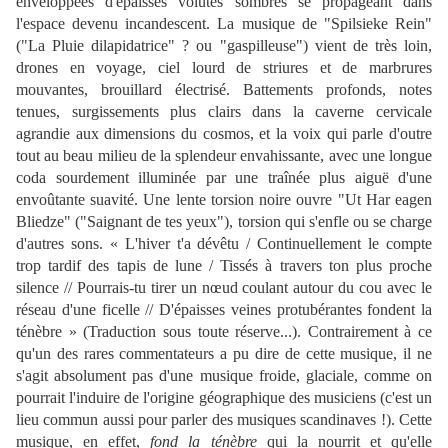
enveloppées d'épaisses volutes sombres se propageant dans
l'espace devenu incandescent. La musique de "Spilsieke Rein"
("La Pluie dilapidatrice" ? ou "gaspilleuse") vient de très loin,
drones en voyage, ciel lourd de striures et de marbrures
mouvantes, brouillard électrisé. Battements profonds, notes
tenues, surgissements plus clairs dans la caverne cervicale
agrandie aux dimensions du cosmos, et la voix qui parle d'outre
tout au beau milieu de la splendeur envahissante, avec une longue
coda sourdement illuminée par une traînée plus aiguë d'une
envoûtante suavité. Une lente torsion noire ouvre "Ut Har eagen
Bliedze" ("Saignant de tes yeux"), torsion qui s'enfle ou se charge
d'autres sons. « L'hiver t'a dévêtu / Continuellement le compte
trop tardif des tapis de lune / Tissés à travers ton plus proche
silence // Pourrais-tu tirer un nœud coulant autour du cou avec le
réseau d'une ficelle // D'épaisses veines protubérantes fondent la
ténèbre » (Traduction sous toute réserve...). Contrairement à ce
qu'un des rares commentateurs a pu dire de cette musique, il ne
s'agit absolument pas d'une musique froide, glaciale, comme on
pourrait l'induire de l'origine géographique des musiciens (c'est un
lieu commun aussi pour parler des musiques scandinaves !). Cette
musique, en effet,
fond la ténèbre
qui la nourrit et qu'elle