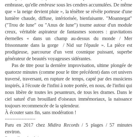
embrasse, qu'elle
embrase
sous les cendres accumulées. De même
que « la neige devient pluie », la ténèbre se révèle porteuse d'une
lumière chaude, diffuse, intériorisée, bienfaisante. "Moannegat"
("Trou de lune" ou "Anus de lune") tourne autour d'un module
creux, véritable aspirateur de fantasmes sonores : gravitations
éternelles « dans un champ au-dessus du monde / Mer
frissonnante dans la gorge / Nid sur l'épaule ». La pièce est
prodigieuse, parcourue d'un vent cosmique puissant, superbe
générateur de beautés voyageuses sidérantes.
Pas de titre pour la dernière improvisation, ultime plongée de
quatorze minutes (comme pour le titre précédent) dans cet univers
traversé, traversant, en rupture de temps, capté par des musiciens
inspirés, à l'écoute de l'infini à notre portée, en nous, de l'infini qui
nous libère de toutes les pesanteurs, de tous les drames. Dans le
ciel saturé d'un brouillard d'oiseaux immémoriaux, la naissance
toujours recommencée de la splendeur.
À écouter sans fin, sans modération !
--------------------
Paru en 2017 chez
Midira Records
/ 5 plages / 57 minutes
environ.