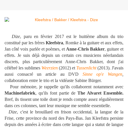
Dize
, paru en février 2017 est le huitième album du trio
constitué par les frères
Kleefstra
, Romke à la guitare et aux effets,
Jan côté voix parlée et poèmes, et
Anne-Chris Bakker
, guitare et
effets. Je suis déjà depuis un certain ces musiciens néerlandais
discrets, plus particulièrement Anne-Chris Bakker, dont j'ai
célébré les sublimes
Weerzien
(2012) et
Tussenlicht
(2013). J'avais
aussi consacré un article au DVD
Sinne op'e Wangen
,
collaboration entre le trio et la vidéaste Sabine Bürger.
Pour mémoire, je rappelle qu'ils collaborent notamment avec
Machinefabriek
, qu'ils font partie de
The Alvaret Ensemble.
Bref, ils tissent une toile dont je rends compte assez régulièrement
dans ces colonnes, tant leur musique me semble essentielle.
Dize
, c'est le brouillard en frison occidental, la langue de la
Frise, cette province du nord des Pays-Bas. Jan Kleefstra persiste
depuis des années à écrire dans cette langue qui a statut de langue