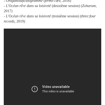
-
Oroganolaficalogramme
(
ferme-l'œil
, 2016)
-
L'Océan rêve dans sa loisiveté
(deuxième session) (
Zoharum
,
2017)
-
L'Océan rêve dans sa loisiveté
(troisième session) (
three:four
records,
2019)