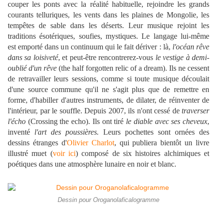
couper les ponts avec la réalité habituelle, rejoindre les grands
courants telluriques, les vents dans les plaines de Mongolie, les
tempêtes de sable dans les déserts. Leur musique rejoint les
traditions ésotériques, soufies, mystiques. Le langage lui-même
est emporté dans un continuum qui le fait dériver : là,
l'océan rêve
dans sa loisiveté
, et peut-être rencontrerez-vous
le vestige à demi-
oublié d'un rêve
(the half forgotten relic of a dream). Ils ne cessent
de retravailler leurs sessions, comme si toute musique découlait
d'une source commune qu'il ne s'agit plus que de remettre en
forme, d'habiller d'autres instruments, de dilater, de réinventer de
l'intérieur, par le souffle. Depuis 2007, ils n'ont cessé de
traverser
l'écho
(Crossing the echo). Ils ont tiré
le diable avec ses cheveux
,
inventé
l'art des poussières.
Leurs pochettes sont ornées des
dessins étranges d'
Olivier Charlot
, qui publiera bientôt un livre
illustré muet (
voir ici
) composé de six histoires alchimiques et
poétiques dans une atmosphère lunaire en noir et blanc.
Dessin pour Oroganolaficalogramme