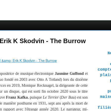
Erik K Skodvin - The Burrow
Ne 
compt
positrice de musique électronique
Jasmine Guffond
et
plai
uo fondé en 2003 avec Otto A Totland) lors du dixième
eces
en 2019, Monique Recknagel, la dirigeante de cette
r un disque, qui est sorti fin octobre 2020 sous le titre
p
mais
ouve
Franz Kafka
, puisque
Le Terrier
(
Der Bau
) est son
é de manière posthume en 1931, sept ans après la mort de
filiè
n rapport avec l'étrange année 2020. Le narrateur, mi-