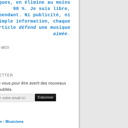
ques, en élimine au moins
90 %. Je suis libre,
pendant. Ni publicité, ni
imple information, chaque
rticle
défend
une musique
aimée
.
-MOI
ETTER
-vous pour être averti des nouveaux
publiés.
m - Musiciens