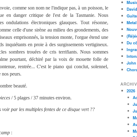
Musi
nvoie, comme son nom ne l'indique pas, à un poisson, le
Davi
ue en danger critique de l'est de la Tasmanie. Nous
Guita
Metal
 ondulations électroniques glauques. Tout résonne,
Nouve
comme celle d'une sirène au milieu des grondements, des
(Ré)é
iseaux emprisonnés, la tension monte, l'orgue étend une
Du cô
s inquiétants en proie à des surgissements vertigineux.
Ingra
es sombres trouées de cris terrifiants. Nous sommes
Inton
lme pourtant, déchiré par la voix de mouette folle de
John
ntenue, rentrée... C'est le piano qui conclut, solennel,
Chora
e nos peurs.
ARCHI
ombre beauté.
2026
A
pieces
/ 5 plages / 37 minutes environ.
Ju
voir par les multiples fentes de ce disque vert ??
Ju
M
Av
M
dcamp
: