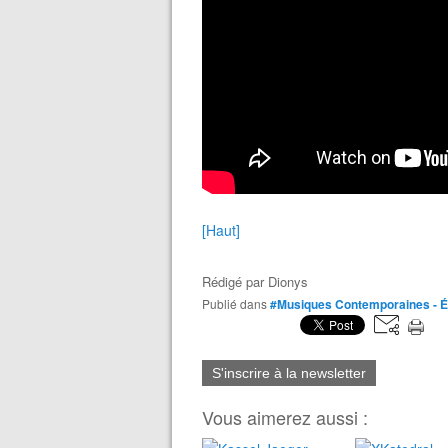
[Haut]
Rédigé par
Dionys
Publié dans
#Musiques Contemporaines - É
S'inscrire à la newsletter
Vous aimerez aussi :