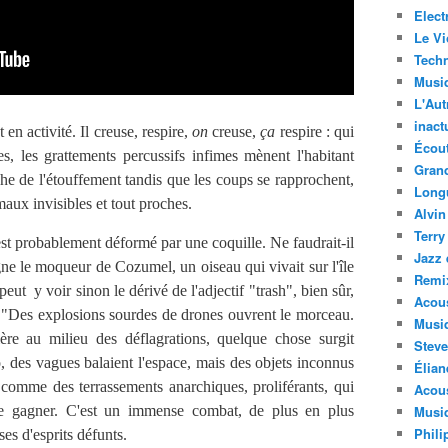
Elect
Le Vi
Techn
Musi
L'Aut
inact
en activité. Il creuse, respire,
on
creuse,
ça
respire : qui
Écout
es, les grattements percussifs infimes mènent l'habitant
Gran
he de l'étouffement tandis que les coups se rapprochent,
Long
ux invisibles et tout proches.
Alvin
Terry
t probablement déformé par une coquille. Ne faudrait-il
Jazz 
ne le moqueur de Cozumel, un oiseau qui vivait sur l'île
Remi
t y voir sinon le dérivé de l'adjectif "trash", bien sûr,
Acous
. "Des explosions sourdes de drones ouvrent le morceau.
Musi
re au milieu des déflagrations, quelque chose surgit
Steve
o, des vagues balaient l'espace, mais des objets inconnus
Élian
comme des terrassements anarchiques, proliférants, qui
Acous
de gagner. C'est un immense combat, de plus en plus
Musiq
Phili
es d'esprits défunts.