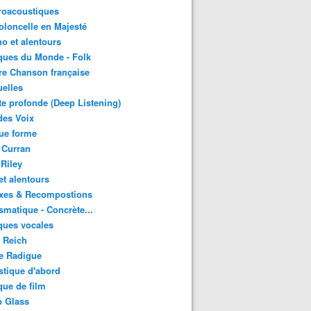
roacoustiques
oloncelle en Majesté
o et alentours
ques du Monde - Folk
re Chanson française
uelles
e profonde (Deep Listening)
des Voix
ue forme
 Curran
 Riley
et alentours
xes & Recompostions
matique - Concrète...
ques vocales
 Reich
e Radigue
tique d'abord
ue de film
p Glass