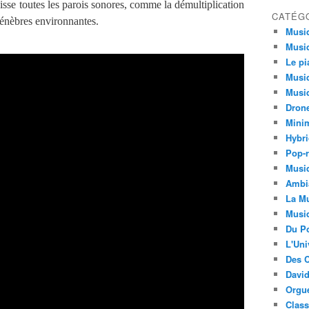
isse toutes les parois sonores, comme la démultiplication
CATÉG
ténèbres environnantes.
Musi
Musiq
Le pi
Musiq
Musiq
Dron
Minim
Hybri
Pop-r
Musiq
Ambi
La Mu
Musi
Du Po
L'Uni
Des C
David
Orgu
Clas