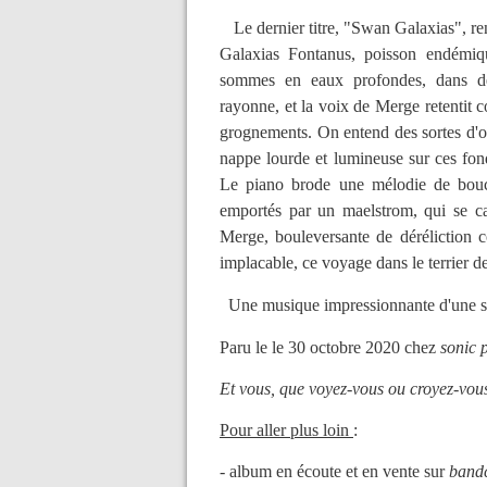
Le dernier titre, "Swan Galaxias", re
Galaxias Fontanus, poisson endémiq
sommes en eaux profondes, dans des
rayonne, et la voix de Merge retentit 
grognements. On entend des sortes d'o
nappe lourde et lumineuse sur ces fond
Le piano brode une mélodie de boucl
emportés par un maelstrom, qui se ca
Merge, bouleversante de déréliction co
implacable, ce voyage dans le terrier d
Une musique impressionnante d'une s
Paru le le 30 octobre 2020 chez
sonic 
Et vous, que voyez-vous ou croyez-vous 
Pour aller plus loin
:
- album en écoute et en vente sur
ban