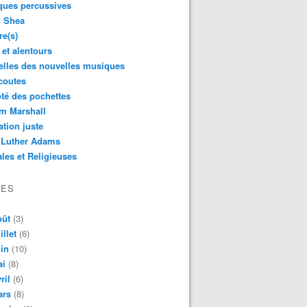
ques percussives
d Shea
re(s)
 et alentours
lles des nouvelles musiques
coutes
té des pochettes
m Marshall
ation juste
 Luther Adams
les et Religieuses
VES
oût
(3)
illet
(6)
in
(10)
ai
(8)
ril
(6)
ars
(8)