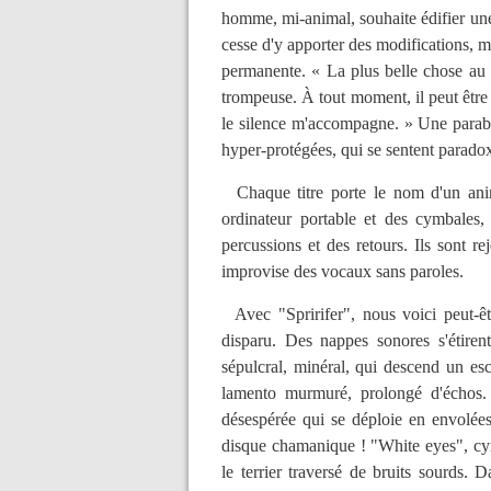
homme, mi-animal, souhaite édifier une
cesse d'y apporter des modifications, m
permanente. « La plus belle chose au su
trompeuse. À tout moment, il peut être 
le silence m'accompagne. » Une parabo
hyper-protégées, qui se sentent parado
Chaque titre porte le nom d'un anim
ordinateur portable et des cymbales,
percussions et des retours. Ils sont 
improvise des vocaux sans paroles.
Avec "Spririfer", nous voici peut-êtr
disparu. Des nappes sonores s'étiren
sépulcral, minéral, qui descend un es
lamento murmuré, prolongé d'échos. L
désespérée qui se déploie en envolées
disque chamanique ! "White eyes", cy
le terrier traversé de bruits sourds.