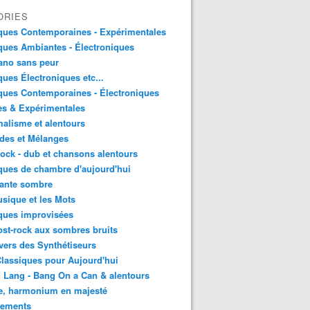
ORIES
ques Contemporaines - Expérimentales
ues Ambiantes - Électroniques
ano sans peur
ues Électroniques etc...
ues Contemporaines - Électroniques
es & Expérimentales
alisme et alentours
des et Mélanges
ock - dub et chansons alentours
ues de chambre d'aujourd'hui
ante sombre
sique et les Mots
ques improvisées
st-rock aux sombres bruits
vers des Synthétiseurs
lassiques pour Aujourd'hui
 Lang - Bang On a Can & alentours
e, harmonium en majesté
sements