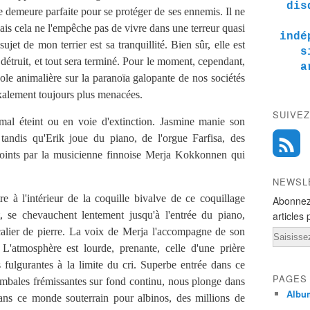
dis
 demeure parfaite pour se protéger de ses ennemis. Il ne
ais cela ne l'empêche pas de vivre dans une terreur quasi
indé
jet de mon terrier est sa tranquillité. Bien sûr, elle est
s
détruit, et tout sera terminé. Pour le moment, cependant,
a
le animalière sur la paranoïa galopante de nos sociétés
xalement toujours plus menacées.
SUIVEZ
al éteint ou en voie d'extinction. Jasmine manie son
 tandis qu'Erik joue du piano, de l'orgue Farfisa, des
rejoints par la musicienne finnoise Merja Kokkonnen qui
NEWSL
e à l'intérieur de la coquille bivalve de ce coquillage
Abonnez
t, se chevauchent lentement jusqu'à l'entrée du piano,
articles 
calier de pierre. La voix de Merja l'accompagne de son
Email
'atmosphère est lourde, prenante, celle d'une prière
 fulgurantes à la limite du cri. Superbe entrée dans ce
PAGES
mbales frémissantes sur fond continu, nous plonge dans
Albu
 Dans ce monde souterrain pour albinos, des millions de