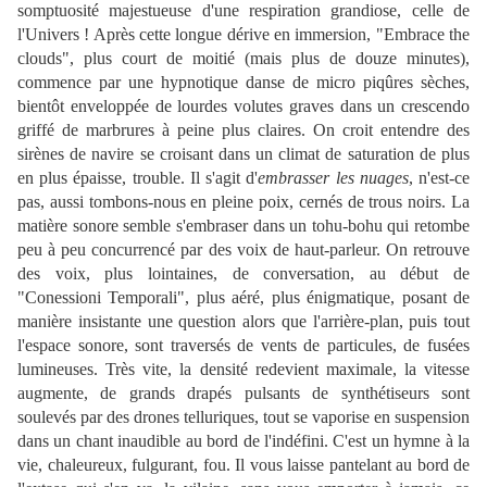
somptuosité majestueuse d'une respiration grandiose, celle de
l'Univers ! Après cette longue dérive en immersion, "Embrace the
clouds", plus court de moitié (mais plus de douze minutes),
commence par une hypnotique danse de micro piqûres sèches,
bientôt enveloppée de lourdes volutes graves dans un crescendo
griffé de marbrures à peine plus claires. On croit entendre des
sirènes de navire se croisant dans un climat de saturation de plus
en plus épaisse, trouble. Il s'agit d'
embrasser les nuages
, n'est-ce
pas, aussi tombons-nous en pleine poix, cernés de trous noirs. La
matière sonore semble s'embraser dans un tohu-bohu qui retombe
peu à peu concurrencé par des voix de haut-parleur. On retrouve
des voix, plus lointaines, de conversation, au début de
"Conessioni Temporali", plus aéré, plus énigmatique, posant de
manière insistante une question alors que l'arrière-plan, puis tout
l'espace sonore, sont traversés de vents de particules, de fusées
lumineuses. Très vite, la densité redevient maximale, la vitesse
augmente, de grands drapés pulsants de synthétiseurs sont
soulevés par des drones telluriques, tout se vaporise en suspension
dans un chant inaudible au bord de l'indéfini. C'est un hymne à la
vie, chaleureux, fulgurant, fou. Il vous laisse pantelant au bord de