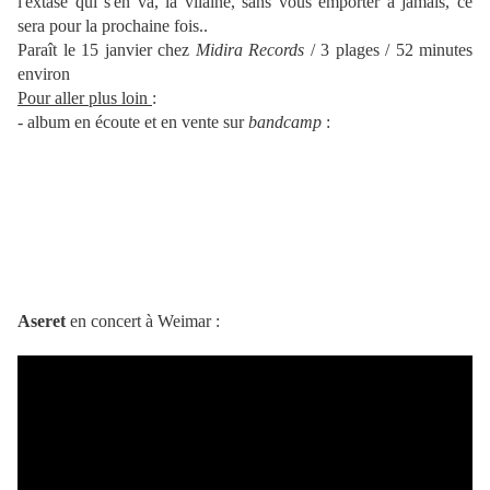
l'extase qui s'en va, la vilaine, sans vous emporter à jamais, ce
sera pour la prochaine fois..
Paraît le 15 janvier chez
Midira Records
/ 3 plages / 52 minutes
environ
Pour aller plus loin
:
- album en écoute et en vente sur
bandcamp
:
Aseret
en concert à Weimar :