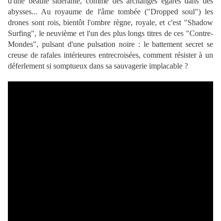
d'une beauté sidérante, comme des archanges égarés dans des
abysses... Au royaume de l'âme tombée ("Dropped soul") les
drones sont rois, bientôt l'ombre règne, royale, et c'est "Shadow
Surfing", le neuvième et l'un des plus longs titres de ces "Contre-
Mondes", pulsant d'une pulsation noire : le battement secret se
creuse de rafales intérieures entrecroisées, comment résister à un
déferlement si somptueux dans sa sauvagerie implacable ?