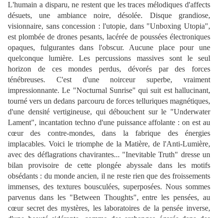
L'humain a disparu, ne restent que les traces mélodiques d'affects
désuets, une ambiance noire, désolée. Disque grandiose,
visionnaire, sans concession : l'utopie, dans "Unboxing Utopia",
est plombée de drones pesants, lacérée de poussées électroniques
opaques, fulgurantes dans l'obscur. Aucune place pour une
quelconque lumière. Les percussions massives sont le seul
horizon de ces mondes perdus, dévorés par des forces
ténébreuses. C'est d'une noirceur superbe, vraiment
impressionnante. Le "Nocturnal Sunrise" qui suit est hallucinant,
tourné vers un dedans parcouru de forces telluriques magnétiques,
d'une densité vertigineuse, qui débouchent sur le "Underwater
Lament", incantation techno d'une puissance affolante : on est au
cœur des contre-mondes, dans la fabrique des énergies
implacables. Voici le triomphe de la Matière, de l'Anti-Lumière,
avec des déflagrations chavirantes... "Inevitable Truth" dresse un
bilan provisoire de cette plongée abyssale dans les motifs
obsédants : du monde ancien, il ne reste rien que des froissements
immenses, des textures bousculées, superposées. Nous sommes
parvenus dans les "Between Thoughts", entre les pensées, au
cœur secret des mystères, les laboratoires de la pensée inverse,