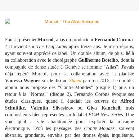
Faut-il présenter
Murcof
, alias du producteur
Fernando Corona
? Il revient sur
The Leaf Label
après treize ans. Je m'en réjouis,
ayant souvent apprécié ce label. Un double album, de plus, lié à
sa collaboration avec le chorégraphe
Guilherme Botelho
, dont la
compagnie de danse située à Genève se nomme "Alias". J'avais
déjà repéré Murcof, pour sa collaboration avec la pianiste
Vanessa Wagner
sur le disque
Statea
paru en 2016. Le double-
album nous propose des "Contre-Mondes" (disque 1) puis un
retour à la "Normal" (disque 2). Fernando Corona évoque ses
études classiques, quand il étudiait les œuvres de
Alfred
Schnittke
,
Valentin Silvestrov
ou
Giya Kancheli
, trois
compositeurs bien représentés sur le label
ECM New Series
. Une
voie qu'il a vite abandonnée pour explorer la musique
électronique. D'où les paysages des
Contre-Mondes
, souvent
abstraits, grondants, envahis par des drones épais, inquiétants.