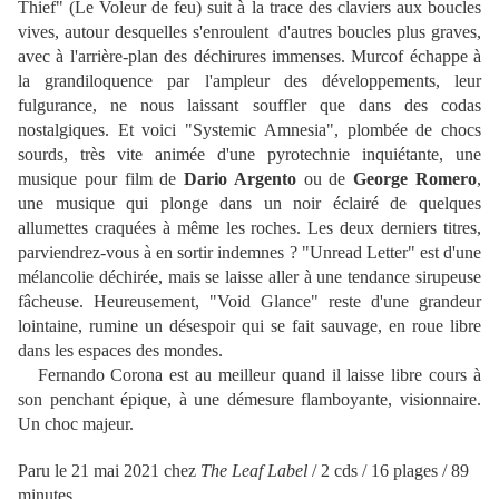
Thief" (Le Voleur de feu) suit à la trace des claviers aux boucles
vives, autour desquelles s'enroulent d'autres boucles plus graves,
avec à l'arrière-plan des déchirures immenses. Murcof échappe à
la grandiloquence par l'ampleur des développements, leur
fulgurance, ne nous laissant souffler que dans des codas
nostalgiques. Et voici "Systemic Amnesia", plombée de chocs
sourds, très vite animée d'une pyrotechnie inquiétante, une
musique pour film de
Dario Argento
ou de
George Romero
,
une musique qui plonge dans un noir éclairé de quelques
allumettes craquées à même les roches. Les deux derniers titres,
parviendrez-vous à en sortir indemnes ? "Unread Letter" est d'une
mélancolie déchirée, mais se laisse aller à une tendance sirupeuse
fâcheuse. Heureusement, "Void Glance" reste d'une grandeur
lointaine, rumine un désespoir qui se fait sauvage, en roue libre
dans les espaces des mondes.
Fernando Corona est au meilleur quand il laisse libre cours à
son penchant épique, à une démesure flamboyante, visionnaire.
Un choc majeur.
Paru le 21 mai 2021 chez
The Leaf Label
/ 2 cds / 16 plages / 89
minutes