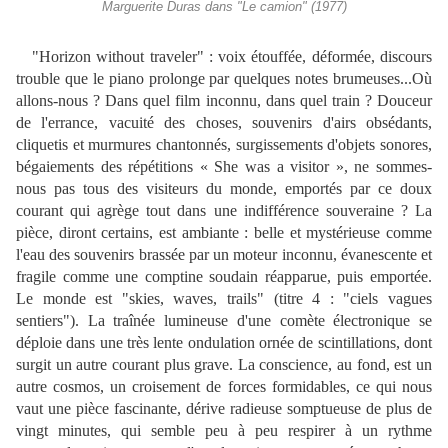
Marguerite Duras dans "Le camion" (1977)
"Horizon without traveler" : voix étouffée, déformée, discours
trouble que le piano prolonge par quelques notes brumeuses...Où
allons-nous ? Dans quel film inconnu, dans quel train ? Douceur
de l'errance, vacuité des choses, souvenirs d'airs obsédants,
cliquetis et murmures chantonnés, surgissements d'objets sonores,
bégaiements des répétitions « She was a visitor », ne sommes-
nous pas tous des visiteurs du monde, emportés par ce doux
courant qui agrège tout dans une indifférence souveraine ? La
pièce, diront certains, est ambiante : belle et mystérieuse comme
l'eau des souvenirs brassée par un moteur inconnu, évanescente et
fragile comme une comptine soudain réapparue, puis emportée.
Le monde est "skies, waves, trails" (titre 4 : "ciels vagues
sentiers"). La traînée lumineuse d'une comète électronique se
déploie dans une très lente ondulation ornée de scintillations, dont
surgit un autre courant plus grave. La conscience, au fond, est un
autre cosmos, un croisement de forces formidables, ce qui nous
vaut une pièce fascinante, dérive radieuse somptueuse de plus de
vingt minutes, qui semble peu à peu respirer à un rythme