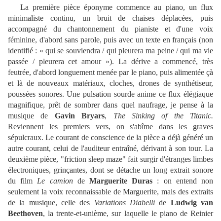
La première pièce éponyme commence au piano, un flux
minimaliste continu, un bruit de chaises déplacées, puis
accompagné du chantonnement du pianiste et d'une voix
féminine, d'abord sans parole, puis avec un texte en français (non
identifié : « qui se souviendra / qui pleurera ma peine / qui ma vie
passée / pleurera cet amour »). La dérive a commencé, très
feutrée, d'abord longuement menée par le piano, puis alimentée çà
et là de nouveaux matériaux, cloches, drones de synthétiseur,
poussées sonores. Une pulsation sourde anime ce flux élégiaque
magnifique, prêt de sombrer dans quel naufrage, je pense à la
musique de
Gavin Bryars
,
The Sinking of the Titanic.
Reviennent les premiers vers, on s'abîme dans les graves
sépulcraux. Le courant de conscience de la pièce a déjà généré un
autre courant, celui de l'auditeur entraîné, dérivant à son tour. La
deuxième pièce, "friction sleep maze" fait surgir d'étranges limbes
électroniques, grinçantes, dont se détache un long extrait sonore
du film
Le camion
de
Marguerite Duras
: on entend non
seulement la voix reconnaissable de Marguerite, mais des extraits
de la musique, celle des
Variations Diabelli
de
Ludwig van
Beethoven
, la trente-et-unième, sur laquelle le piano de Reinier