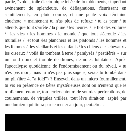
partie, "void", toile électronique irisée de tremblements, stupéfiant
avènement de splendeurs, de déflagrations, fleurissant en
scintillements, en pluie courbe, et une petite voix féminine
chuchote « maintenant tu n'as plus de refuge / tu as peur / tu
attends que tout s'arrête / la pluie / les heures / le flot des voitures
/ les vies / les hommes / le monde / que tout s'écroule / les
murailles / et tout /les planchers et les plafonds / les hommes et
les femmes / les vieillards et les enfants / les chiens / les chevaux /
les oiseaux / voilà ils tombent à terre / paralysés / pestiférés » sur
un fond doux et trouble de drones, de notes lointaines. Après
l'apocalypse quotidienne de l'endormissement ou du réveil, « tu
n'es pas mort, mais tu n'es pas plus sage », serais-tu tombé dans
un pli (titre 4, "a fold") ? Enseveli dans un micro fourmillement,
tu vis en présence de bêtes mystérieuses dont on n'entend que le
ronflement énorme, ton terrier entouré de sourdes perforations, de
couinements, de virgules vrillées, tout lève dirait-on, aspiré par
une lumière qui finira par te mener au jour, peut-être...