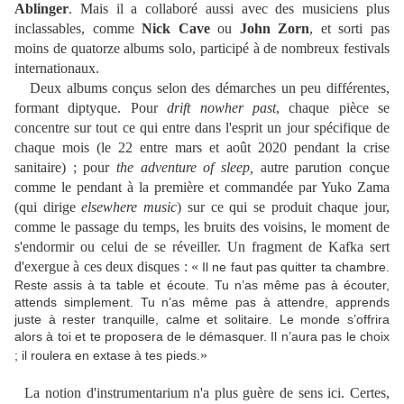
Ablinger
. Mais il a collaboré aussi avec des musiciens plus
inclassables, comme
Nick Cave
ou
John Zorn
, et sorti pas
moins de quatorze albums solo, participé à de nombreux festivals
internationaux.
Deux albums conçus selon des démarches un peu différentes,
formant diptyque. Pour
drift nowher past
, chaque pièce se
concentre sur tout ce qui entre dans l'esprit un jour spécifique de
chaque mois (le 22 entre mars et août 2020 pendant la crise
sanitaire) ; pour
the adventure of sleep,
autre parution conçue
comme le pendant à la première et commandée par Yuko Zama
(qui dirige
elsewhere music
) sur ce qui se produit chaque jour,
comme le passage du temps, les bruits des voisins, le moment de
s'endormir ou celui de se réveiller. Un fragment de Kafka sert
d'exergue à ces deux disques : «
Il ne faut pas quitter ta chambre.
Reste assis à ta table et écoute. Tu n’as même pas à écouter,
attends simplement. Tu n’as même pas à attendre, apprends
juste à rester tranquille, calme et solitaire. Le monde s’offrira
alors à toi et te proposera de le démasquer. Il n’aura pas le choix
»
; il roulera en extase à tes pieds.
La notion d'instrumentarium n'a plus guère de sens ici. Certes,