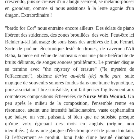
crescendo, puis se creuser d'un alanguissement, se métamorphoser
en grondant, comme si nous assistions à la lente agonie d'un
dragon. Extraordinaire !
"bardo for Cor" nous entraîne encore ailleurs. Des éclats de piano
libèrent des stridences, des zones brouillées, des voix. Peut-être ici
Reinier a-t-il fait usage de sons issus des archives de Luc Ferrari.
Sorte de poème électronique lesté de drones, de caverne d'Ali
Baba, la pièce est vêtue de lambeaux sous une pluie hétéroclite de
bruits délirants, de songes sonores proliférants. Le premier disque
se termine avec "the mystery of erasure" ("le mystère de
l'effacement"), sixième
dérive au-delà (de) nulle part
, suite
magique de souvenirs sonores fondus dans une trame hypnotique,
pure association libre surréaliste, qui fait penser fugitivement aux
complexes compositions échevelées de
Nurse With Wound.
Un
peu après le milieu de la composition, l'ensemble rentre en
résonance, atteint une intensité hallucinatoire, vaste capharnaüm
que balaye un vent puissant, si bien que ne subsiste presque
qu'une voix égrenant des mots en anglais (origine non
identifiée...) dans une gangue d'électronique et de piano lointain.
Et l'effacement se produit, long halo d'une beauté diaphane,