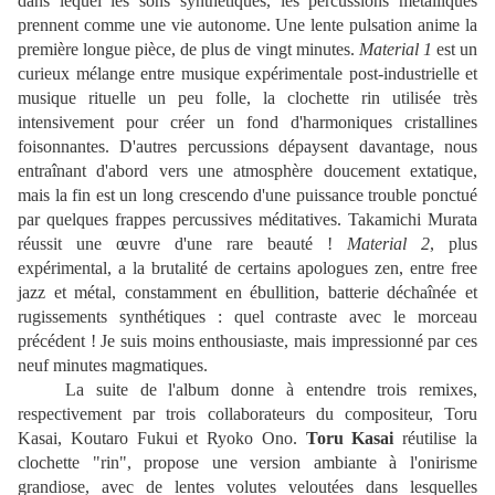
dans lequel les sons synthétiques, les percussions métalliques
prennent comme une vie autonome. Une lente pulsation anime la
première longue pièce, de plus de vingt minutes.
Material 1
est un
curieux mélange entre musique expérimentale post-industrielle et
musique rituelle un peu folle, la clochette rin utilisée très
intensivement pour créer un fond d'harmoniques cristallines
foisonnantes. D'autres percussions dépaysent davantage, nous
entraînant d'abord vers une atmosphère doucement extatique,
mais la fin est un long crescendo d'une puissance trouble ponctué
par quelques frappes percussives méditatives. Takamichi Murata
réussit une œuvre d'une rare beauté !
Material 2
, plus
expérimental, a la brutalité de certains apologues zen, entre free
jazz et métal, constamment en ébullition, batterie déchaînée et
rugissements synthétiques : quel contraste avec le morceau
précédent ! Je suis moins enthousiaste, mais impressionné par ces
neuf minutes magmatiques.
La suite de l'album donne à entendre trois remixes,
respectivement par trois collaborateurs du compositeur, Toru
Kasai, Koutaro Fukui et Ryoko Ono.
Toru Kasai
réutilise la
clochette "rin", propose une version ambiante à l'onirisme
grandiose, avec de lentes volutes veloutées dans lesquelles