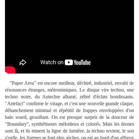
"Paper Area" est encore meilleur, déchiré, industriel, envahi de
résonances étranges, métronimiques. Le disque vire techno, une
techno noire, du Autechre allumé, zébré d'éclats bondissants.
"Artefact" confirme le virage, et c'est une nouvelle grande claque,
déhanchement minimal et répétitif de frappes enveloppées d'un
halo sourd, grouillant. On est presque surpris de la douceur de
"Boundary", synthétiseurs mélodieux et colorés. Mais les drones
sont là, et ils minent la ligne de lumière, la techno revient, le son
s'enfle, les frappes se font plus sèches, on est au bord d'un affreux