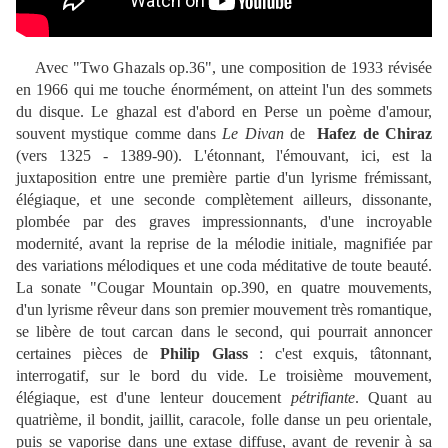
Avec "Two Ghazals op.36", une composition de 1933 révisée
en 1966 qui me touche énormément, on atteint l'un des sommets
du disque. Le ghazal est d'abord en Perse un poème d'amour,
souvent mystique comme dans
Le Divan
de
Hafez de Chiraz
(vers 1325 - 1389-90). L'étonnant, l'émouvant, ici, est la
juxtaposition entre une première partie d'un lyrisme frémissant,
élégiaque, et une seconde complètement ailleurs, dissonante,
plombée par des graves impressionnants, d'une incroyable
modernité, avant la reprise de la mélodie initiale, magnifiée par
des variations mélodiques et une coda méditative de toute beauté.
La sonate "Cougar Mountain op.390, en quatre mouvements,
d'un lyrisme rêveur dans son premier mouvement très romantique,
se libère de tout carcan dans le second, qui pourrait annoncer
certaines pièces de
Philip Glass
: c'est exquis, tâtonnant,
interrogatif, sur le bord du vide. Le troisième mouvement,
élégiaque, est d'une lenteur doucement
pétrifiante
. Quant au
quatrième, il bondit, jaillit, caracole, folle danse un peu orientale,
puis se vaporise dans une extase diffuse, avant de revenir à sa