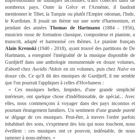
impressionnant de musiques inconnues, d'airs collectés dans de
nombreux pays. Outre la Grèce et l'Arménie, il faudrait
mentionner le Tibet, la Turquie ou plutôt l'Empire ottoman, l'Inde,
le Kurdistan. Il jouait un thème sur une sorte d'harmonium, et
pendant des années
Thomas de Hartmann
(1884 - 1956),
musicien russe de formation classique, compositeur et pianiste, a
transcrit, adapté et harmonisé ces thèmes. Le pianiste français
Alain Kremski
(1940 - 2018), ayant trouvé des partitions de De
Hartmann, a enregistré l'intégralité de la musique disponible de
Gurdjieff dans une anthologie monumentale en douze volumes,
d'abord chez
Auvidis /Valois
en six volumes, puis chez
Naïve
en
douze cds. Ce qu'il dit des musiques de Gurdjieff, il me semble
que l'on pourrait l'appliquer à celles d'Hovhaness :
« Ces musiques belles, limpides, d'une grande simplicité
intérieure, ont quelque chose d'indéfinissable, de spécial... Avec
elles, nous commençons à voyager dans des pays inconnus et
pourtant étrangement familiers. Un sentiment d'une grande pureté
se dégage de ces musiques. Peut-être, à travers l'ordre parfois
inhabituel des sons, s'expriment des lois qui nous touchent, nous
éveillent : ces musiques ont ce pouvoir, indéniable, de nous
ramener à nous-mêmes. »