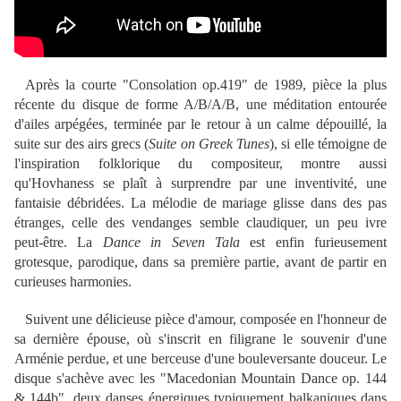
Après la courte "Consolation op.419" de 1989, pièce la plus
récente du disque de forme A/B/A/B, une méditation entourée
d'ailes arpégées, terminée par le retour à un calme dépouillé, la
suite sur des airs grecs (
Suite on Greek Tunes
), si elle témoigne de
l'inspiration folklorique du compositeur, montre aussi
qu'Hovhaness se plaît à surprendre par une inventivité, une
fantaisie débridées. La mélodie de mariage glisse dans des pas
étranges, celle des vendanges semble claudiquer, un peu ivre
peut-être. La
Dance in Seven Tala
est enfin furieusement
grotesque, parodique, dans sa première partie, avant de partir en
curieuses harmonies.
Suivent une délicieuse pièce d'amour, composée en l'honneur de
sa dernière épouse, où s'inscrit en filigrane le souvenir d'une
Arménie perdue, et une berceuse d'une bouleversante douceur. Le
disque s'achève avec les "Macedonian Mountain Dance op. 144
& 144b", deux danses énergiques typiquement balkaniques dans