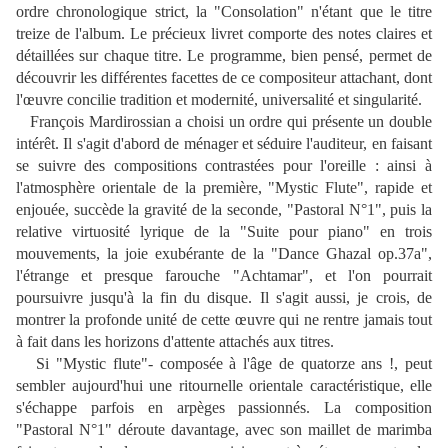
ordre chronologique strict, la "Consolation" n'étant que le titre
treize de l'album. Le précieux livret comporte des notes claires et
détaillées sur chaque titre. Le programme, bien pensé, permet de
découvrir les différentes facettes de ce compositeur attachant, dont
l'œuvre concilie tradition et modernité, universalité et singularité.
François Mardirossian a choisi un ordre qui présente un double
intérêt. Il s'agit d'abord de ménager et séduire l'auditeur, en faisant
se suivre des compositions contrastées pour l'oreille : ainsi à
l'atmosphère orientale de la première, "Mystic Flute", rapide et
enjouée, succède la gravité de la seconde, "Pastoral N°1", puis la
relative virtuosité lyrique de la "Suite pour piano" en trois
mouvements, la joie exubérante de la "Dance Ghazal op.37a",
l'étrange et presque farouche "Achtamar", et l'on pourrait
poursuivre jusqu'à la fin du disque. Il s'agit aussi, je crois, de
montrer la profonde unité de cette œuvre qui ne rentre jamais tout
à fait dans les horizons d'attente attachés aux titres.
Si "Mystic flute"- composée à l'âge de quatorze ans !, peut
sembler aujourd'hui une ritournelle orientale caractéristique, elle
s'échappe parfois en arpèges passionnés. La composition
"Pastoral N°1" déroute davantage, avec son maillet de marimba