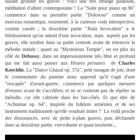
faisant gronder les graves : voici une très étrange pastorale,
méditation d'allure contemporaine ! La "Suite pour piano op.96"
commence dans sa première partie "Doloroso" comme un
morceau romantique, tourmenté, à la curieuse coda introspective,
comme cassée ; la deuxième partie "Jhala Invocation" a le
frémissement qu'on attend d'une invocation, mais aspirée par les
graves, elle sombre dans sa partie centrale avant de retrouver la
mélodie initiale ; quant au "Mysterious Temple", on est plus du
côté de
Debussy
, dans un impressionnisme très libre et profond
qui me fait aussi penser aux
Heures persanes
de
Charles
Koechlin
. La "Dance Ghazal op. 37a", petit ouragan de joie, dont
le commentaire du pianiste nous apprend qu'il s'agit d'une
"rescapée" d'avant-guerre, commence par quelques mesures
rêveuses avant de s'accélérer, et ne se contente pas de répéter sa
mélodie, car elle cabriole dans les bas-côtés. Et que dire de
"Achtamar op. 64", inspirée du folklore arménien et de ses
instruments traditionnels qu'elle voudrait imiter ? La voilà proche
des dissonances, avec de petits à-plats graves, puis décharnée
dans sa deuxième partie, virevoltante et quasi insolente...