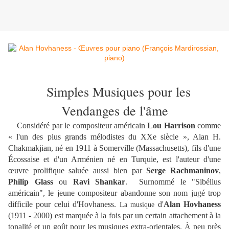
Simples Musiques pour les
Vendanges de l'âme
Considéré par le compositeur américain
Lou Harrison
comme
« l'un des plus grands mélodistes du XXe siècle », Alan H.
Chakmakjian, né en 1911 à Somerville (Massachusetts), fils d'une
Écossaise et d'un Arménien né en Turquie, est l'auteur d'une
œuvre prolifique saluée aussi bien par
Serge Rachmaninov
,
Philip Glass
ou
Ravi Shankar
. Surnommé le "Sibélius
américain", le jeune compositeur abandonne son nom jugé trop
difficile pour celui d'Hovhaness.
d'
Alan Hovhaness
La musique
(1911 - 2000) est marquée à la fois par un certain attachement à la
tonalité et un goût pour les musiques extra-orientales. À peu près