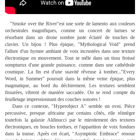
"Smoke over the River"est une sorte de lamento aux couleurs
orchestrales magnifiques, comme un concert de larmes se
résorbant dans un drone sombre juste éclairé de touches de
clavier. Un bijou ! Plus épique, "Mythological Void" prend
l'allure d'un hymne ambiant de voix incrustées dans une texture
électronique en mouvement. Tout se mêle dans un tissu froissé
somptueux d'une grande puissance, comme dans une cathédrale
cosmique. La fin est d'une suavité rêveuse à tomber..."Every
Word, in Summer" poursuit dans la même veine épique, plus
magmatique, au bord du déchirement. Les textures semblent
fissurées, vibrent de manière saccadée. On se rend compte du
feuilletage impressionnant des couches sonores !
Dans ce contexte, "Hyperobject A" semble un ovni. Pièce
percussive, presque africaine par certains côtés, elle réintègre
toutefois la galaxie Aldinucci par le miroitement des textures
électroniques, en boucles tordues, et l'apparition de voix fondues
dans la transe. Après cet écart, "Asymptotic Embrace" renoue