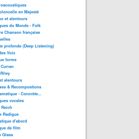
roacoustiques
oloncelle en Majesté
o et alentours
ques du Monde - Folk
re Chanson française
uelles
e profonde (Deep Listening)
des Voix
ue forme
 Curran
 Riley
et alentours
xes & Recompostions
matique - Concrète...
ques vocales
 Reich
e Radigue
tique d'abord
ue de film
p Glass