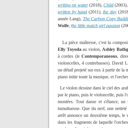
writing on water
(2018),
Child
(2003)
written by hand
(2011),
the day
(201
année Lang),
The Carbon Copy Build
Wolfe
,
t
he little match girl passion
(200
La pièce maîtresse, c'est la composi
Elly Toyoda
au violon,
Ashley Bathg
à cordes (le
Contemporaneous
, dir
violoncelles, 4 contrebasses). David L
un détail projeté sur eux à partir de la
piano initie toute la musique, et l'orche
Le violon dessine dans le ciel des ar
par le piano, puis le violoncelle, puis 
montées. Tout danse et s'élance, un 
tumultueuse. Que du nerf, une netteté 
arrêt annonce un deuxième temps, le v
dans les fragments de laquelle l'orche