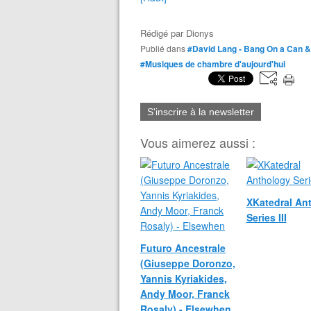
Rédigé par
Dionys
Publié dans
#David Lang - Bang On a Can &
#Musiques de chambre d'aujourd'hui
S'inscrire à la newsletter
Vous aimerez aussi :
XKatedral An
Series III
Futuro Ancestrale
(Giuseppe Doronzo,
Yannis Kyriakides,
Andy Moor, Franck
Rosaly) - Elsewhen