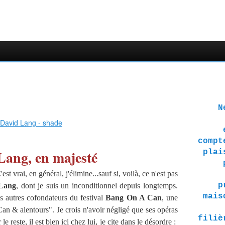
Ne 
compt
Lang, en majesté
plai
t vrai, en général, j'élimine...sauf si, voilà, ce n'est pas
p
Lang
, dont je suis un inconditionnel depuis longtemps.
mais
es autres cofondateurs du festival
Bang On A Can
, une
n & alentours". Je crois n'avoir négligé que ses opéras
filiè
e reste, il est bien ici chez lui, je cite dans le désordre :