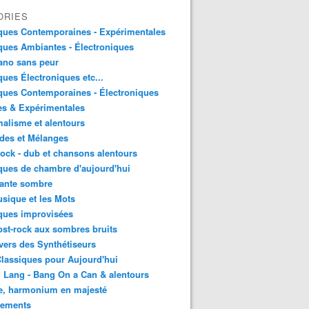
ORIES
ques Contemporaines - Expérimentales
ues Ambiantes - Électroniques
ano sans peur
ues Électroniques etc...
ues Contemporaines - Électroniques
es & Expérimentales
alisme et alentours
des et Mélanges
ock - dub et chansons alentours
ues de chambre d'aujourd'hui
ante sombre
sique et les Mots
ques improvisées
st-rock aux sombres bruits
vers des Synthétiseurs
lassiques pour Aujourd'hui
 Lang - Bang On a Can & alentours
e, harmonium en majesté
sements