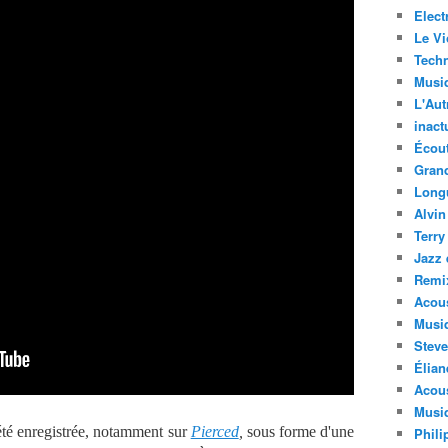
Elect
Le Vi
Techn
Musi
L'Aut
inact
Écout
Gran
Long
Alvin
Terry
Jazz 
Remi
Acous
Musi
Steve
Élian
Acous
Musiq
té enregistrée, notamment sur
Pierced
,
sous forme d'une
Phili