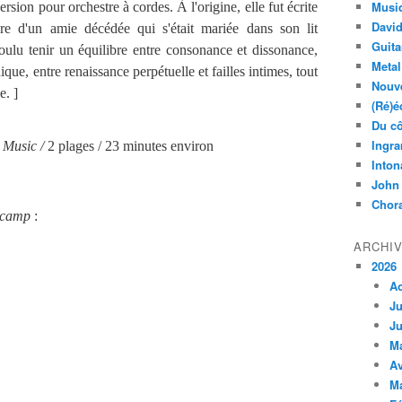
Musi
rsion pour orchestre à cordes. À l'origine, elle fut écrite
Davi
e d'un amie décédée qui s'était mariée dans son lit
Guita
oulu tenir un équilibre entre consonance et dissonance,
Metal
ique, entre renaissance perpétuelle et failles intimes, tout
Nouve
e. ]
(Ré)é
Du cô
Ingra
 Music /
2 plages / 23 minutes environ
Inton
John
Chora
dcamp
:
ARCHI
2026
A
Ju
Ju
M
Av
M