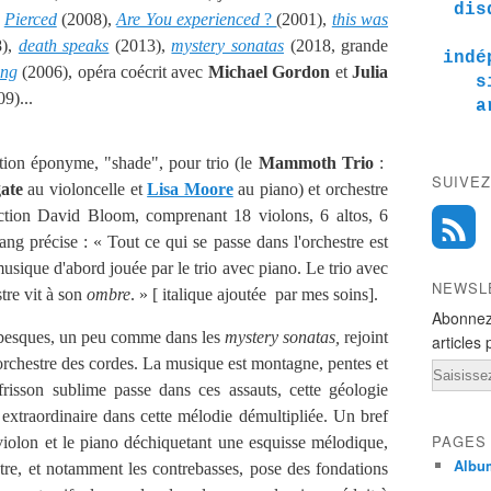
dis
,
Pierced
(2008),
Are You experienced
?
(2001),
this was
8),
death speaks
(2013),
mystery sonatas
(2018, grande
indé
ing
(2006), opéra coécrit avec
Michael Gordon
et
Julia
s
9)...
a
tion éponyme, "shade", pour trio (le
Mammoth Trio
:
SUIVEZ
ate
au violoncelle et
Lisa Moore
au piano) et orchestre
ection David Bloom, comprenant 18 violons, 6 altos, 6
ang précise : « Tout ce qui se passe dans l'orchestre est
 musique d'abord jouée par le trio avec piano. Le trio avec
NEWSL
stre vit à son
ombre
. » [ italique ajoutée par mes soins].
Abonnez
abesques, un peu comme dans les
mystery sonatas,
rejoint
articles 
l'orchestre des cordes. La musique est montagne, pentes et
Email
frisson sublime passe dans ces assauts, cette géologie
extraordinaire dans cette mélodie démultipliée. Un bref
PAGES
iolon et le piano déchiquetant une esquisse mélodique,
Albu
stre, et notamment les contrebasses, pose des fondations