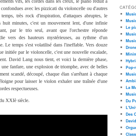
ents vifs, les cordes dans les creux, le piano réduit à
CATÉG
 confondues avec les pizzicati du violoncelle ou d'autres
Musi
emps, très rock d'inspiration, d'attaques abruptes, le
Musiq
s huit minutes, c'est un mouvement lent, d'une infinie
Le pi
ant, par le trio seul, avant que l'orchestre réponde
Musiq
ie vers des hauteurs mystérieuses, au rythme d'un
Musiq
e. Le temps s'est volatilisé dans l'ineffable. Vers douze
Dron
 initiée par le violoncelle, c'est une nouvelle escalade,
Minim
nt. David Lang nous tient, et voici la dernière phase,
Hybri
une fanfare, une explosion de triomphe, avec de belles
Pop-r
Musiq
ement scandé, découpé, chaque élan s'arrêtant à chaque
Ambi
'éloigne pour laisser le violon exhaler une traînée d'une
La Mu
cordes respectueuses.
Musi
du XXIè siècle.
Du Po
L'Uni
Des C
David
Orgu
Clas