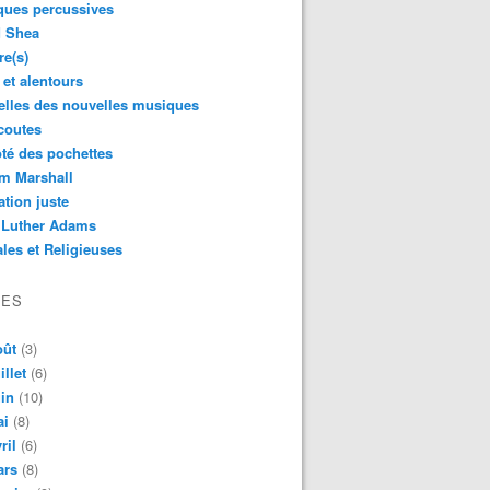
ques percussives
d Shea
re(s)
 et alentours
lles des nouvelles musiques
coutes
té des pochettes
m Marshall
ation juste
 Luther Adams
les et Religieuses
VES
oût
(3)
illet
(6)
in
(10)
ai
(8)
ril
(6)
ars
(8)