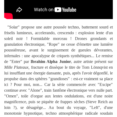
"Solar" propose une autre poussée techno, battement sourd et
friselis lumineux, accelerando, crescendo : explosion lente d'un
soleil noir ! Formidable morceau ! Drones grondants et
granulation électronique, "Rope" ne cesse d'émettre une lumière
poussiéreuse, avant le surgissement de gueules dévorantes,
infernales : une apocalypse de criquets synthétiques... Le remixe
de "Enter" par
Ibrahim Alpha Junior
, autre artiste présent sur
Mille Plateaux,
fracture et dissèque le titre de Tom Lönnqvist en
lui insufflant une énergie dansante, puis, après l'avoir dégonflé, le
propulse dans des sphères "grandioses" : est-ce vraiment sa place
ici ? Pour moi, non... Car la série commencée avec "Excipe"
continue avec "Alone", train fantôme électronique vers nulle part.
"Omen", toile d'orgue aux lentes ondulations, est d'une noire
magnificence, puis se piquète de frappes sèches (Steve Reich au
loin ?), se désagrège... Au bout du voyage, "Left", d'une
monotonie hypnotique, techno atmosphérique radicale soudain