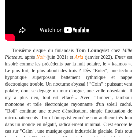
Troisième disque du finlandais
Tom Lönnqvist
chez
Mille
Plateaux
, après
Noir
(juin 2021) et
Aria
(janvier 2022),
Enter
est
inspiré comme les précédents par la nuit polaire, le « kaamos ».
Le plus fort, le plus abouti des trois ? Dès "Enter", une techno
hypnotique superposant battement rythmique et nappe
électronique trouble. Un nocturne abyssal ! "Coin" : puissant vent
polaire, dont se dégage un mur d'orgue, une vrille obsédante. Il
n'y a plus rien, tout est effacé... Avec "Timber", tambour
monotone et toile électronique rayonnante d'un soleil caché.
"Boil" continue une œuvre d'éradication, simple fluctuation de
micro-battements. Tom Lönnqvist emmène son auditeur très loin
dans un monde en négatif, radicalement minimal. C'est encore le
cas sur "Calm", une musique quasi industrielle glaciale. Puis tout