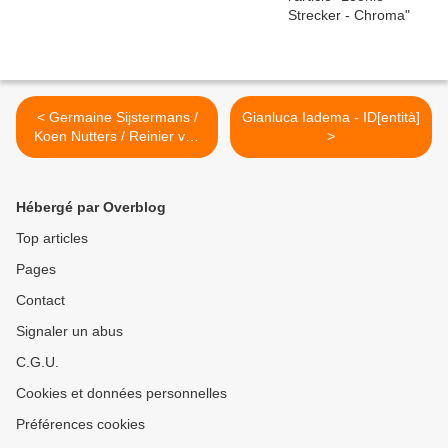
< Germaine Sijstermans /
Gianluca Iadema - ID[entità]
Koen Nutters / Reinier van
>
Houdt - Circles, Reeds, and
Memories
Hébergé par Overblog
Top articles
Pages
Contact
Signaler un abus
C.G.U.
Cookies et données personnelles
Préférences cookies