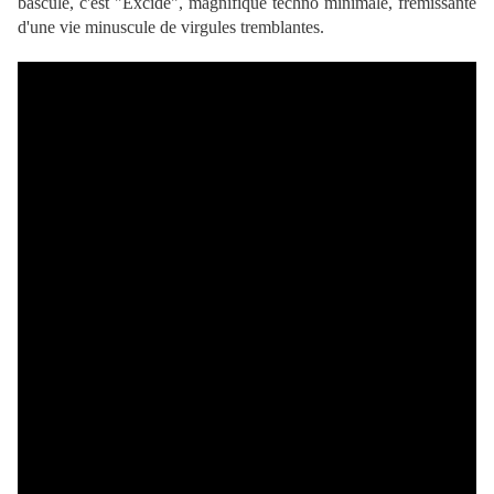
bascule, c'est "Excide", magnifique techno minimale, frémissante
d'une vie minuscule de virgules tremblantes.