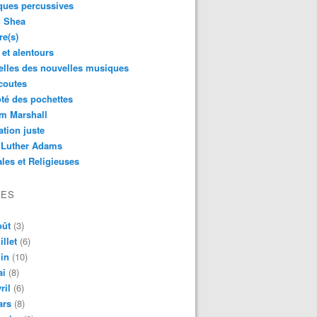
ques percussives
d Shea
re(s)
 et alentours
lles des nouvelles musiques
coutes
té des pochettes
m Marshall
ation juste
 Luther Adams
les et Religieuses
VES
oût
(3)
illet
(6)
in
(10)
ai
(8)
ril
(6)
ars
(8)