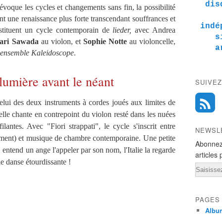
dis
oque les cycles et changements sans fin, la possibilité
nt une renaissance plus forte transcendant souffrances et
indé
nstituent un cycle contemporain de
lieder,
avec Andrea
s
ari Sawada
au violon, et
Sophie Notte
au violoncelle,
a
nensemble Kaleidoscope
.
 lumière avant le néant
SUIVEZ
ui des deux instruments à cordes joués aux limites de
celle chante en contrepoint du violon resté dans les nuées
ilantes. Avec "Fiori strappati", le cycle s'inscrit entre
NEWSL
mment) et musique de chambre contemporaine. Une petite
Abonnez
, entend un ange l'appeler par son nom, l'Italie la regarde
articles 
le danse étourdissante !
Email
PAGES
Albu