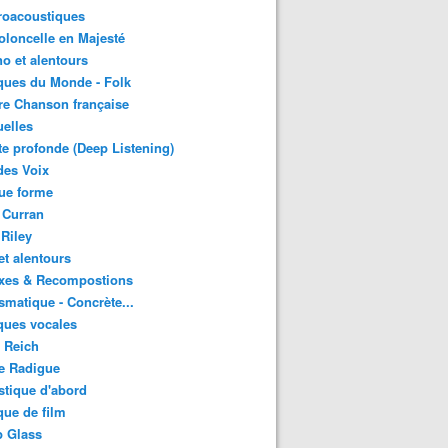
roacoustiques
oloncelle en Majesté
o et alentours
ques du Monde - Folk
re Chanson française
uelles
e profonde (Deep Listening)
des Voix
ue forme
 Curran
 Riley
et alentours
xes & Recompostions
matique - Concrète...
ques vocales
 Reich
e Radigue
tique d'abord
ue de film
p Glass