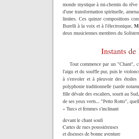
monde mystique à mi-chemin du rêve év
d'une transformation spirituelle, amena
limites. Ces quinze compositions co
Burelli à la voix et à l'électronique,
M
deux musiciennes membres du
Soliste
Instants de
Tout commence par un "Chant", cel
l'aigu et du souffle pur, puis le violon
à s'envoler et à pleuvoir des étoiles f
polyphonie traditionnelle (sarde nota
fille dévale des escaliers, sourit au Sud
de ses yeux verts... "Petto Rotto", quel
Turcs et femmes s'inclinant
«
devant le chant soufi
Cartes de rues poussiéreuses
et diseuses de bonne aventure