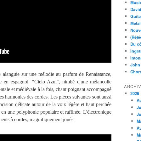
Musi
Davi
Guita
Metal
Nouve
(Ré)é
Du cô
Ingra
Inton
John
Chora
 alanguie sur une mélodie au parfum de Renaissance,
 en espagnol, "Cielo Azul", nimbé d'une mélancolie
ARCHI
ientale et médiévale à la fois, chant poignant accompagné
2026
es harmonies des cordes. Les pièces suivantes sont aussi
A
ncision délicate autour de la voix légère et haut perchée
Ju
 en une polyphonie populaire et raffinée. L'électronique
Ju
uments à cordes, magnifiquement joués.
M
Av
M