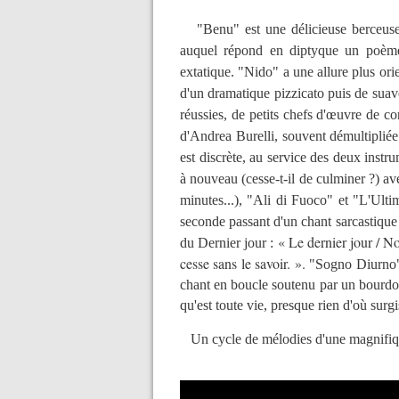
"Benu" est une délicieuse berceuse
auquel répond en diptyque un poème
extatique. "Nido" a une allure plus or
d'un dramatique pizzicato puis de suav
réussies, de petits chefs d'œuvre de co
d'Andrea Burelli, souvent démultipliée
est discrète, au service des deux inst
à nouveau (cesse-t-il de culminer ?) a
minutes...), "Ali di Fuoco" et "L'Ult
seconde passant d'un chant sarcastique
« Le dernier jour / N
du Dernier jour :
cesse sans le savoir. ».
"Sogno Diurno" 
chant en boucle soutenu par un bourdon
qu'est toute vie, presque rien d'où surg
Un cycle de mélodies d'une magnifique