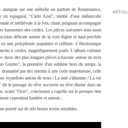
 alanguie sur une mélodie au parfum de Renaissance,
ARTIC
 en espagnol, "Cielo Azul", nimbé d'une mélancolie
ientale et médiévale à la fois, chant poignant accompagné
es harmonies des cordes. Les pièces suivantes sont aussi
ncision délicate autour de la voix légère et haut perchée
 en une polyphonie populaire et raffinée. L'électronique
ruments à cordes, magnifiquement joués. L'album culmine
vec deux des plus longues pièces (chacune autour de trois
imo Giorno", la première d'un sublime hors du temps, la
 dramatisé par des ralentis à une coda majestueuse, celle
ous regardons autour de nous / La nuit s'illumine / La vie
dit le passage du rêve nocturne au rêve diurne dans un
, avant "Ocre", conclusion a capella sur le presque rien
issent cependant lumière et amour...
 pureté sur de très beaux textes sensibles.