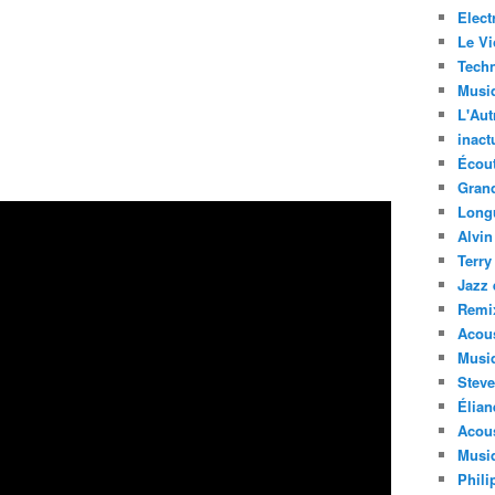
Elect
Le Vi
Techn
Musi
L'Aut
inact
Écout
Gran
Long
Alvin
Terry
Jazz 
Remi
Acous
Musi
Steve
Élian
Acous
Musiq
Phili