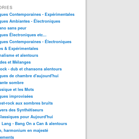
ORIES
ques Contemporaines - Expérimentales
ues Ambiantes - Électroniques
ano sans peur
ues Électroniques etc...
ues Contemporaines - Électroniques
es & Expérimentales
alisme et alentours
des et Mélanges
ock - dub et chansons alentours
ues de chambre d'aujourd'hui
ante sombre
sique et les Mots
ques improvisées
st-rock aux sombres bruits
vers des Synthétiseurs
lassiques pour Aujourd'hui
 Lang - Bang On a Can & alentours
e, harmonium en majesté
sements