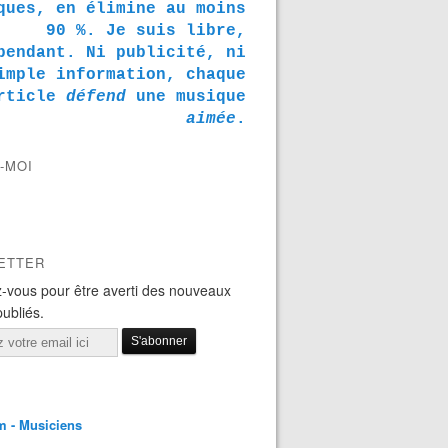
ques, en élimine au moins
90 %. Je suis libre,
pendant. Ni publicité, ni
imple information, chaque
rticle
défend
une musique
aimée
.
-MOI
ETTER
-vous pour être averti des nouveaux
publiés.
m - Musiciens