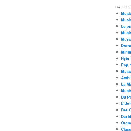
CATÉG
Musi
Musiq
Le pi
Musiq
Musiq
Dron
Minim
Hybri
Pop-r
Musiq
Ambi
La Mu
Musi
Du Po
L'Uni
Des C
David
Orgu
Clas