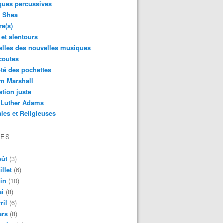
ques percussives
d Shea
re(s)
 et alentours
lles des nouvelles musiques
coutes
té des pochettes
m Marshall
ation juste
 Luther Adams
les et Religieuses
VES
oût
(3)
illet
(6)
in
(10)
ai
(8)
ril
(6)
ars
(8)