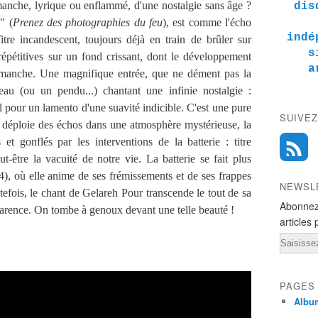
anche, lyrique ou enflammé, d'une nostalgie sans âge ?
dis
" (
Prenez des photographies du feu
), est comme l'écho
indé
tre incandescent, toujours déjà en train de brûler sur
s
épétitives sur un fond crissant, dont le développement
a
âmanche. Une magnifique entrée, que ne dément pas la
au (ou un pendu...) chantant une infinie nostalgie :
l pour un lamento d'une suavité indicible. C'est une pure
SUIVEZ
 déploie des échos dans une atmosphère mystérieuse, la
et gonflés par les interventions de la batterie : titre
t-être la vacuité de notre vie. La batterie se fait plus
 4), où elle anime de ses frémissements et de ses frappes
NEWSL
utefois, le chant de Gelareh Pour transcende le tout de sa
Abonnez
arence. On tombe à genoux devant une telle beauté !
articles 
Email
PAGES
Albu