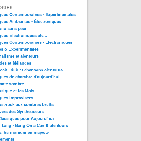
ORIES
ques Contemporaines - Expérimentales
ues Ambiantes - Électroniques
ano sans peur
ues Électroniques etc...
ues Contemporaines - Électroniques
es & Expérimentales
alisme et alentours
des et Mélanges
ock - dub et chansons alentours
ues de chambre d'aujourd'hui
ante sombre
sique et les Mots
ques improvisées
st-rock aux sombres bruits
vers des Synthétiseurs
lassiques pour Aujourd'hui
 Lang - Bang On a Can & alentours
e, harmonium en majesté
sements