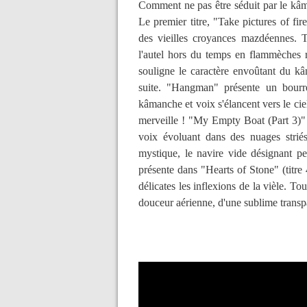
Comment ne pas être séduit par le kâm
Le premier titre, "Take pictures of fire
des vieilles croyances mazdéennes. Ti
l'autel hors du temps en flammèches r
souligne le caractère envoûtant du k
suite. "Hangman" présente un bourre
kâmanche et voix s'élancent vers le cie
merveille ! "My Empty Boat (Part 3)"
voix évoluant dans des nuages striés 
mystique, le navire vide désignant peu
présente dans "Hearts of Stone" (titre
délicates les inflexions de la vièle. To
douceur aérienne, d'une sublime transp