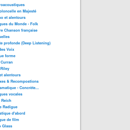
roacoustiques
oloncelle en Majesté
o et alentours
ques du Monde - Folk
re Chanson française
uelles
e profonde (Deep Listening)
des Voix
ue forme
 Curran
 Riley
et alentours
xes & Recompostions
matique - Concrète...
ques vocales
 Reich
e Radigue
tique d'abord
ue de film
p Glass