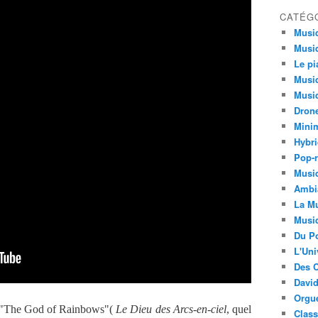
CATÉG
Musi
Musiq
Le pi
Musiq
Musiq
Dron
Minim
Hybri
Pop-r
Musiq
Ambi
La Mu
Musi
Du Po
L'Uni
Des C
David
Orgu
, "The God of Rainbows"(
Le Dieu des Arcs-en-ciel
, quel
Clas