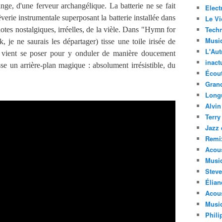
ange, d'une ferveur archangélique. La batterie ne se fait
Elect
verie instrumentale superposant la batterie installée dans
Le Vi
Techn
notes nostalgiques, irréelles, de la vièle. Dans "Hymn for
Musi
je ne saurais les départager) tisse une toile irisée de
L'Aut
x vient se poser pour y onduler de manière doucement
inact
esse un arrière-plan magique : absolument irrésistible, du
Écout
Gran
Long
Alvin
Terry
Jazz 
Remi
Acous
Musi
Steve
Élian
Acous
Musiq
Phili