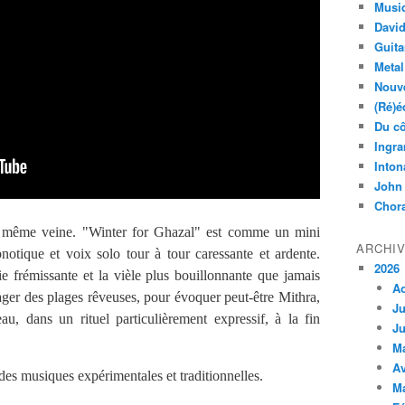
Musi
Davi
Guita
Metal
Nouve
(Ré)é
Du cô
Ingra
Inton
John
Chora
a même veine. "Winter for Ghazal" est comme un mini
ARCHI
otique et voix solo tour à tour caressante et ardente.
2026
e frémissante et la vièle plus bouillonnante que jamais
A
ger des plages rêveuses, pour évoquer peut-être Mithra,
Ju
reau, dans un rituel particulièrement expressif, à la fin
Ju
M
Av
s musiques expérimentales et traditionnelles.
M