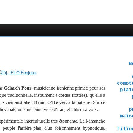
Ne 
compt
ar
Gelareh Pour
, musicienne iranienne primée pour ses
plai
ue traditionnelle, instrument à cordes frottées), qu'elle a
musicien australien
Brian O'Dwyer
, à la batterie. Sur ce
eychak, une ancienne vièle d'Iran, et utilise sa voix.
p
mais
érimentale interculturelle très étonnante. Le kâmanche
e peuple l'arrière-plan d'un foisonnement hypnotique.
filiè