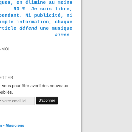
ques, en élimine au moins
90 %. Je suis libre,
pendant. Ni publicité, ni
imple information, chaque
rticle
défend
une musique
aimée
.
-MOI
ETTER
-vous pour être averti des nouveaux
publiés.
m - Musiciens