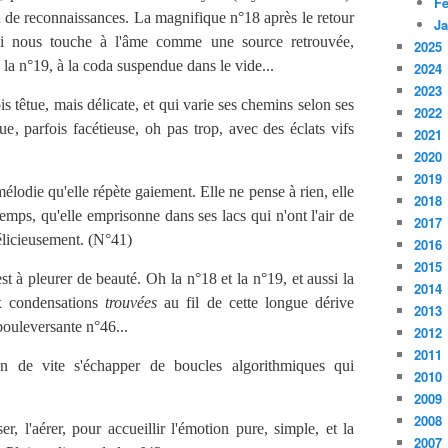
Fé
u de reconnaissances. La magnifique n°18 après le retour
Ja
i nous touche à l'âme comme une source retrouvée,
2025
, la n°19, à la coda suspendue dans le vide...
2024
2023
 têtue, mais délicate, et qui varie ses chemins selon ses
2022
ue, parfois facétieuse, oh pas trop, avec des éclats vifs
2021
2020
2019
lodie qu'elle répète gaiement. Elle ne pense à rien, elle
2018
temps, qu'elle emprisonne dans ses lacs qui n'ont l'air de
2017
délicieusement. (N°41)
2016
2015
st à pleurer de beauté. Oh la n°18 et la n°19, et aussi la
2014
x condensations
trouvées
au fil de cette longue dérive
2013
 bouleversante n°46...
2012
2011
 de vite s'échapper de boucles algorithmiques qui
2010
2009
2008
r, l'aérer, pour accueillir l'émotion pure, simple, et la
2007