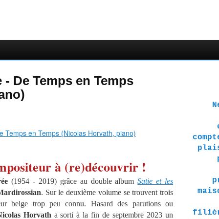
 - De Temps en Temps
iano)
Ne 
compt
plai
positeur à (re)découvrir !
p
rée
(1954 - 2019) grâce au double album
Satie et les
mais
Mardirossian
. Sur le deuxième volume se trouvent trois
eur belge trop peu connu. Hasard des parutions ou
filiè
Nicolas Horvath
a sorti à la fin de septembre 2023 un