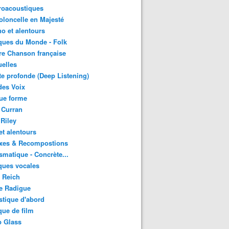
roacoustiques
oloncelle en Majesté
o et alentours
ques du Monde - Folk
re Chanson française
uelles
e profonde (Deep Listening)
des Voix
ue forme
 Curran
 Riley
et alentours
xes & Recompostions
matique - Concrète...
ques vocales
 Reich
e Radigue
tique d'abord
ue de film
p Glass