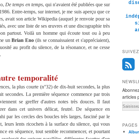
dis
no,
De temps en temps
, qui n'avaient été publiées que sur
1986. Entre-temps, sur internet, je me suis aperçu que ce
indé
, avait son article Wikipedia (auquel je renvoie pour sa
s
diés, avec une liste de ses œuvres et une discographie très
a
it-on partout. Voilà un homme qui écoute tout ou à peu
mme un
Brian Eno
(ils se connaissaient et s'appréciaient),
tuosité au profit du silence, de la résonance, et ne cesse
SUIVEZ
.
utre temporalité
NEWSL
ces, la plus courte (n°32) de dix-huit secondes, la plus
Abonnez
huit secondes. La première séquence commence par trois
articles 
viennent se greffer d'autres notes très douces. Il faut
Email
er dans cet univers délicat, feutré. De séquence en
hi par les cercles des boucles très larges, fasciné par le
, leurs lents ricochets à la surface du silence, qui vous
PAGES
ence en séquence, tout semble recommencer, et pourtant
Albu
n explorait des univers parallèles, différentes facettes d'un