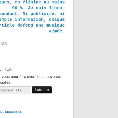
ques, en élimine au moins
90 %. Je suis libre,
pendant. Ni publicité, ni
imple information, chaque
rticle
défend
une musique
aimée
.
-MOI
ETTER
-vous pour être averti des nouveaux
publiés.
m - Musiciens