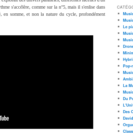
CATÉG
rythme s'accélère, comme sur la n°5, mais il s'enlise dans
Musi
éité, en somme, et non la nature du cycle, profondément
Musiq
Le pi
Musiq
Musiq
Dron
Minim
Hybri
Pop-r
Musiq
Ambi
La Mu
Musi
Du Po
L'Uni
Des C
David
Orgu
Clas