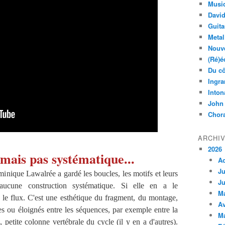
Musi
Davi
Guita
Metal
Nouve
(Ré)é
Du cô
Ingra
Inton
John
Chora
ARCHI
2026
mais pas systématique...
A
Ju
que Lawalrée a gardé les boucles, les motifs et leurs
Ju
 aucune construction systématique. Si elle en a le
M
 le flux. C'est une esthétique du fragment, du montage,
Av
es ou éloignés entre les séquences, par exemple entre la
M
, petite colonne vertébrale du cycle (il y en a d'autres).