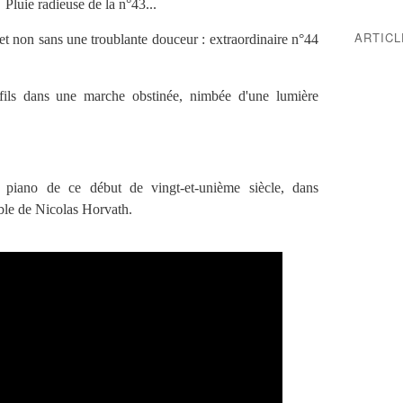
 Pluie radieuse de la n°43...
ARTIC
t non sans une troublante douceur : extraordinaire n°44
fils dans une marche obstinée, nimbée d'une lumière
ano de ce début de vingt-et-unième siècle, dans
sible de Nicolas Horvath.