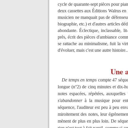
cycle de quarante-sept pièces pour pia
deux cassettes aux Éditions Walrus en 
musicien ne manquait pas de défenseurs
biographie, etc.) et d'autres articles dé
abondante. Éclectique, inclassable, l
près, écrit des pièces d'ambiance co
se rattache au minimalisme, fuit la vir
d'évoluer, mais c'est une autre histoire..
Une a
De temps en temps
compte 47 séquen
longue (n°2) de cinq minutes et dix-
notes espacées, répétées, auxquelles 
s'abandonner
à la musique pour entr
séquence, l'auditeur est peu à peu enva
miroitement des notes, leur égrènement
mènent de plus en plus loin. De séqu
rien n'est tout à fait pareil, comme si o