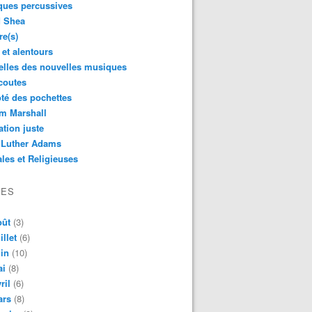
ques percussives
d Shea
re(s)
 et alentours
lles des nouvelles musiques
coutes
té des pochettes
m Marshall
ation juste
 Luther Adams
les et Religieuses
VES
oût
(3)
illet
(6)
in
(10)
ai
(8)
ril
(6)
ars
(8)