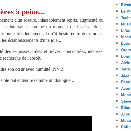
Elect
ères à peine...
Le Vi
Techn
ment d'un rosaire, inlassablement repris, augmenté ou
Musi
 les intervalles comme un moment de l'ascèse, de la
L'Aut
arillonne très lentement, la n°4 hésite entre deux notes,
inact
 les éclaboussements d'une joie...
Écout
Gran
es esquisses, frêles et brèves, concentrées, intenses.
Long
e recherche de l'absolu.
Alvin
Terry
endre son cœur avec humilité (N°42).
Jazz 
sible fait entendre comme un dialogue...
Remi
Acous
Musi
Steve
Élian
Acous
Musiq
Phili