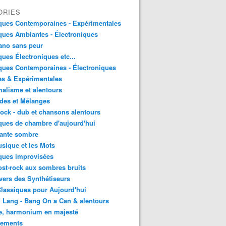
ORIES
ques Contemporaines - Expérimentales
ues Ambiantes - Électroniques
ano sans peur
ues Électroniques etc...
ues Contemporaines - Électroniques
es & Expérimentales
alisme et alentours
des et Mélanges
ock - dub et chansons alentours
ues de chambre d'aujourd'hui
ante sombre
sique et les Mots
ques improvisées
st-rock aux sombres bruits
vers des Synthétiseurs
lassiques pour Aujourd'hui
 Lang - Bang On a Can & alentours
e, harmonium en majesté
sements