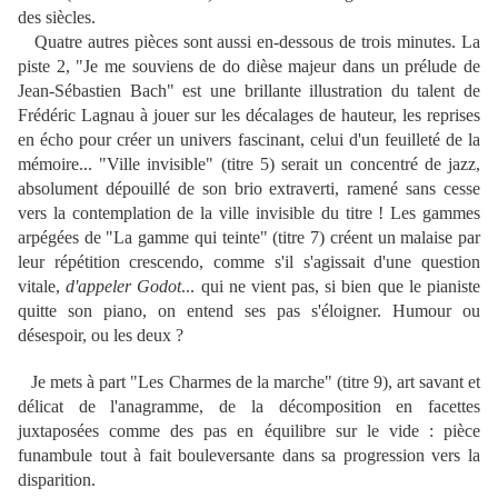
des siècles.
Quatre autres pièces sont aussi en-dessous de trois minutes. La
piste 2, "Je me souviens de do dièse majeur dans un prélude de
Jean-Sébastien Bach" est une brillante illustration du talent de
Frédéric Lagnau à jouer sur les décalages de hauteur, les reprises
en écho pour créer un univers fascinant, celui d'un feuilleté de la
mémoire... "Ville invisible" (titre 5) serait un concentré de jazz,
absolument dépouillé de son brio extraverti, ramené sans cesse
vers la contemplation de la ville invisible du titre ! Les gammes
arpégées de "La gamme qui teinte" (titre 7) créent un malaise par
leur répétition crescendo, comme s'il s'agissait d'une question
vitale,
d'appeler Godot
... qui ne vient pas, si bien que le pianiste
quitte son piano, on entend ses pas s'éloigner. Humour ou
désespoir, ou les deux ?
Je mets à part "Les Charmes de la marche" (titre 9), art savant et
délicat de l'anagramme, de la décomposition en facettes
juxtaposées comme des pas en équilibre sur le vide : pièce
funambule tout à fait bouleversante dans sa progression vers la
disparition.