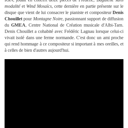
modalité
et
Wind Mosaïcs
, cette dernière en partie présente sur le
disque que vient de lui consacrer le pianiste et compositeur
Denis
Chouillet
pour
Montagne Noire
, passionnant support de diffusion
du
GMEA
, Centre National de Création musicale d'Albi-Tarn.
Denis Chouillet a cohabité avec Frédéric Lagnau lorsque celui-ci
vivait isolé dans une ferme normande. C'est donc un ami proche
qui rend hommage à ce compositeur si important à mes oreilles, et
à celles de bien d'autres aujourd'hui.