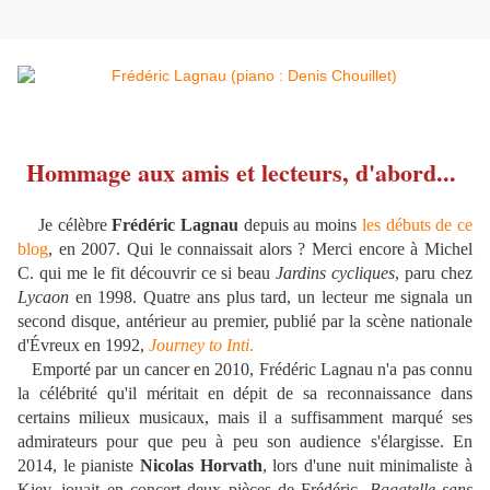
Hommage aux amis et lecteurs, d'abord...
Je célèbre
Frédéric Lagnau
depuis au moins
les débuts de ce
blog
, en 2007. Qui le connaissait alors ? Merci encore à Michel
C. qui me le fit découvrir ce si beau
Jardins cycliques
, paru chez
Lycaon
en 1998. Quatre ans plus tard, un lecteur me signala un
second disque, antérieur au premier,
publié par la scène nationale
d'Évreux en 1992,
Journey to Inti
.
Emporté par un cancer en 2010, Frédéric Lagnau n'a pas connu
la célébrité qu'il méritait en dépit de sa reconnaissance dans
certains milieux musicaux, mais il a suffisamment marqué ses
admirateurs pour que peu à peu son audience s'élargisse. En
2014, le pianiste
Nicolas Horvath
, lors d'une nuit minimaliste à
Kiev, jouait en concert deux pièces de Frédéric,
Bagatelle sans