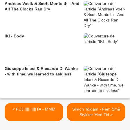
Andreas Voelk & Scott Monteith - And
All The Clocks Ran Dry
IKI - Body
Giuseppe Ielasi & Riccardo D. Wanke
- with time, we learned to ask less
< FUJI||||||||||TA - MMM
Simon Toldam - Fem Små
Stykker Med Tid >