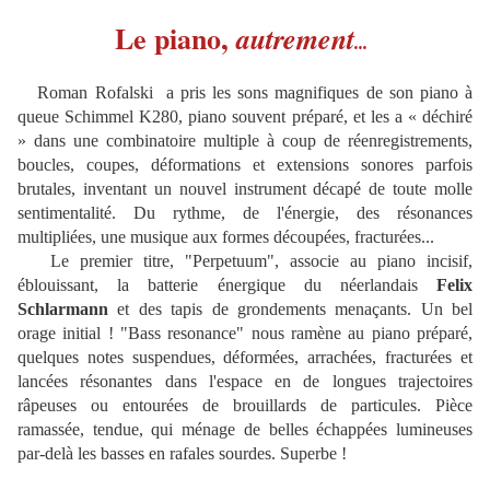
Le piano,
autrement
...
Roman Rofalski a pris les sons magnifiques de son piano à
queue Schimmel K280, piano souvent préparé, et les a « déchiré
» dans une combinatoire multiple à coup de réenregistrements,
boucles, coupes, déformations et extensions sonores parfois
brutales, inventant un nouvel instrument décapé de toute molle
sentimentalité. Du rythme, de l'énergie, des résonances
multipliées, une musique aux formes découpées, fracturées...
Le premier titre, "Perpetuum", associe au piano incisif,
éblouissant, la batterie énergique du néerlandais
Felix
Schlarmann
et des tapis de grondements menaçants. Un bel
orage initial ! "Bass resonance" nous ramène au piano préparé,
quelques notes suspendues, déformées, arrachées, fracturées et
lancées résonantes dans l'espace en de longues trajectoires
râpeuses ou entourées de brouillards de particules. Pièce
ramassée, tendue, qui ménage de belles échappées lumineuses
par-delà les basses en rafales sourdes. Superbe !