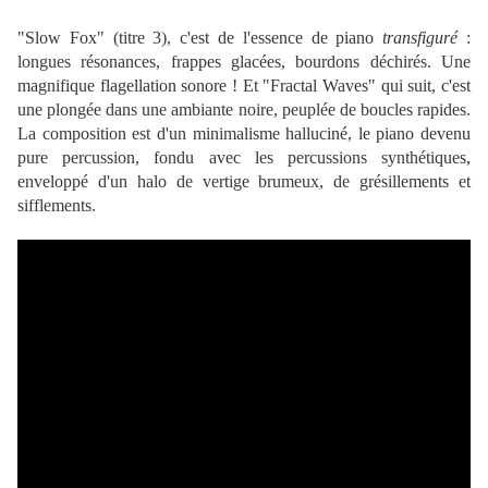
"Slow Fox" (titre 3), c'est de l'essence de piano
transfiguré
:
longues résonances, frappes glacées, bourdons déchirés. Une
magnifique flagellation sonore ! Et "Fractal Waves" qui suit, c'est
une plongée dans une ambiante noire, peuplée de boucles rapides.
La composition est d'un minimalisme halluciné, le piano devenu
pure percussion, fondu avec les percussions synthétiques,
enveloppé d'un halo de vertige brumeux, de grésillements et
sifflements.