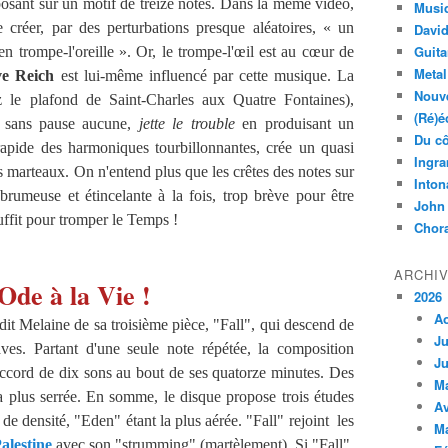
posant sur un motif de treize notes. Dans la même vidéo,
Musi
 créer, par des perturbations presque aléatoires, « un
Davi
Guita
en trompe-l'oreille ». Or, le trompe-l'œil est au cœur de
Metal
ve Reich
est lui-même influencé par cette musique. La
Nouve
ez le plafond de Saint-Charles aux Quatre Fontaines),
(Ré)é
, sans pause aucune,
jette le trouble
en produisant un
Du cô
 rapide des harmoniques tourbillonnantes, crée un quasi
Ingra
s marteaux. On n'entend plus que les crêtes des notes sur
Inton
rumeuse et étincelante à la fois, trop brève pour être
John
suffit pour tromper le Temps !
Chora
ARCHI
Ode à la Vie !
2026
A
t Melaine de sa troisième pièce, "Fall", qui descend de
Ju
ves. Partant d'une seule note répétée, la composition
Ju
accord de dix sons au bout de ses quatorze minutes. Des
M
, la plus serrée. En somme, le disque propose trois études
Av
de densité, "Eden" étant la plus aérée. "Fall" rejoint les
M
lestine
avec son "strumming" (martèlement). Si "Fall",