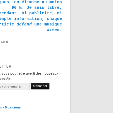
ques, en élimine au moins
90 %. Je suis libre,
pendant. Ni publicité, ni
imple information, chaque
rticle
défend
une musique
aimée
.
-MOI
ETTER
-vous pour être averti des nouveaux
publiés.
m - Musiciens