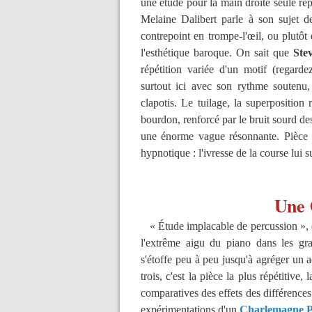
une étude pour la main droite seule re
Melaine Dalibert parle à son sujet de
contrepoint en trompe-l'œil, ou plutôt 
l'esthétique baroque. On sait que
Ste
répétition variée d'un motif (regard
surtout ici avec son rythme soutenu
clapotis. Le tuilage, la superposition
bourdon, renforcé par le bruit sourd de
une énorme vague résonnante. Pièce b
hypnotique : l'ivresse de la course lui 
Une 
« Étude implacable de percussion », di
l'extrême aigu du piano dans les gra
s'étoffe peu à peu jusqu'à agréger un 
trois, c'est la pièce la plus répétitive
comparatives des effets des différences 
expérimentations d'un
Charlemagne Pa