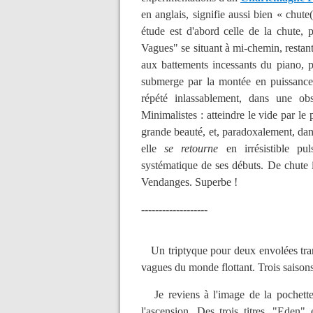
en anglais, signifie aussi bien « chut
étude est d'abord celle de la chute, 
Vagues" se situant à mi-chemin, restant à
aux battements incessants du piano, p
submerge par la montée en puissance
répété inlassablement, dans une ob
Minimalistes : atteindre le vide par le 
grande beauté, et, paradoxalement, dans
elle
se retourne
en irrésistible pul
systématique de ses débuts. De chute il
Vendanges. Superbe !
-------------------
Un triptyque pour deux envolées tran
vagues du monde flottant. Trois saison
Je reviens à l'image de la pochette.
l'ascension. Des trois titres, "Eden"