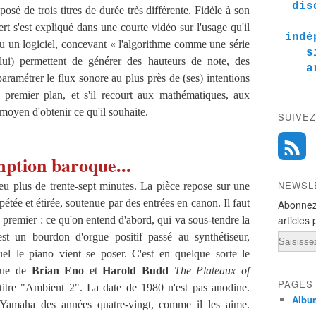
dis
é de trois titres de durée très différente. Fidèle à son
t s'est expliqué dans une courte vidéo sur l'usage qu'il
indé
 ou un logiciel, concevant « l'algorithme comme une série
s
(lui) permettent de générer des hauteurs de note, des
a
 paramétrer le flux sonore au plus près de (ses) intentions
premier plan, et s'il recourt aux mathématiques, aux
 moyen d'obtenir ce qu'il souhaite.
SUIVEZ
ption baroque...
NEWSL
u plus de trente-sept minutes. La pièce repose sur une
pétée et étirée, soutenue par des entrées en canon. Il faut
Abonnez
articles 
s premier : ce qu'on entend d'abord, qui va sous-tendre la
st un bourdon d'orgue positif passé au synthétiseur,
Email
uel le piano vient se poser. C'est en quelque sorte le
sque de
Brian Eno
et
Harold Budd
The Plateaux of
PAGES
-titre "Ambient 2". La date de 1980 n'est pas anodine.
Albu
 Yamaha des années quatre-vingt, comme il les aime.