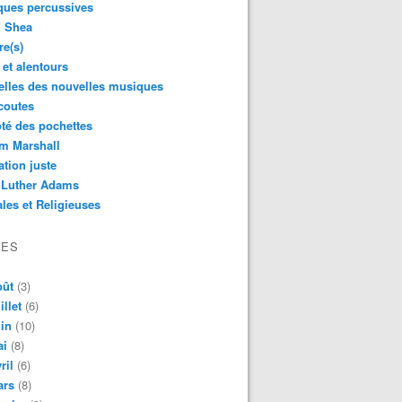
ques percussives
d Shea
re(s)
 et alentours
lles des nouvelles musiques
coutes
té des pochettes
m Marshall
ation juste
 Luther Adams
les et Religieuses
VES
oût
(3)
illet
(6)
in
(10)
ai
(8)
ril
(6)
ars
(8)