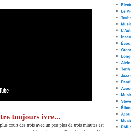
Elect
Le Vi
Techn
Musi
L'Aut
inact
Écout
Gran
Long
Alvin
Terry
Jazz 
Remi
Acous
Musi
Steve
Élian
être toujours ivre...
Acous
Musiq
lus court des trois avec un peu plus de trois minutes est
Phili