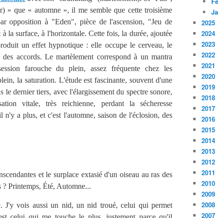
Fé
e(r) » que « automne », il me semble que cette troisième
Ja
par opposition à "Eden", pièce de l'ascension, "Jeu de
2025
2024
 la surface, à l'horizontale. Cette fois, la durée, ajoutée
2023
roduit un effet hypnotique : elle occupe le cerveau, le
2022
 des accords. Le martèlement correspond à un mantra
2021
session farouche du plein, assez fréquente chez les
2020
plein, la saturation. L'étude est fascinante, souvent d'une
2019
 le dernier tiers, avec l'élargissement du spectre sonore,
2018
sation vitale, très reichienne, perdant la sécheresse
2017
 n'y a plus, et c'est l'automne, saison de l'éclosion, des
2016
2015
2014
2013
2012
2011
scendantes et le surplace extasié d'un oiseau au ras des
2010
s ? Printemps, Été, Automne...
2009
2008
 J'y vois aussi un nid, un nid troué, celui qui permet
2007
 est celui qui me touche le plus, justement parce qu'il