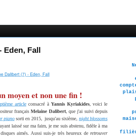
- Eden, Fall
Ne 
compt
n moyen et non une fin !
plai
ptième article
consacré à
Yannis Kyriakides
, voici le
ositeur français
Melaine Dalibert
, que j'ai suivi depuis
p
ur piano
sorti en 2015, jusqu'au sixième,
night blossoms
mais
yant laissé sur ma faim, je me suis abstenu, fidèle à ma
filiè
s disques aimés. Aussi suis-je très heureux de
retrouver