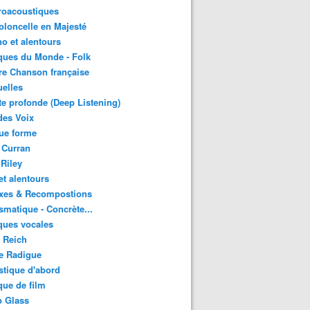
roacoustiques
oloncelle en Majesté
o et alentours
ques du Monde - Folk
re Chanson française
uelles
e profonde (Deep Listening)
des Voix
ue forme
 Curran
 Riley
et alentours
xes & Recompostions
matique - Concrète...
ques vocales
 Reich
e Radigue
tique d'abord
ue de film
p Glass