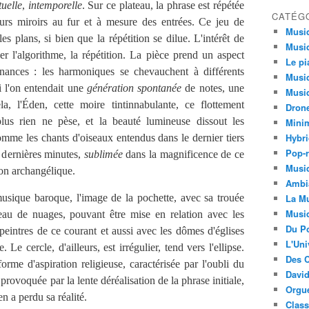
tuelle
,
intemporelle
. Sur ce plateau, la phrase est répétée
CATÉG
urs miroirs au fur et à mesure des entrées. Ce jeu de
Musi
les plans, si bien que la répétition se dilue. L'intérêt de
Musiq
ier l'algorithme, la répétition. La pièce prend un aspect
Le pi
nances : les harmoniques se chevauchent à différents
Musiq
 l'on entendait une
génération spontanée
de notes, une
Musiq
la, l'Éden, cette moire tintinnabulante, ce flottement
Dron
plus rien ne pèse, et la beauté lumineuse dissout les
Minim
Hybri
mme les chants d'oiseaux entendus dans le dernier tiers
Pop-r
 dernières minutes,
sublimée
dans la magnificence de ce
Musiq
ion archangélique.
Ambi
sique baroque, l'image de la pochette, avec sa trouée
La Mu
Musi
eau de nuages, pouvant être mise en relation avec les
Du Po
eintres de ce courant et aussi avec les dômes d'églises
L'Uni
e cercle, d'ailleurs, est irrégulier, tend vers l'ellipse.
Des C
orme d'aspiration religieuse, caractérisée par l'oubli du
David
provoquée par la lente déréalisation de la phrase initiale,
Orgu
en a perdu sa réalité.
Clas