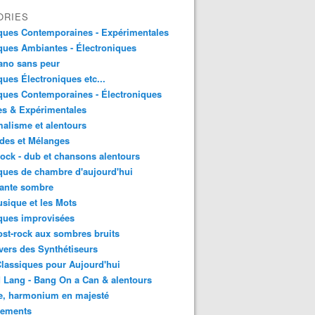
ORIES
ques Contemporaines - Expérimentales
ues Ambiantes - Électroniques
ano sans peur
ues Électroniques etc...
ues Contemporaines - Électroniques
es & Expérimentales
alisme et alentours
des et Mélanges
ock - dub et chansons alentours
ues de chambre d'aujourd'hui
ante sombre
sique et les Mots
ques improvisées
st-rock aux sombres bruits
vers des Synthétiseurs
lassiques pour Aujourd'hui
 Lang - Bang On a Can & alentours
e, harmonium en majesté
sements