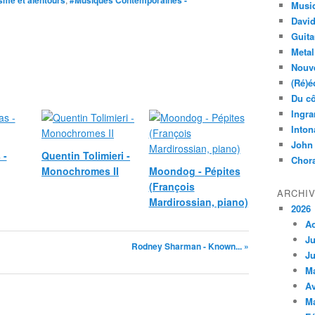
sme et alentours
#Musiques Contemporaines -
Musi
Davi
Guita
Metal
Nouve
(Ré)é
Du cô
Ingra
Inton
John
 -
Quentin Tolimieri -
Chora
Monochromes II
Moondog - Pépites
(François
ARCHI
Mardirossian, piano)
2026
A
Ju
Rodney Sharman - Known... »
Ju
M
Av
M