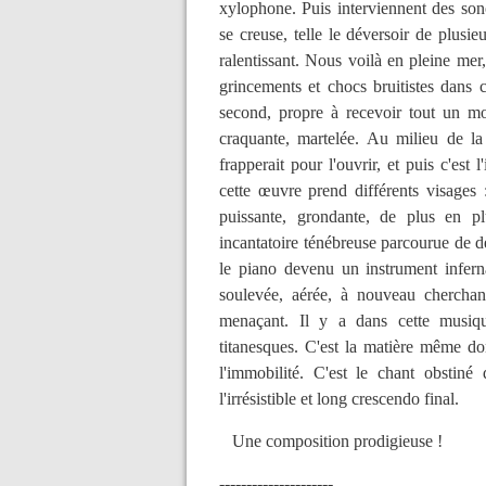
xylophone. Puis interviennent des so
se creuse, telle le déversoir de plusie
ralentissant. Nous voilà en pleine me
grincements et chocs bruitistes dans 
second, propre à recevoir tout un mo
craquante, martelée. Au milieu de l
frapperait pour l'ouvrir, et puis c'est
cette œuvre prend différents visages :
puissante, grondante, de plus en p
incantatoire ténébreuse parcourue de d
le piano devenu un instrument inferna
soulevée, aérée, à nouveau cherchan
menaçant. Il y a dans cette musiqu
titanesques. C'est la matière même don
l'immobilité. C'est le chant obstiné
l'irrésistible et long crescendo final.
Une composition prodigieuse !
---------------------