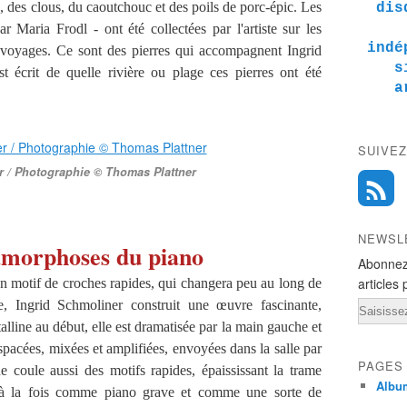
, des clous, du caoutchouc et des poils de porc-épic.
Les
dis
r Maria Frodl - ont été collectées par l'artiste sur les
indé
 voyages.
Ce sont des pierres qui accompagnent Ingrid
s
st écrit de quelle rivière ou plage ces pierres ont été
a
SUIVEZ
r / Photographie © Thomas Plattner
NEWSL
morphoses du piano
Abonnez
articles 
n motif de croches rapides, qui changera peu au long de
te, Ingrid Schmoliner construit une œuvre fascinante,
Email
lline au début, elle est dramatisée par la main gauche et
spacées, mixées et amplifiées, envoyées dans la salle par
PAGES
e coule aussi des motifs rapides, épaississant la trame
Albu
 à la fois comme piano grave et comme une sorte de