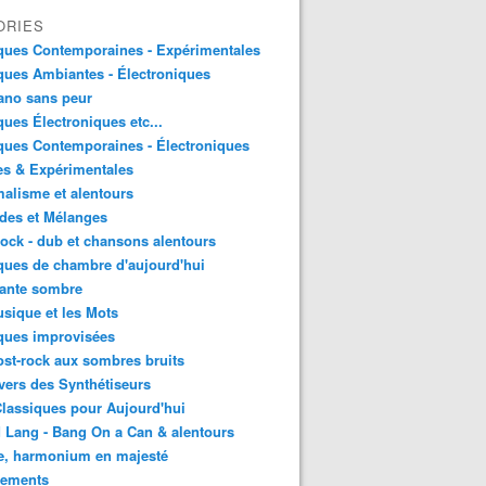
ORIES
ques Contemporaines - Expérimentales
ues Ambiantes - Électroniques
ano sans peur
ues Électroniques etc...
ues Contemporaines - Électroniques
es & Expérimentales
alisme et alentours
des et Mélanges
ock - dub et chansons alentours
ues de chambre d'aujourd'hui
ante sombre
sique et les Mots
ques improvisées
st-rock aux sombres bruits
vers des Synthétiseurs
lassiques pour Aujourd'hui
 Lang - Bang On a Can & alentours
e, harmonium en majesté
sements