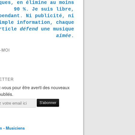
ques, en élimine au moins
90 %. Je suis libre,
pendant. Ni publicité, ni
imple information, chaque
rticle
défend
une musique
aimée
.
-MOI
ETTER
-vous pour être averti des nouveaux
publiés.
m - Musiciens