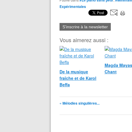
#Le piano sans peur
#Minimali
Expérimentales
S'inscrire à la newsletter
Vous aimerez aussi :
Magda Mayas
De la musique
Chant
fraîche et de Karol
Beffa
« Mélodies singulières...