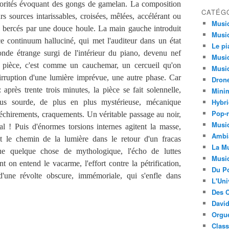
norités évoquant des gongs de gamelan. La composition
CATÉG
urs sources intarissables, croisées, mêlées, accélérant ou
Musi
r, bercés par une douce houle. La main gauche introduit
Musiq
ce continuum halluciné, qui met l'auditeur dans un état
Le pi
nde étrange surgi de l'intérieur du piano, devenu nef
Musiq
a pièce, c'est comme un cauchemar, un cercueil qu'on
Musiq
 l'irruption d'une lumière imprévue, une autre phase. Car
Dron
 après trente trois minutes, la pièce se fait solennelle,
Minim
Hybri
lus sourde, de plus en plus mystérieuse, mécanique
Pop-r
échirements, craquements. Un véritable passage au noir,
Musiq
l ! Puis d'énormes torsions internes agitent la masse,
Ambi
t le chemin de la lumière dans le retour d'un fracas
La Mu
e quelque chose de mythologique, l'écho de luttes
Musi
t on entend le vacarme, l'effort contre la pétrification,
Du Po
 d'une révolte obscure, immémoriale, qui s'enfle dans
L'Uni
Des C
David
Orgu
Clas