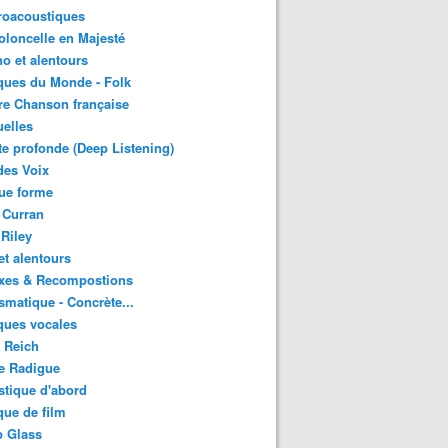
roacoustiques
oloncelle en Majesté
o et alentours
ques du Monde - Folk
re Chanson française
uelles
e profonde (Deep Listening)
des Voix
ue forme
 Curran
 Riley
et alentours
xes & Recompostions
matique - Concrète...
ques vocales
 Reich
e Radigue
tique d'abord
ue de film
p Glass