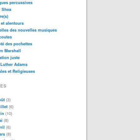
ques percussives
d Shea
re(s)
 et alentours
lles des nouvelles musiques
coutes
té des pochettes
m Marshall
ation juste
 Luther Adams
les et Religieuses
VES
oût
(3)
illet
(6)
in
(10)
ai
(8)
ril
(6)
ars
(8)