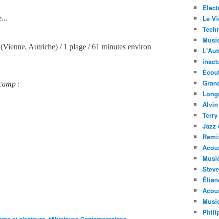
Elect
...
Le Vi
Techn
Musi
(Vienne, Autriche) / 1 plage / 61 minutes environ
L'Aut
inact
Écout
Gran
camp
:
Long
Alvin
Terry
Jazz 
Remi
Acous
Musi
Steve
Élian
Acous
Musiq
Phili
,