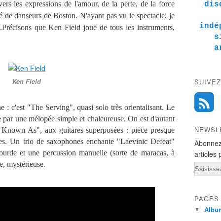
 vers les expressions de l'amour, de la perte, de la force
dis
de danseurs de Boston. N'ayant pas vu le spectacle, je
indé
Précisons que Ken Field joue de tous les instruments,
s
a
Ken Field
SUIVEZ
 c'est "The Serving", quasi solo très orientalisant. Le
e par une mélopée simple et chaleureuse. On est d'autant
NEWSL
so Known As", aux guitares superposées : pièce presque
es. Un trio de saxophones enchante "Laevinic Defeat"
Abonnez
sourde et une percussion manuelle (sorte de maracas, à
articles 
e, mystérieuse.
Email
PAGES
Albu