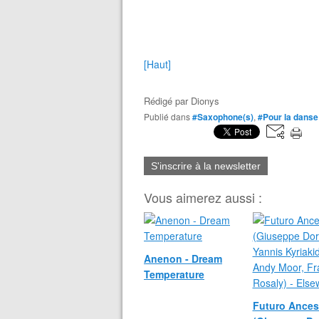
[Haut]
Rédigé par
Dionys
Publié dans
#Saxophone(s)
,
#Pour la danse
S'inscrire à la newsletter
Vous aimerez aussi :
Anenon - Dream
Temperature
Futuro Ances