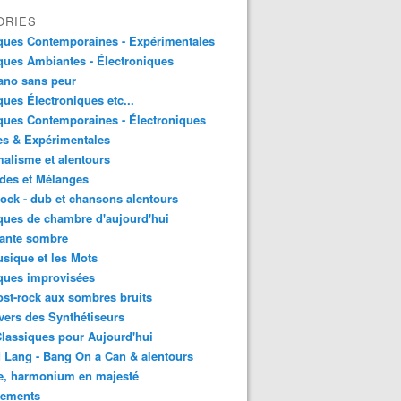
ORIES
ques Contemporaines - Expérimentales
ues Ambiantes - Électroniques
ano sans peur
ues Électroniques etc...
ues Contemporaines - Électroniques
es & Expérimentales
alisme et alentours
des et Mélanges
ock - dub et chansons alentours
ues de chambre d'aujourd'hui
ante sombre
sique et les Mots
ques improvisées
st-rock aux sombres bruits
vers des Synthétiseurs
lassiques pour Aujourd'hui
 Lang - Bang On a Can & alentours
e, harmonium en majesté
sements