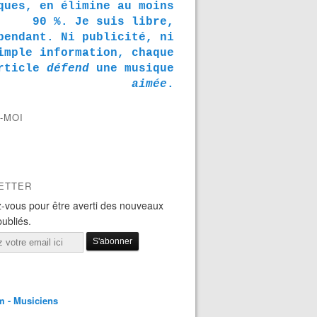
ques, en élimine au moins
90 %. Je suis libre,
pendant. Ni publicité, ni
imple information, chaque
rticle
défend
une musique
aimée
.
-MOI
ETTER
-vous pour être averti des nouveaux
publiés.
m - Musiciens