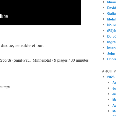
Musi
Davi
Guita
Metal
Nouve
(Ré)é
Du cô
Ingra
 disque, sensible et pur.
Inton
John
Chora
ecords
(Saint-Paul, Minnesota) / 9 plages / 30 minutes
ARCHI
2026
A
camp
:
Ju
Ju
M
Av
M