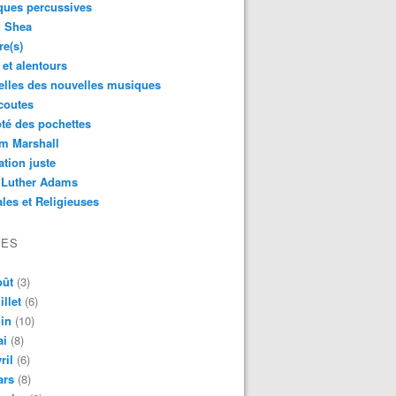
ques percussives
d Shea
re(s)
 et alentours
lles des nouvelles musiques
coutes
té des pochettes
m Marshall
ation juste
 Luther Adams
les et Religieuses
VES
oût
(3)
illet
(6)
in
(10)
ai
(8)
ril
(6)
ars
(8)