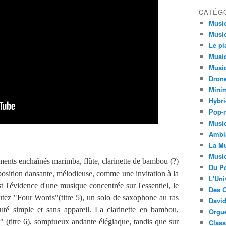
CATÉG
Musi
Musiq
Le pi
Musiq
Musiq
Dron
Minim
Hybri
Pop-r
Musiq
Ambi
La Mu
Musi
ments enchaînés marimba, flûte, clarinette de bambou (?)
Du Po
osition dansante, mélodieuse, comme une invitation à la
L'Uni
st l'évidence d'une musique concentrée sur l'essentiel, le
Des C
outez "Four Words"(titre 5), un solo de saxophone au ras
David
uté simple et sans appareil. La clarinette en bambou,
Orgu
r" (titre 6), somptueux andante élégiaque, tandis que sur
Clas