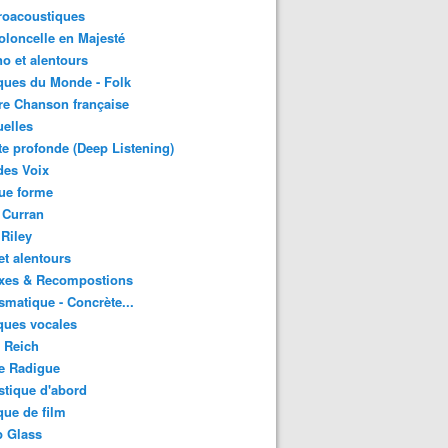
roacoustiques
oloncelle en Majesté
o et alentours
ques du Monde - Folk
re Chanson française
uelles
e profonde (Deep Listening)
des Voix
ue forme
 Curran
 Riley
et alentours
xes & Recompostions
matique - Concrète...
ques vocales
 Reich
e Radigue
tique d'abord
ue de film
p Glass