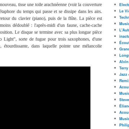
Elect
ouveau, tisse une toile arachnéenne (voir la couverture
Le Vi
aphore du temps qui passe et se dissipe dans les airs.
Techn
etour du clavier (piano), puis de la flûte. La pièce est
Musi
moins dédoublé : l'après-midi d'un faune, cache-cache
L'Aut
osition. Le disque se termine avec sa plus longue pièce
inact
to Light", sorte de fugue pour trois saxophones, d'une
Écout
, étourdissante, dans laquelle pointe une mélancolie
Gran
Long
Alvin
Terry
Jazz 
Remi
Acous
Musi
Steve
Élian
Acous
Musiq
Phili