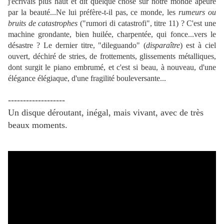
j'écrivais plus haut et dit quelque chose sur notre monde apeuré
par la beauté...Ne lui préfère-t-il pas, ce monde, les
rumeurs ou
bruits de catastrophes
("rumori di catastrofi", titre 11) ? C'est une
machine grondante, bien huilée, charpentée, qui fonce...vers le
désastre ? Le dernier titre, "dileguando" (
disparaître
) est à ciel
ouvert, déchiré de stries, de frottements, glissements métalliques,
dont surgit le piano embrumé, et c'est si beau, à nouveau, d'une
élégance élégiaque, d'une fragilité bouleversante...
-------------------
Un disque déroutant, inégal, mais vivant, avec de très
beaux moments.