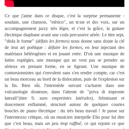
Ce que j'aime dans ce disque, c'est la surprise permanente :
soudain, une chanson, "etèrico", un texte et des voix, sur un
accompagnement jazzy très léger, et c'est la grâce, la guitare
électrique diaphane avant une coda percussive aérée. Le titre sept,
"disfa le forme" (
défais les formes
) nous donne sans doute la clé
de leur art poétique :
défaire les formes
, en leur injectant des
matériaux hétérogènes et en jouant
entre.
D'où une musique de
lutins espiègles, une musique qui ne veut pas se prendre au
sérieux en prenant forme, en se figeant. Une musique de
contorsionnistes qui s'envolent sans s'en rendre compte, car c'est
un beau morceau au bord de la dislocation, puis de l'explosion sur
la fin. Bien sûr, l'intermède suivant s'acharne dans une
vulcanologie douteuse, dans l'attente de "priva di impronte
laterali"(titre 9,
sans empreintes latérales
), frémissant et
doucement enflammé, structuré autour de quelques courtes
boucles de piano électrique : du très beau travail ! Je passe sur
l'intermezzo critique, où un musicien interpelle Elio pour lui dire
que c'est beau, mais
un peu trop raffiné
, ce qui rejoint ce que