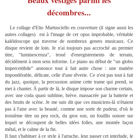
décombres...
Le collage d'Elio Martusciello en couverture (il signe aussi les
autres collages) est à l'image de cet opus improbable, véritable
kaléidoscope qui traverse de nombreux genres musicaux. Ce
disque revient de loin. Je n'ai toujours pas accroché au premier
titre, "luminescenza", troué d'enregistrements de terrain,
décidément à mon sens informe. Le piano au début de "un globo
impercettibile" annonce tout à fait autre chose : une matière
impondérable, délicate, celle d'une rêverie. Ce n'est pas tout à fait
du jazz, quoique, la percussion anime cette trame qui prend, se
met à chanter. À partir de là, le disque impose son charme certain,
avec une coda quasi sublime, brève. massacrée par la batterie et
des bruits de scène. Je me suis dit que ces musiciens-là n'étaient
pas à l'aise avec la beauté, comme une sorte de pudeur, d'où le
troisième titre un peu rock, du gros son, un fouillis sonore sur
lequel se découpent de belles idées folles, une montée façon
métal, et le calme de la fin.
Il faut s'habituer à ce style à l'arrache, leur passer cet interlude, le