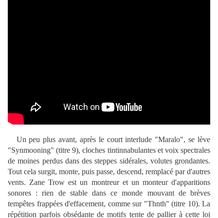
Un peu plus avant, après le court interlude "Maralo", se lève
"Synmooning" (titre 9), cloches tintinnabulantes et voix spectrales
de moines perdus dans des steppes sidérales, volutes grondantes.
Tout cela surgit, monte, puis passe, descend, remplacé par d'autres
vents. Zane Trow est un montreur et un monteur d'apparitions
sonores : rien de stable dans ce monde mouvant de brèves
tempêtes frappées d'effacement, comme sur "Thnth" (titre 10). La
répétition parfois obsédante de motifs tente de pallier à cette loi