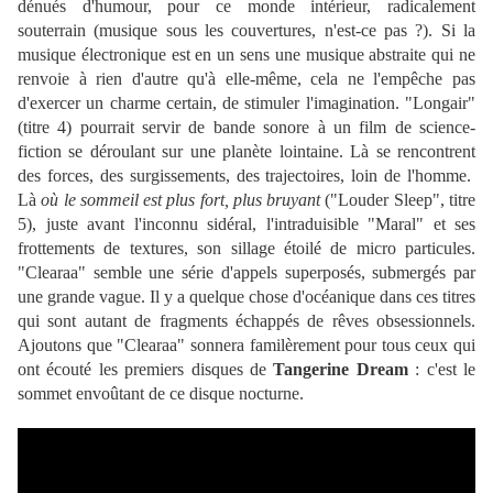
dénués d'humour, pour ce monde intérieur, radicalement
souterrain (musique sous les couvertures, n'est-ce pas ?). Si la
musique électronique est en un sens une musique abstraite qui ne
renvoie à rien d'autre qu'à elle-même, cela ne l'empêche pas
d'exercer un charme certain, de stimuler l'imagination. "Longair"
(titre 4) pourrait servir de bande sonore à un film de science-
fiction se déroulant sur une planète lointaine. Là se rencontrent
des forces, des surgissements, des trajectoires, loin de l'homme.
Là
où le sommeil est plus fort, plus bruyant
("Louder Sleep", titre
5), juste avant l'inconnu sidéral, l'intraduisible "Maral" et ses
frottements de textures, son sillage étoilé de micro particules.
"Clearaa" semble une série d'appels superposés, submergés par
une grande vague. Il y a quelque chose d'océanique dans ces titres
qui sont autant de fragments échappés de rêves obsessionnels.
Ajoutons que "Clearaa" sonnera familèrement pour tous ceux qui
ont écouté les premiers disques de
Tangerine Dream
: c'est le
sommet envoûtant de ce disque nocturne.