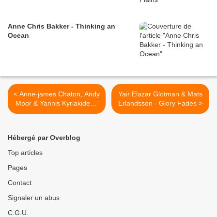
Anne Chris Bakker - Thinking an
Ocean
< Anne-james Chaton, Andy
Yair Elazar Glotman & Mats
Moor & Yannis Kyriakides -
Erlandsson - Glory Fades >
Handmade Series :
Volumes 02 et 01
Hébergé par Overblog
Top articles
Pages
Contact
Signaler un abus
C.G.U.