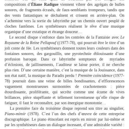
compositions d’
Éliane Radigue
viennent vibrer des agrégats de bulles
sonores, de fragments écrasés, de faux-semblants trompeurs, tandis que
des vents fantastiques se déchaînent et crissent en arrière-plan. On
s’achemine vers la sortie du labyrinthe par un chemin ouvert peuplé de
cloches fantômes. Les synthétiseurs réalisent le rêve d’une musique
organique d’une extatique et étrange douceur…
Le second disque s’enfonce dans les contrées de la Fantaisie avec
Le
Royaume de la Reine Pellapouf
((1977-78), qui pourrait être le titre d’un
joli conte de fée. Les synthétiseurs donnent toutes leurs couleurs dans des
fontaines sonores, des gargouillis, une pyrotechnie éblouissante d’une
profusion baroque. Dans ce labyrinthe somptueux de myriades
d’éclosions, de jaillissements, l’auditeur se laisse porter, il ne cherche
plus rien. D’une certaine manière, c’est la musique de la Jouissance, dans
son état natif, la musique du Paradis perdu !
Première coïncidence
(1977-
78) poursuit dans une veine de billes bondissantes, d’efflorescences
vaguement monstrueuses surmontées de crachotements : pièce
étourdissante, proliférante, qui secrète comme une écume de vives
brillances, pièce stupéfiante et tellement torrentueuse qu’elle risque de
fatiguer, il faut le reconnaître, par son énergique monotonie…
La première face du troisième disque reprend son titre au singulier,
Piano-miroir
(1978). C’est l’un des chefs d’œuvre de cette entreprise
discographique. Le piano étincelant est repris en miroir par lui-même et
par les synthétiseurs dans un dialogue incessant, d’une admirable variété :