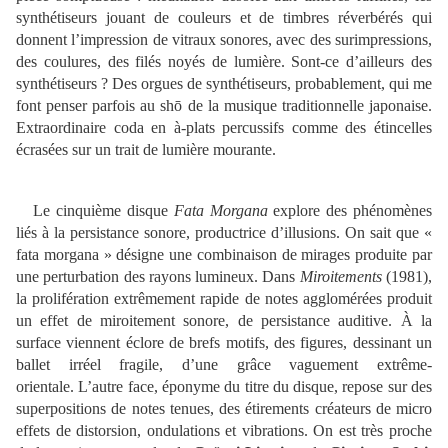
synthétiseurs jouant de couleurs et de timbres réverbérés qui
donnent l’impression de vitraux sonores, avec des surimpressions,
des coulures, des filés noyés de lumière. Sont-ce d’ailleurs des
synthétiseurs ? Des orgues de synthétiseurs, probablement, qui me
font penser parfois au shō de la musique traditionnelle japonaise.
Extraordinaire coda en à-plats percussifs comme des étincelles
écrasées sur un trait de lumière mourante.
Le cinquième disque
Fata Morgana
explore des phénomènes
liés à la persistance sonore, productrice d’illusions. On sait que «
fata morgana » désigne une combinaison de mirages produite par
une perturbation des rayons lumineux. Dans
Miroitements
(1981),
la prolifération extrêmement rapide de notes agglomérées produit
un effet de miroitement sonore, de persistance auditive. À la
surface viennent éclore de brefs motifs, des figures, dessinant un
ballet irréel fragile, d’une grâce vaguement extrême-
orientale. L’autre face, éponyme du titre du disque, repose sur des
superpositions de notes tenues, des étirements créateurs de micro
effets de distorsion, ondulations et vibrations. On est très proche