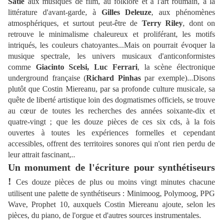
Satie
aux musiques de film, au folklore et à l'art roumain, à la
littérature d'avant-garde, à
Gilles Deleuze
, aux phénomènes
atmosphériques, et surtout peut-être de
Terry Riley
, dont on
retrouve le minimalisme chaleureux et proliférant, les motifs
intriqués, les couleurs chatoyantes...Mais on pourrait évoquer la
musique spectrale, les univers musicaux d'anticonformistes
comme
Giacinto Scelsi,
Luc Ferrari
, la scène électronique
underground française (
Richard Pinhas
par exemple)...Disons
plutôt que Costin Miereanu, par sa profonde culture musicale, sa
quête de liberté artistique loin des dogmatismes officiels, se trouve
au cœur de toutes les recherches des années soixante-dix et
quatre-vingt ; que les douze pièces de ces six cds, à la fois
ouvertes à toutes les expériences formelles et cependant
accessibles, offrent des territoires sonores qui n'ont rien perdu de
leur attrait fascinant,..
Un monument de l'écriture pour synthétiseurs
!
Ces douze pièces de plus ou moins vingt minutes chacune
utilisent une palette de synthétiseurs : Minimoog, Polymoog, PPG
Wave, Prophet 10, auxquels Costin Miereanu ajoute, selon les
pièces, du piano, de l'orgue et d'autres sources instrumentales.