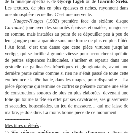
de la musique spectrale, de
Györgi Ligeti
ou de
Giacinto Scelsi
.
Les textures, de plus en plus épaisses et riches, rayonnent dans
une atmosphère recueillie. C’est une merveille.
Nuages-Nuages
(1982) première face du sixième disque
Carrousel
, joue avec des sonorités épaisses et ouatées, nuageuses
en somme, mais instables au point de se dépouiller peu à peu de
leur gangue pour apparaître sous une forme de plus en plus flûtée
! Au fond, c’est une danse que cette pièce virtuose jusqu’au
vertige, qui se tortille à grande vitesse pour accoucher stupéfaite
de petites séquences hallucinées, s’arrêter et repartir dans une
gestuelle de gallinacées frénétiques et glougloutants, avant une
dernière partie calme comme si rien ne s’était passé de toute cette
exubérance : la tête haute, dans les nuages, pour disparaître… La
pièce éponyme qui termine ce coffret se présente comme une série
de constructions sonores de plus en plus élaborées, devenant une
folie qui tourne la tête en effet par ses cavalcades, ses glissements
et saccades, bousculades, un jeu de massacre… qui me laisse de
marbre, je dois dire. La moins bonne pièce de ce monument.
-----------------
Mes titres préférés
:
Six pièces poétiques, six chefs d'œuvre :
1)
Terre de