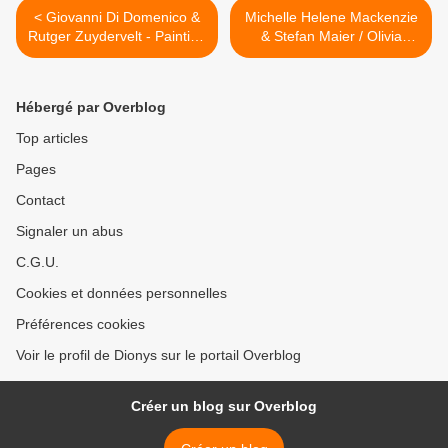
< Giovanni Di Domenico &
Michelle Helene Mackenzie
Rutger Zuydervelt - Painting
& Stefan Maier / Olivia
a Picture / Picture a
Block - Orchid Mantis /
Painting
Breach >
Hébergé par Overblog
Top articles
Pages
Contact
Signaler un abus
C.G.U.
Cookies et données personnelles
Préférences cookies
Voir le profil de Dionys sur le portail Overblog
Créer un blog sur Overblog