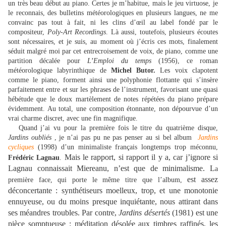
un très beau début au piano. Certes je m’habitue, mais le jeu virtuose, je
le reconnais, des bulletins météorologiques en plusieurs langues, ne me
convainc pas tout à fait, ni les clins d’œil au label fondé par le
compositeur,
Poly-Art Recordings
. Là aussi, toutefois, plusieurs écoutes
sont nécessaires, et je suis, au moment où j’écris ces mots, finalement
séduit malgré moi par cet entrecroisement de voix, de piano, comme une
partition décalée pour
L’Emploi du temps
(1956), ce roman
météorologique labyrinthique de
Michel Butor.
Les voix clapotent
comme le piano, forment ainsi une polyphonie flottante qui s’insère
parfaitement entre et sur les phrases de l’instrument, favorisant une quasi
hébétude que le doux martèlement de notes répétées du piano prépare
évidemment. Au total, une composition étonnante, non dépourvue d’un
vrai charme discret, avec une fin magnifique.
Quand j’ai vu pour la première fois le titre du quatrième disque,
Jardins oubliés
, je n’ai pas pu ne pas penser au si bel album
Jardins
cycliques
(1998) d’un minimaliste français longtemps trop méconnu,
Mais le rapport, si rapport il y a, car j’ignore si
Frédéric Lagnau
.
Lagnau connaissait Miereanu, n’est que de minimalisme. L
a
est assez
première face, qui porte le même titre que l’album,
déconcertante : synthétiseurs moelleux, trop, et une monotonie
ennuyeuse, ou du moins presque inquiétante, nous attirant dans
ses méandres troubles. Par contre,
Jardins désertés
(1981) est une
pièce somptueuse : méditation désolée aux timbres raffinés, les