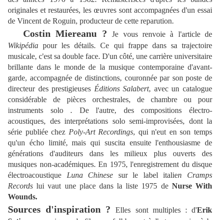
originales et restaurées, les œuvres sont accompagnées d'un essai
de Vincent de Roguin, producteur de cette reparution.
Costin Miereanu ?
Je vous renvoie à l'article de
Wikipédia
pour les détails. Ce qui frappe dans sa trajectoire
musicale, c'est sa double face. D'un côté, une carrière universitaire
brillante dans le monde de la musique contemporaine d'avant-
garde, accompagnée de distinctions, couronnée par son poste de
directeur des prestigieuses
Éditions Salabert
, avec un catalogue
considérable de pièces orchestrales, de chambre ou pour
instruments solo . De l'autre, des compositions électro-
acoustiques, des interprétations solo semi-improvisées, dont la
série publiée chez
Poly-Art Recordings
, qui n'eut en son temps
qu'un écho limité, mais qui suscita ensuite l'enthousiasme de
générations d'auditeurs dans les milieux plus ouverts des
musiques non-académiques. En 1975, l'enregistrement du disque
électroacoustique
Luna Chinese
sur le label italie
n Cramps
Records
lui vaut une place dans la liste 1975 de
Nurse With
Wounds.
Sources d'inspiration ?
Elles sont multiples : d'
Erik