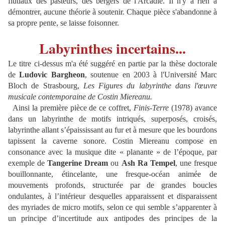
flûtiaux des pasteurs, des bergers de l'Arcadie. Il n'y a rien à
démontrer, aucune théorie à soutenir. Chaque pièce s'abandonne à
sa propre pente, se laisse foisonner.
Labyrinthes incertains...
Le titre ci-dessus m'a été suggéré en partie par la thèse doctorale
de
Ludovic Bargheon
, soutenue en 2003 à l'Université Marc
Bloch de Strasbourg,
Les Figures du labyrinthe dans l'œuvre
musicale contemporaine de Costin Miereanu.
Ainsi la première pièce de ce coffret,
Finis-Terre
(1978) avance
dans un labyrinthe de motifs intriqués, superposés, croisés,
labyrinthe allant s’épaississant au fur et à mesure que les bourdons
tapissent la caverne sonore. Costin Miereanu compose en
consonance avec la musique dite « planante » de l’époque, par
exemple de
Tangerine Dream
ou
Ash Ra Tempel
, une fresque
bouillonnante, étincelante, une fresque-océan animée de
mouvements profonds, structurée par de grandes boucles
ondulantes, à l’intérieur desquelles apparaissent et disparaissent
des myriades de micro motifs, selon ce qui semble s’apparenter à
un principe d’incertitude aux antipodes des principes de la