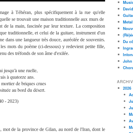
Musi
Davi
age à Téhéran, plus spécifiquement à la rue qu'elle
Guita
aquelle se trouvait une maison traditionnelle aux murs de
Metal
ent de la main, fascinée par leur texture. La composition
Nouve
e traditionnelle, et celui de la guitare, instrument d'un
(Ré)é
igne dans une langueur très douce, auréolée de souvenirs.
Du cô
es mots du poème (ci-dessous) y redevient petite fille,
Ingra
enu des tréfonds de son âme d'exilée.
Inton
John
Chora
i jusqu'à une ruelle,
vais à quatorze ans.
ARCHI
u mortier de briques crues
2026
située au bord du désert.
A
Ju
0 - 2023)
Ju
M
Av
M
, mot de la province de Gilan, au nord de l'Iran, dont le