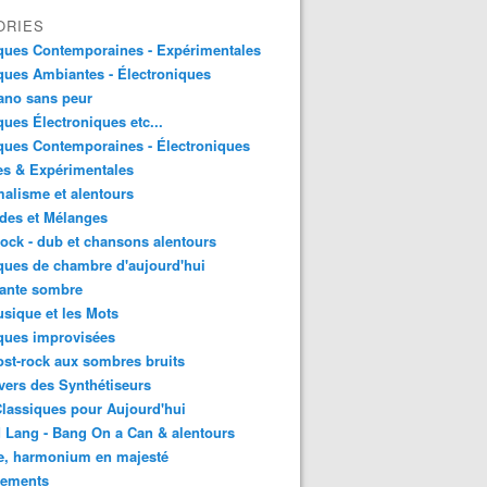
ORIES
ques Contemporaines - Expérimentales
ues Ambiantes - Électroniques
ano sans peur
ues Électroniques etc...
ues Contemporaines - Électroniques
es & Expérimentales
alisme et alentours
des et Mélanges
ock - dub et chansons alentours
ues de chambre d'aujourd'hui
ante sombre
sique et les Mots
ques improvisées
st-rock aux sombres bruits
vers des Synthétiseurs
lassiques pour Aujourd'hui
 Lang - Bang On a Can & alentours
e, harmonium en majesté
sements