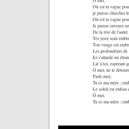
Ô mer,
Où est ta vague pou
je puisse chercher 
Où est ta vague pou
Je puisse envoyer u
De la rive de l'autre
Tes yeux sont emb
Ton visage est em
Les profondeurs de
Ici s'attarde un étra
Lié à toi, espérant
Ô mer, ne te détour
Parle-moi,
Tu es ma mère ; em
Le soleil est enfoui
Ô mer,
Tu es ma mère ; em