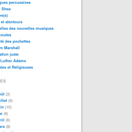
ques percussives
d Shea
re(s)
 et alentours
lles des nouvelles musiques
coutes
té des pochettes
m Marshall
ation juste
 Luther Adams
les et Religieuses
VES
oût
(3)
illet
(6)
in
(10)
ai
(8)
ril
(6)
ars
(8)