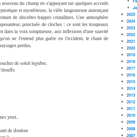
Fé
d à nouveau du champ en s'appuyant sur quelques accords
Ja
ypnotique et mystérieuse, la vièle langoureuse annonçant
2025
tentant de discrètes frappes cristallines. Une atmosphère
2024
pesanteur, ponctuée de cloches : ce sont les troupeaux
2023
ent dans la voix somptueuse, aux inflexions d'une suavité
2022
l qu'on ne l'entend plus guère en Occident, le chant de
2021
 paysages perdus.
2020
2019
2018
coucher de soleil lugubre.
2017
'étouffe.
2016
2015
2014
2013
2012
2011
2010
 mes yeux,
2009
2008
t tant de douleur
2007
fant ?