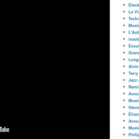
Elect
Le Vi
Techn
Musi
L'Aut
inact
Écout
Gran
Long
Alvin
Terry
Jazz 
Remi
Acous
Musi
Steve
Élian
Acous
Musiq
Phili