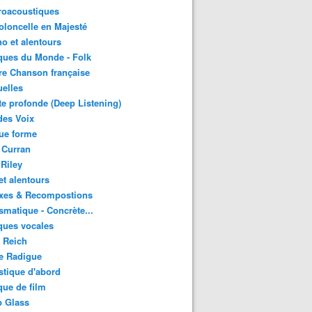
roacoustiques
oloncelle en Majesté
o et alentours
ques du Monde - Folk
re Chanson française
uelles
e profonde (Deep Listening)
des Voix
ue forme
 Curran
 Riley
et alentours
xes & Recompostions
matique - Concrète...
ques vocales
 Reich
e Radigue
tique d'abord
ue de film
p Glass