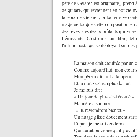
père de Gelareh est originaire), pren
de guitare, qui reviennent en boucle h
la voix de Gelareh, la batterie se con
magique baigne cette composition en a
des rêves, des désirs brûlants qui vibr
frémissante. C'est un chant libre, te
l'infinie nostalgie se déployant sur des
La maison était étouffée par un 
Comme aujourd'hui, mon cœur s
Mon père a dit : « La lampe »,
Et la nuit s'est remplie de nuit.
Je me suis dit :
« Un jour de plus s'est écoulé.»
Ma mère a soupiré :
« Ils reviendront bientôt.»
Un nuage glisse doucement sur
Et puis je me suis endormi.
Qui aurait pu croire qu'il y avai
Tapi dans le cœur de ce petit en