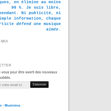
ques, en élimine au moins
90 %. Je suis libre,
pendant. Ni publicité, ni
imple information, chaque
rticle
défend
une musique
aimée
.
-MOI
ETTER
-vous pour être averti des nouveaux
publiés.
m - Musiciens