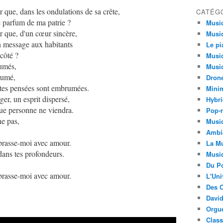
r que, dans les ondulations de sa crête,
CATÉG
le parfum de ma patrie ?
Musi
r que, d'un cœur sincère,
Musiq
n message aux habitants
Le pi
 côté ?
Musiq
rumés,
Musiq
brumé,
Dron
 tes pensées sont embrumées.
Minim
nger, un esprit dispersé,
Hybri
 que personne ne viendra.
Pop-r
ne pas,
Musiq
Ambi
brasse-moi avec amour.
La Mu
 dans tes profondeurs.
Musi
Du Po
brasse-moi avec amour.
L'Uni
Des C
David
Orgu
Clas