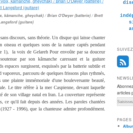
dis
x, kâmanche, gheychak) / Brian O'Dwyer (batterie) / Brett
indé
Langsford (guitare)
s
a
ns discours, sans théorie. Un disque qui laisse chanter
un oiseau et quelques sons de la nature captés pendant
SUIVEZ
tre 1), la voix de Gelareh Pour envoûte par sa douceur
 soutenue par son kâmanche caressant et la guitare
espaces surgissent, esquissés par la batterie subtile et
 vaporeux, parcouru de quelques frissons plus rythmés,
NEWSL
ns une plainte immémoriale d'une bouleversante beauté,
Abonnez
ale. Le titre réfère à la mer Caspienne, devant laquelle
articles 
té de son village natal en Iran. La couverture représente
Email
ts, ce qu'il fait depuis des années. Les paroles chantées
(1927 - 1996), que la chanteuse admire profondément.
PAGES
Albu