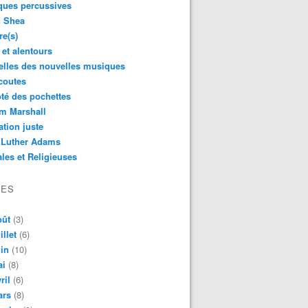
ques percussives
d Shea
re(s)
 et alentours
lles des nouvelles musiques
coutes
té des pochettes
m Marshall
ation juste
 Luther Adams
les et Religieuses
VES
oût
(3)
illet
(6)
in
(10)
ai
(8)
ril
(6)
ars
(8)