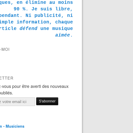
ques, en élimine au moins
90 %. Je suis libre,
pendant. Ni publicité, ni
imple information, chaque
rticle
défend
une musique
aimée
.
-MOI
ETTER
-vous pour être averti des nouveaux
publiés.
m - Musiciens