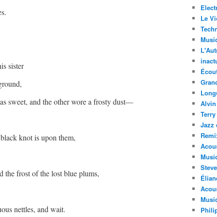
Elect
es.
Le Vi
Techn
Musi
L'Aut
inact
is sister
Écout
Gran
ground,
Long
as sweet, and the other wore a frosty dust—
Alvin
Terry
Jazz 
Remi
 black knot is upon them,
Acous
Musi
Steve
d the frost of the lost blue plums,
Élian
Acous
Musiq
us nettles, and wait.
Phili