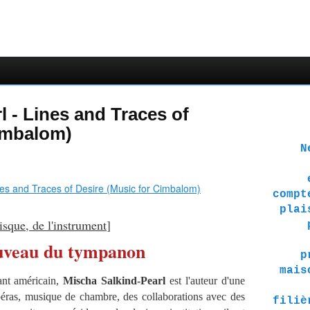
l - Lines and Traces of
Cimbalom)
Ne 
compt
plai
sque, de l'instrument
]
uveau du tympanon
p
mais
ant américain,
Mischa Salkind-Pearl
est l'auteur d'une
ras, musique de chambre, des collaborations avec des
filiè