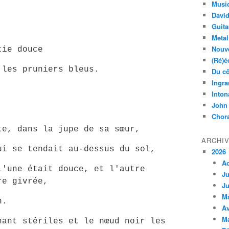
Musi
Davi
Guita
Metal
Nouve
tie douce
(Ré)é
 les pruniers bleus.
Du cô
Ingra
Inton
John
Chora
te, dans la jupe de sa sœur,
ARCHI
ui se tendait au-dessus du sol,
2026
A
l'une était douce, et l'autre
Ju
re givrée,
Ju
M
n.
Av
M
nant stériles et le nœud noir les