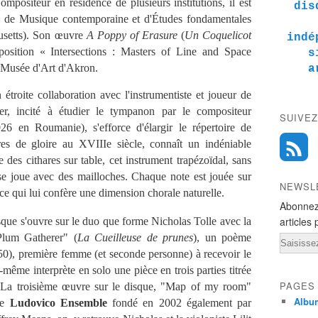
ompositeur en résidence de plusieurs institutions, il est
dis
n, de Musique contemporaine et d'Études fondamentales
usetts). Son œuvre
A Poppy of Erasure
(
Un Coquelicot
indé
exposition « Intersections : Masters of Line and Space
s
 Musée d'Art d'Akron.
a
roite collaboration avec l'instrumentiste et joueur de
er, incité à étudier le tympanon par le compositeur
SUIVEZ
6 en Roumanie), s'efforce d'élargir le répertoire de
ures de gloire au XVIIIe siècle, connaît un indéniable
des cithares sur table, cet instrument trapézoïdal, sans
se joue avec des mailloches. Chaque note est jouée sur
NEWSL
 ce qui lui confère une dimension chorale naturelle.
Abonnez
articles 
sque s'ouvre sur le duo que forme Nicholas Tolle avec la
lum Gatherer" (
La Cueilleuse de prunes
), un poème
Email
0), première femme (et seconde personne) à recevoir le
-même interprète en solo une pièce en trois parties titrée
PAGES
. La troisième œuvre sur le disque, "Map of my room"
Albu
 le
Ludovico Ensemble
fondé en 2002 également par