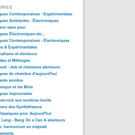
ORIES
ques Contemporaines - Expérimentales
ues Ambiantes - Électroniques
ano sans peur
ues Électroniques etc...
ues Contemporaines - Électroniques
es & Expérimentales
alisme et alentours
des et Mélanges
ock - dub et chansons alentours
ues de chambre d'aujourd'hui
ante sombre
sique et les Mots
ques improvisées
st-rock aux sombres bruits
vers des Synthétiseurs
lassiques pour Aujourd'hui
 Lang - Bang On a Can & alentours
e, harmonium en majesté
sements