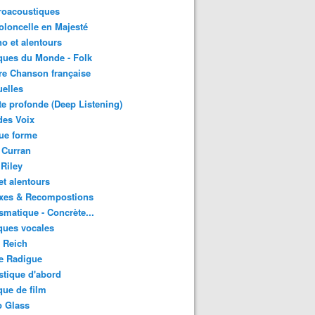
roacoustiques
oloncelle en Majesté
o et alentours
ques du Monde - Folk
re Chanson française
uelles
e profonde (Deep Listening)
des Voix
ue forme
 Curran
 Riley
et alentours
xes & Recompostions
matique - Concrète...
ques vocales
 Reich
e Radigue
tique d'abord
ue de film
p Glass