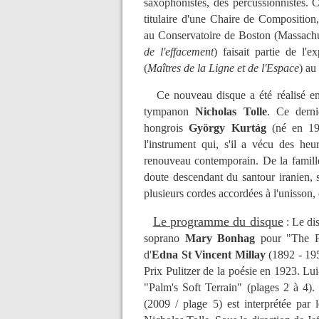
saxophonistes, des percussionnistes. C
titulaire d'une Chaire de Compositio
au Conservatoire de Boston (Massach
de l'effacement
) faisait partie de l'
(
Maîtres de la Ligne et de l'Espace
) au
Ce nouveau disque a été réalisé en ét
tympanon
Nicholas Tolle
. Ce derni
hongrois
György Kurtág
(né en 192
l'instrument qui, s'il a vécu des he
renouveau contemporain. De la famille 
doute descendant du santour iranien, 
plusieurs cordes accordées à l'unisson,
Le programme du disque
: Le di
soprano
Mary Bonhag
pour "The P
d'
Edna St Vincent Millay
(1892 - 195
Prix Pulitzer de la poésie en 1923. Lui
"Palm's Soft Terrain" (plages 2 à 4)
(2009 / plage 5) est interprétée par