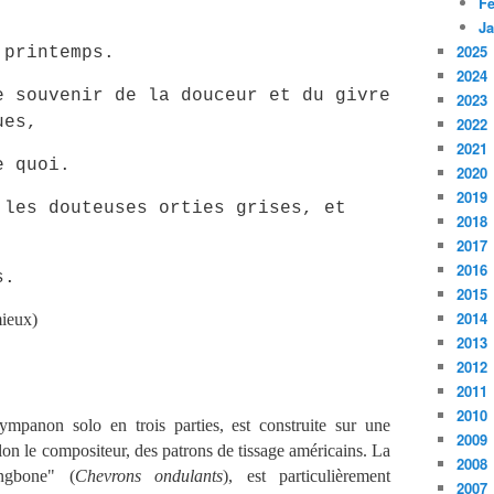
Fé
Ja
2025
 printemps.
2024
e souvenir de la douceur et du givre
2023
ues,
2022
2021
e quoi.
2020
2019
 les douteuses orties grises, et
2018
2017
2016
s.
2015
2014
mieux)
2013
2012
2011
2010
panon solo en trois parties, est construite sur une
2009
elon le compositeur, des patrons de tissage américains. La
2008
ingbone" (
Chevrons
ondulants
), est particulièrement
2007