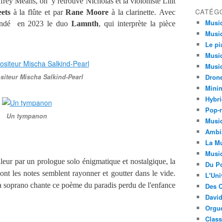
ffrey Means, on y retrouve Nicholas et la violoniste Lilit
CATÉG
ets
à la flûte et par
Rane Moore
à la clarinette. Avec
Musi
 fondé en 2023 le duo
Lamnth
, qui interprète la pièce
Musiq
Le pi
Musiq
Musiq
iteur Mischa Salkind-Pearl
Dron
Minim
Hybri
Pop-r
Un tympanon
Musiq
Ambi
La Mu
Musi
ur par un prologue solo énigmatique et nostalgique, la
Du Po
ont les notes semblent rayonner et goutter dans le vide.
L'Uni
a soprano chante ce poème du paradis perdu de l'enfance
Des C
David
Orgu
Clas