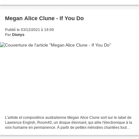
quelques réticences, balayées...
Megan Alice Clune - If You Do
Publié le 03/12/2021 à 19:00
Par
Dionys
L'artiste et compositrice australienne Megan Alice Clune sort sur le label de
Lawrence English, Room40, un disque étonnant, qui allie l'électronique à la
voix humaine en permanence. À partir de petites mélodies chantées tout
près de son micro tard le...