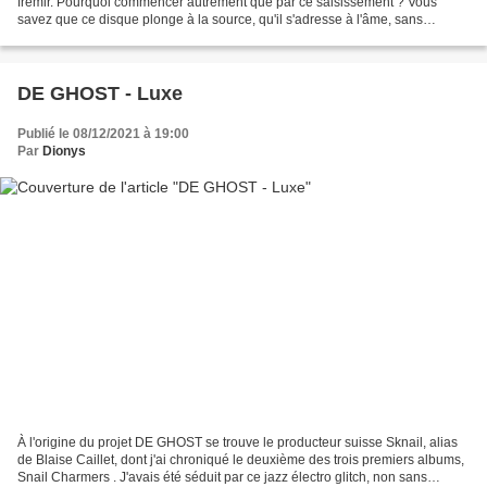
frémir. Pourquoi commencer autrement que par ce saisissement ? Vous
savez que ce disque plonge à la source, qu'il s'adresse à l'âme, sans
détour... J'avais déjà célébré un disque...
DE GHOST - Luxe
Publié le 08/12/2021 à 19:00
Par
Dionys
À l'origine du projet DE GHOST se trouve le producteur suisse Sknail, alias
de Blaise Caillet, dont j'ai chroniqué le deuxième des trois premiers albums,
Snail Charmers . J'avais été séduit par ce jazz électro glitch, non sans