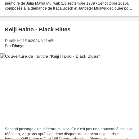
mémoire de Julia Mattia Muilwjik (13 septembre 1989 - 1er octobre 2015),
composée à la demande de Katja Bosch et Janpeter Muilwijik et jouée pour
la première fois le 10 septembre...
Keiji Haino - Black Blues
Publié le 11/10/2024 à 11:05
Par
Dionys
Second passage d'un météore musical Ce n'est pas une nouveauté, mais la
réédition, vingt ans après, de deux disques du chanteur et guitariste
japonais Keiji Haino (né en 1952) parus chez Les Disques du soleil et de