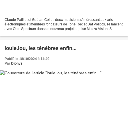
Claude Pailliot et Gaëtan Collet, deux musiciens s'intéressant aux arts
électroniques et membres fondateurs de Tone Rec et Dat Politics, se lancent
avec Ohm Spectrum dans un nouveau projet baptisé Mazza Vision. Si
l'électronique est bien présente avec...
louie.lou, les ténèbres enfin...
Publié le 18/10/2024 à 11:40
Par
Dionys