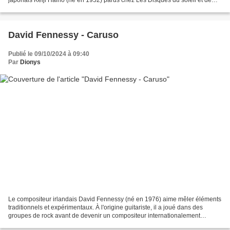
l'acier (trouverait-on encore aujourd'hui...
David Fennessy - Caruso
Publié le 09/10/2024 à 09:40
Par
Dionys
Le compositeur irlandais David Fennessy (né en 1976) aime mêler éléments
traditionnels et expérimentaux. À l'origine guitariste, il a joué dans des
groupes de rock avant de devenir un compositeur internationalement
reconnu. Pour ce disque, il utilise...