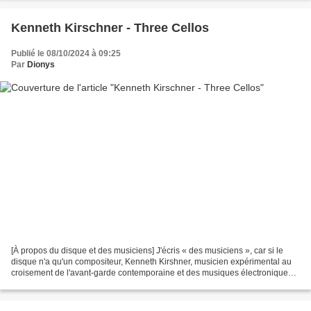
Kenneth Kirschner - Three Cellos
Publié le 08/10/2024 à 09:25
Par
Dionys
[À propos du disque et des musiciens] J'écris « des musiciens », car si le
disque n'a qu'un compositeur, Kenneth Kirshner, musicien expérimental au
croisement de l'avant-garde contemporaine et des musiques électroniques,
son histoire implique qu'il faut...