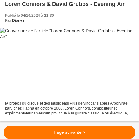
Loren Connors & David Grubbs - Evening Air
Publié le 04/10/2024 à 22:30
Par
Dionys
[À propos du disque et des musiciens] Plus de vingt ans après Arborvitae,
paru chez Häpna en octobre 2003, Loren Connors, compositeur et
expérimentateur américain prolifique à la guitare classique ou électrique, et
David Grubbs, guitariste et pianiste...
Page suivante >