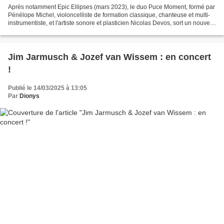
Après notamment Epic Ellipses (mars 2023), le duo Puce Moment, formé par
Pénélope Michel, violoncelliste de formation classique, chanteuse et multi-
instrumentiste, et l'artiste sonore et plasticien Nicolas Devos, sort un nouvel
album vraiment singulier,...
Jim Jarmusch & Jozef van Wissem : en concert
!
Publié le 14/03/2025 à 13:05
Par
Dionys