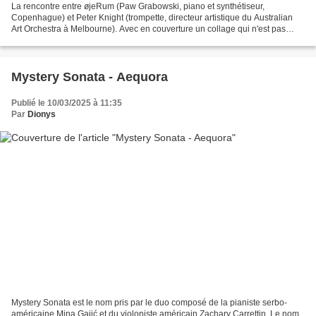
La rencontre entre øjeRum (Paw Grabowski, piano et synthétiseur,
Copenhague) et Peter Knight (trompette, directeur artistique du Australian
Art Orchestra à Melbourne). Avec en couverture un collage qui n'est pas
d'øjeRum (dommage...). Trompette brumeuse,...
Mystery Sonata - Aequora
Publié le 10/03/2025 à 11:35
Par
Dionys
Mystery Sonata est le nom pris par le duo composé de la pianiste serbo-
américaine Mina Gajić et du violoniste américain Zachary Carrettin. Le nom