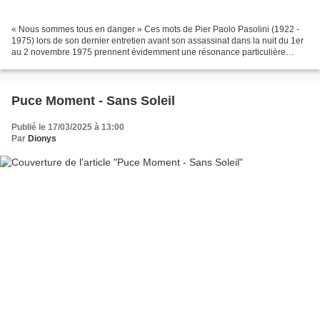
« Nous sommes tous en danger » Ces mots de Pier Paolo Pasolini (1922 -
1975) lors de son dernier entretien avant son assassinat dans la nuit du 1er
au 2 novembre 1975 prennent évidemment une résonance particulière
aujourd'hui, sur laquelle je n'épiloguerai...
Puce Moment - Sans Soleil
Publié le 17/03/2025 à 13:00
Par
Dionys