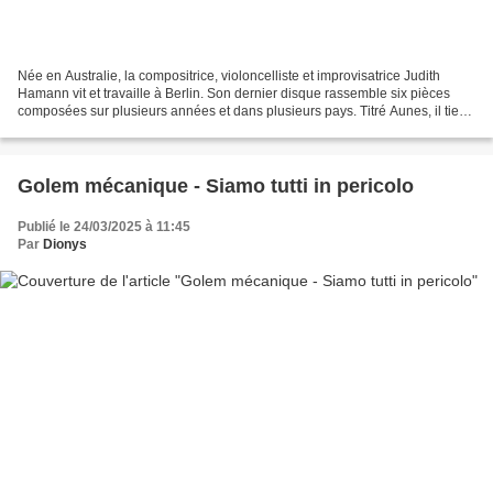
Née en Australie, la compositrice, violoncelliste et improvisatrice Judith
Hamann vit et travaille à Berlin. Son dernier disque rassemble six pièces
composées sur plusieurs années et dans plusieurs pays. Titré Aunes, il tient
son nom d'une ancienne unité...
Golem mécanique - Siamo tutti in pericolo
Publié le 24/03/2025 à 11:45
Par
Dionys