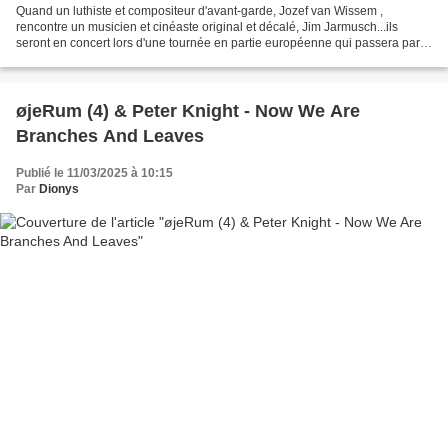
Quand un luthiste et compositeur d'avant-garde, Jozef van Wissem ,
rencontre un musicien et cinéaste original et décalé, Jim Jarmusch...ils
seront en concert lors d'une tournée en partie européenne qui passera par
Paris, à La Cigale le 7 juillet... JULY...
øjeRum (4) & Peter Knight - Now We Are
Branches And Leaves
Publié le 11/03/2025 à 10:15
Par
Dionys