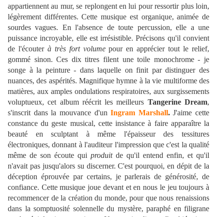
appartiennent au mur, se replongent en lui pour ressortir plus loin,
légèrement différentes. Cette musique est organique, animée de
sourdes vagues. En l'absence de toute percussion, elle a une
puissance incroyable, elle est irrésistible. Précisons qu'il convient
de l'écouter
à très fort volume
pour en apprécier tout le relief,
gommé sinon. Ces dix titres filent une toile monochrome - je
songe à la peinture - dans laquelle on finit par distinguer des
nuances, des aspérités. Magnifique hymne à la vie multiforme des
matières, aux amples ondulations respiratoires, aux surgissements
voluptueux, cet album réécrit les meilleurs
Tangerine Dream
,
s'inscrit dans la mouvance d'un
Ingram Marshall
.
J'aime cette
constance du geste musical, cette insistance à faire apparaître la
beauté en sculptant à même l'épaisseur des tessitures
électroniques, donnant à l'auditeur l'impression que c'est la qualité
même de son écoute qui
produit
de qu'il entend enfin, et qu'il
n'avait pas jusqu'alors su discerner. C'est pourquoi, en dépit de la
déception éprouvée par certains, je parlerais de générosité, de
confiance. Cette musique joue devant et en nous le jeu toujours à
recommencer de la création du monde, pour que nous renaissions
dans la somptuosité solennelle du mystère, paraphé en filigrane