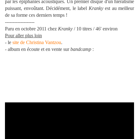
par les épiphanies acoustiques. Un premier disque
d'un hiératisme
puissant, envoûtant. Décidément, le label
Kranky
est au meilleur
de sa forme ces derniers temps !
-------------------
Paru en octobre 2011 chez
Kranky
/ 10 titres / 46' environ
Pour aller plus loin
- le
site de Christina Vantzou
.
- album en écoute et en vente sur
bandcamp
: