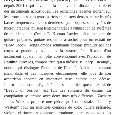
depuis 2001et qui travaille à la fois avec l'ordinateur portable et
des instruments acoustiques. Ses recherches récentes portent sur
les drones, ces sons tenus parfois en clusters denses, et sur les très
basses fréquences. Ici, ces dernières, synthétiques, sont agitées de
microvibrations, pulsent lentement grâce à l'utilisation de systèmes
de retardement et d'écho. R. Keenan Lawler utilise une sorte de
guitare préparée, guitare résonante à archet pour un extrait de
"Bow Shock", longs drones scintillants comme produits par des
corps à grande vitesse dans la stratosphère. Retour d'un
instrument apparemment plus conventionnel avec l'accordéon de
Pauline Oliveros
, compositrice qui a théorisé le "deep listening",
notion qui distingue l'entendu de l'écouté. Artiste du courant
minimaliste et des musiques électroniques, elle joue de son
accordéon accordé en intonation juste comme une déesse.
L'instrument est transfiguré, éblouissant, si bien que cet extrait de
"Beauty of Sorrow" est l'un des sommets du disque. La
compilation se termine avec deux titres très différents. Zachary
James Watkins propose une pièce quasi orchestrale, "Country
Western" pour un ensemble composé de koto, guitare préparée,
violon, clarinette, saxophone, trombone, percussion, tous les