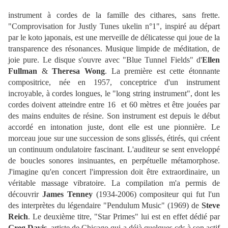
instrument à cordes de la famille des cithares, sans frette.
"Comprovisation for Justly Tunes ukelin n°1", inspiré au départ
par le koto japonais, est une merveille de délicatesse qui joue de la
transparence des résonances. Musique limpide de méditation, de
joie pure. Le disque s'ouvre avec "Blue Tunnel Fields" d'
Ellen
Fullman
&
Theresa Wong
. La première est cette étonnante
compositrice, née en 1957, conceptrice d'un instrument
incroyable, à cordes longues, le "long string instrument", dont les
cordes doivent atteindre entre 16 et 60 mètres et être jouées par
des mains enduites de résine. Son instrument est depuis le début
accordé en intonation juste, dont elle est une pionnière. Le
morceau joue sur une succession de sons glissés, étirés, qui créent
un continuum ondulatoire fascinant. L'auditeur se sent enveloppé
de boucles sonores insinuantes, en perpétuelle métamorphose.
J'imagine qu'en concert l'impression doit être extraordinaire, un
véritable massage vibratoire. La compilation m'a permis de
découvrir
James Tenney
(1934-2006) compositeur qui fut l'un
des interprètes du légendaire "Pendulum Music" (1969) de
Steve
Reich
. Le deuxième titre, "Star Primes" lui est en effet dédié par
Greg Davis
, artiste de Chicago qui a déjà quelques cds à son actif