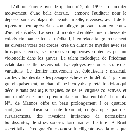
L'album s'ouvre avec le quatuor n°2, de 1999. Le premier
mouvement, d'une belle énergie, emporte l'auditeur pour le
déposer sur des plages de beauté irréelle, rêveuses, avant de le
reprendre peu après dans son allegro puissant, tout en coups
d'archet décidés. Le second montre d'emblée une richesse de
coloris étonnante : lent et méditatif, il entrelace langoureusement
les diverses voies des cordes, crée un climat de mystère avec ses
brusques silences, ses reprises somptueuses soutenues par un
violoncelle dans les graves. Le talent mélodique de Friedman
éclate dans les thèmes envoûtants, déployés avec un sens rare des
variations. Le dernier mouvement est éblouissant : pizzicati,
cordes vibrantes dans les passages échevelés du début. Et puis un
grand apaisement, un chant d'une incroyable pureté, le violon qui
décolle dans des aigus fragiles, de belles virgules collectives, et
une manière de nous reprendre dans un final endiablé. Le remix
N°1 de Matmos offre un beau prolongement à ce quatuor,
soulignant à plaisir son côté luxuriant, énigmatique, par des
surgissements, des invasions intrigantes de percussions
bondissantes, de stries sonores foisonnantes. Le titre "A Bruit
secret Mix" témoigne d'une osmose intelligente avec la musique