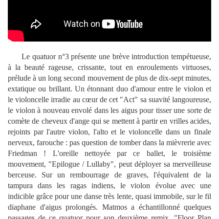
Le quatuor n°3 présente une brève introduction tempétueuse,
à la beauté rageuse, crissante, tout en enroulements virtuoses,
prélude à un long second mouvement de plus de dix-sept minutes,
extatique ou brillant. Un étonnant duo d'amour entre le violon et
le violoncelle irradie au cœur de cet "Act" sa suavité langoureuse,
le violon à nouveau envolé dans les aigus pour tisser une sorte de
comète de cheveux d'ange qui se mettent à partir en vrilles acides,
rejoints par l'autre violon, l'alto et le violoncelle dans un finale
nerveux, farouche : pas question de tomber dans la mièvrerie avec
Friedman ! L'oreille nettoyée par ce ballet, le troisième
mouvement, "Epilogue / Lullaby", peut déployer sa merveilleuse
berceuse. Sur un rembourrage de graves, l'équivalent de la
tampura dans les ragas indiens, le violon évolue avec une
indicible grâce pour une danse très lente, quasi immobile, sur le fil
diaphane d'aigus prolongés. Matmos a échantillonné quelques
passages de ce quatuor pour son deuxième remix, "Floor Plan