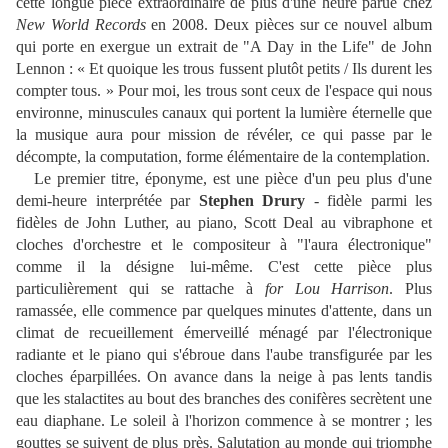
cette longue pièce extraordinaire de plus d'une heure parue chez
New World Records
en 2008. Deux pièces sur ce nouvel album
qui porte en exergue un extrait de "A Day in the Life" de John
Lennon : « Et quoique les trous fussent plutôt petits / Ils durent les
compter tous. » Pour moi, les trous sont ceux de l'espace qui nous
environne, minuscules canaux qui portent la lumière éternelle que
la musique aura pour mission de révéler, ce qui passe par le
décompte, la computation, forme élémentaire de la contemplation.
Le premier titre, éponyme, est une pièce d'un peu plus d'une
demi-heure interprétée par
Stephen Drury
- fidèle parmi les
fidèles de John Luther, au piano, Scott Deal au vibraphone et
cloches d'orchestre et le compositeur à "l'aura électronique"
comme il la désigne lui-même. C'est cette pièce plus
particulièrement qui se rattache à
for Lou Harrison
. Plus
ramassée, elle commence par quelques minutes d'attente, dans un
climat de recueillement émerveillé ménagé par l'électronique
radiante et le piano qui s'ébroue dans l'aube transfigurée par les
cloches éparpillées. On avance dans la neige à pas lents tandis
que les stalactites au bout des branches des conifères secrètent une
eau diaphane. Le soleil à l'horizon commence à se montrer ; les
gouttes se suivent de plus près. Salutation au monde qui triomphe