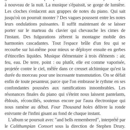
à nouveau de la nuit. La musique s'épaissit, se gorge de lumière.
Les cloches s'enlacent aux grappes de notes du piano. Qui sait
jusqu'où on pourrait monter ? Des vagues poussent entre les notes
leurs ondulations puissantes. Il suffit maintenant de se laisser
porter sur le marteau du clavier qui chevauche les cimes de
l'instant. Des fulgurations zèbrent la montagne mobile des
harmonies cascadantes. Tout l'espace brûle d'un feu qui se
recourbe sur lui-même pour mieux se déployer ensuite en gerbes
d'étincelles liquides. Musique élémentaire à trois éléments : air,
feu, eau. De terre, point : ou plutôt, elle est comme vaporisée,
projetée contre le ciel, mêlée dans ce creuset alchimique qu'est la
durée du morceau pour une incessante transmutation. On se défait
enfin de toute pesanteur, parce que l'on embrasse le rythme en ses
confondantes poussées aux ramifications innombrables. Les
résonances finales du piano qui s'éteint nous laissent pantelants,
éblouis, réconciliés, soutenus encore par l'aura électronique qui
nous ramène au début.
Four Thousand holes
délivre la ronde
enivrante de l'infini gisant au fond de chaque instant.
L'album se poursuit avec "and bells remembered", interprété par
le
Calithumpian Consort
sous la direction de Stephen Drury.