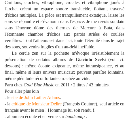
Carillons, cloches, vibraphone, crotales et vibraphone joués à
l'archet créent un espace sonore translucide, flottant, traversé
d'échos multiples. La pièce est tranquillement extatique, laisse les
sons se répandre et s'évanouir dans l'espace. Je me revois soudain
sous l'énorme dôme
des thermes de Mercure à Baïa, dans
l'étonnante chambre d'échos aux parois striées de coulées
verdâtres. Tout l'ailleurs est dans l'ici, toute l'éternité dans le trajet
des sons, souvenirs fragiles d'un au-delà ineffable.
Le cercle zen sur la pochette m'évoque irrésistiblement la
présentation de certains albums de
Giacinto Scelsi
(voir ci-
dessous) : même écoute exigeante, même intransigeance, et au
final, même si leurs univers musicaux peuvent paraître lointains,
même plénitude réconfortante arrachée au vide.
Paru chez
Cold Blue Music
en 2011 / 2 titres / 43 minutes.
Pour aller plus loin
- le
site de John Luther Adams
.
- la
critique de Monsieur Délire
(François Couture), seul article en
français avant le mien ! Hommage lui soit rendu !!
- album en écoute et en vente sur
bandcamp
: