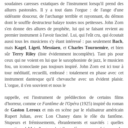
soudaines caresses extatiques de l'instrument lorsqu'il prend des
allures pastorales. Il y a tout dans l'orgue : de l'ange d'une
sidérante douceur, de l'archange terrible et rayonnant, du démon
dont le souffle destructeur balaye toutes nos petitesses. John Zorn
s'en donne des allures de prophète, lui qui se faisant revient au
premier instrument à l'avoir fasciné. Lui, qui l'eût cru, qui écoutait
aussi tous les musiciens s'y étant intéressé : pas seulement
Bach
,
mais
Kagel
,
Ligeti
,
Messiaen
, et
Charles Tournemire
, et bien
sûr
Terry Riley
(liste évidemment incomplète). Tant pis pour
ceux qui ne voient en lui que le saxophoniste de jazz, le musicien
fou, un iconoclaste pas toujours inspiré. John Zorn est ici tour à
tour méditatif, recueilli, embrasé : totalement en phase avec cet
instrument dantesque qu'il chevauche avec un évident plaisir.
L'orgue, il s'en souvient et nous le
rappelle, est l'instrument de prédilection de certains films
d'horreur, comme ce
Fantôme de l'Opéra
(1925) inspiré du roman
de
Gaston Leroux
et mis en scène par le réalisateur américain
Rupert Julian, avec Lon Chaney dans le rôle du fantôme.
Stupeurs et frémissements, ébranlements et suavités : quelles