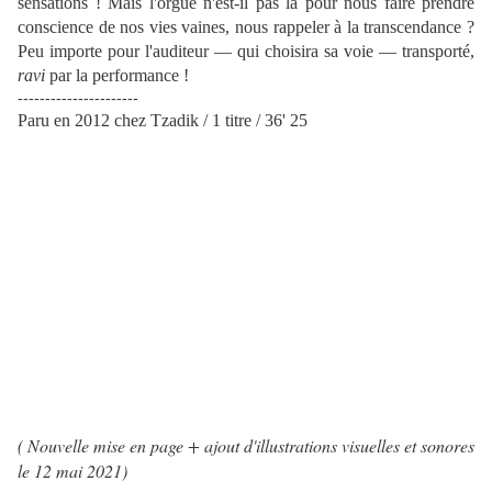
sensations ! Mais l'orgue n'est-il pas là pour nous faire prendre
conscience de nos vies vaines, nous rappeler à la transcendance ?
Peu importe pour l'auditeur — qui choisira sa voie — transporté,
ravi
par la performance !
----------------------
Paru en 2012 chez Tzadik / 1 titre / 36' 25
( Nouvelle mise en page + ajout d'illustrations visuelles et sonores
le 12 mai 2021
)