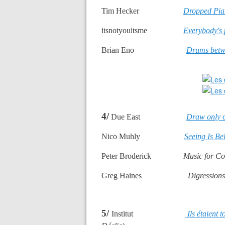
Tim Hecker
Dropped Pi
itsnotyouitsme
Everybody's 
Brian Eno
Drums betw
4/
Due East
Draw only o
Nico Muhly
Seeing Is B
Peter Broderick
Music for Co
Greg Haines
Dig
5/
Institut
Ils étaient