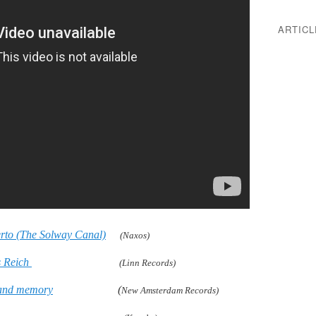
ARTIC
rto (The Solway Canal)
(Naxos)
s Reich
(Linn Records)
 and memory
(
New Amsterdam Records)