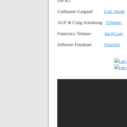
Déclic)
Guillaume Gargaud
Lost chords
AGF & Craig Armstrong
Orlando
Francesco Tristano
bachCage
Jefferson Fri
edman
Quartets
(