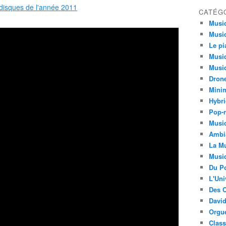
CATÉG
Musi
Musiq
Le pi
Musiq
Musiq
Dron
Minim
Hybri
Pop-r
Musiq
Ambi
La Mu
Musi
Du Po
L'Uni
Des C
David
Orgu
Clas