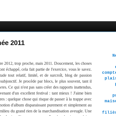
née 2011
Ne 
core 2012, trop proche, mais 2011. Doucement, les choses
ont échappé, cela fait partie de l'exercice, vous le savez.
compt
 tout relatif, limité, et de surcroît, blog de passion
plai
subjonctif. Je procède par blocs, le plus souvent, tant il
vres. Ce qui n'est pas sans créer des rapports inattendus,
uvenant d'un excellent festival : tant mieux ! J'aime bien
p
ures : quelque chose qui risque de passer à la trappe avec
mais
 notion d'album disparaissant purement et simplement au
au milieu du grand rien de la marchandisation aveugle. Une
filiè