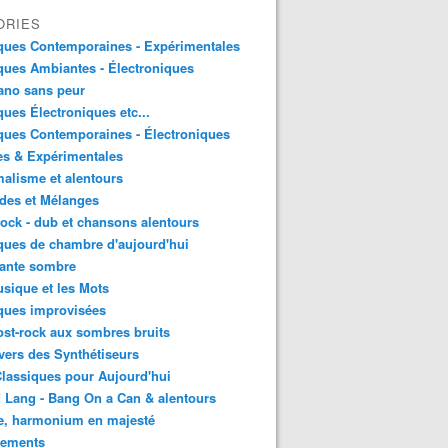
ORIES
ques Contemporaines - Expérimentales
ues Ambiantes - Électroniques
ano sans peur
ues Électroniques etc...
ues Contemporaines - Électroniques
es & Expérimentales
alisme et alentours
des et Mélanges
ock - dub et chansons alentours
ues de chambre d'aujourd'hui
ante sombre
sique et les Mots
ques improvisées
st-rock aux sombres bruits
vers des Synthétiseurs
lassiques pour Aujourd'hui
 Lang - Bang On a Can & alentours
e, harmonium en majesté
sements