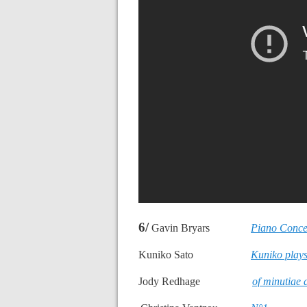
6/
Gavin Bryars
Piano Conce
Kuniko Sato
Kuniko play
Jody Redhage
of minutiae