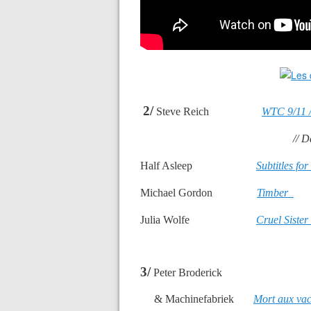
2/
Steve Reich
WTC 9/11 /
// Dance Pat
Half Asleep
Subtitles for
Michael Gordon
Timber
Julia Wolfe
Cruel Siste
3/
Peter Broderick
& Machinefabriek
Mort aux va