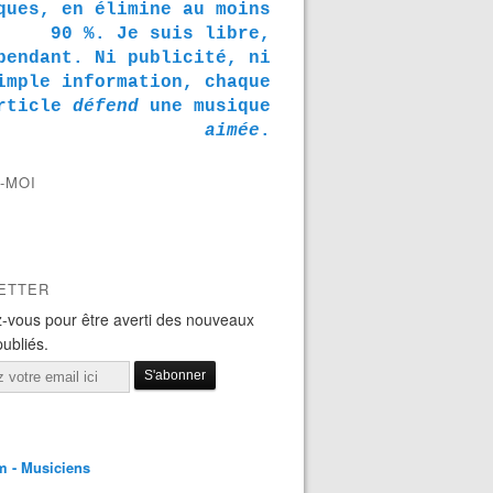
ques, en élimine au moins
90 %. Je suis libre,
pendant. Ni publicité, ni
imple information, chaque
rticle
défend
une musique
aimée
.
-MOI
ETTER
-vous pour être averti des nouveaux
publiés.
m - Musiciens