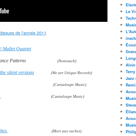
Elect
Le Vi
Techn
Musi
L'Aut
inact
Écout
/ Mallet Quartet
Gran
Long
terns
(Nonesuch)
Alvin
Terry
 the silent versions
(We are Unique Records)
Jazz 
Remi
(Cantaloupe Music)
Acous
r
(Cantaloupe Music)
Musi
Steve
Élian
Acous
Musiq
ches
(Mort aux vaches)
Phili