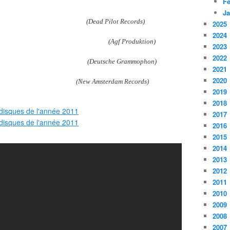
Fé
Ja
(Dead Pilot Records)
2025
2024
(Agf Produktion)
2023
2022
(Deutsche Grammophon)
2021
2020
New Amsterdam Records)
2019
2018
2017
2016
2015
2014
2013
2012
2011
2010
2009
2008
2007