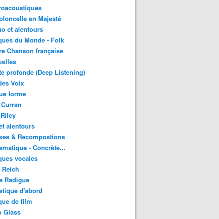
roacoustiques
oloncelle en Majesté
o et alentours
ques du Monde - Folk
re Chanson française
uelles
e profonde (Deep Listening)
des Voix
ue forme
 Curran
 Riley
et alentours
xes & Recompostions
matique - Concrète...
ques vocales
 Reich
e Radigue
tique d'abord
ue de film
p Glass