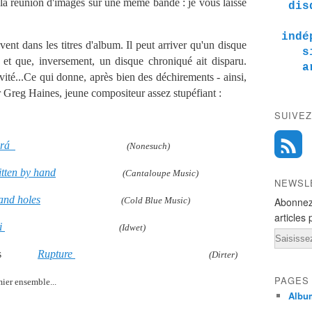
de la réunion d'images sur une même bande : je vous laisse
dis
indé
ent dans les titres d'album. Il peut arriver qu'un disque
s
, et que, inversement, un disque chroniqué ait disparu.
a
vité...Ce qui donne, après bien des déchirements - ainsi,
er Greg Haines, jeune compositeur assez stupéfiant :
SUIVEZ
brá
(Nonesuch)
itten by hand
(Cantaloupe Music)
NEWSL
and holes
(Cold Blue Music)
Abonnez
articles 
i
(Idwet)
Email
owers
Rupture
(Dirter)
PAGES
emier ensemble...
Albu