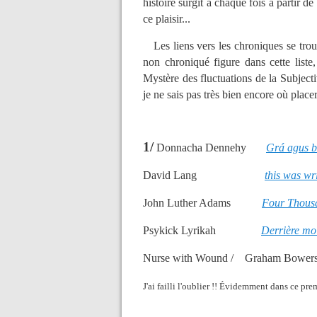
histoire surgit à chaque fois à partir 
ce plaisir...
Les liens vers les chroniques se trouv
non chroniqué figure dans cette liste
Mystère des fluctuations de la Subjecti
je ne sais pas très bien encore où plac
1/
Donnacha Dennehy
Grá agus 
David Lang
this was wr
John Luther Adams
Four Thous
Psykick Lyrikah
Derrière mo
Nurse with Wound /
Graham B
J'ai failli l'oublier !! Évidemment dans ce pr