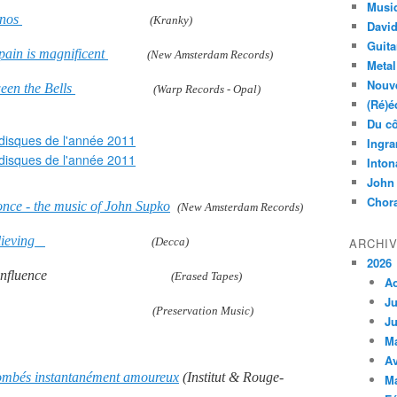
Musi
anos
(Kranky)
Davi
Guita
pain is magnificent
(New Amsterdam Records)
Metal
Nouve
een the Bells
(Warp Records - Opal)
(Ré)é
Du cô
Ingra
Inton
John
Chora
nce - the music of John Supko
(New Amsterdam Records)
elieving
(Decca)
ARCHI
2026
nfluence
(Erased Tapes)
A
Ju
ressions
(Preservation Music)
Ju
M
Av
 tombés instantanément amoureux
(Institut & Rouge-
M