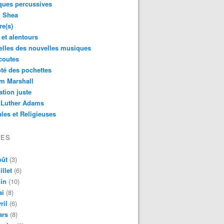
ques percussives
d Shea
re(s)
 et alentours
lles des nouvelles musiques
coutes
té des pochettes
m Marshall
ation juste
 Luther Adams
les et Religieuses
VES
oût
(3)
illet
(6)
in
(10)
ai
(8)
ril
(6)
ars
(8)