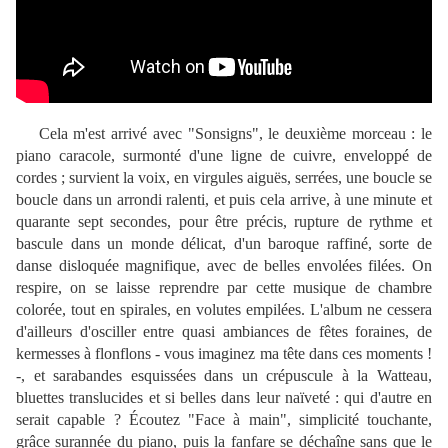
Cela m'est arrivé avec "Sonsigns", le deuxième morceau : le
piano caracole, surmonté d'une ligne de cuivre, enveloppé de
cordes ; survient la voix, en virgules aiguës, serrées, une boucle se
boucle dans un arrondi ralenti, et puis cela arrive, à une minute et
quarante sept secondes, pour être précis, rupture de rythme et
bascule dans un monde délicat, d'un baroque raffiné, sorte de
danse disloquée magnifique, avec de belles envolées filées. On
respire, on se laisse reprendre par cette musique de chambre
colorée, tout en spirales, en volutes empilées. L'album ne cessera
d'ailleurs d'osciller entre quasi ambiances de fêtes foraines, de
kermesses à flonflons - vous imaginez ma tête dans ces moments !
-, et sarabandes esquissées dans un crépuscule à la Watteau,
bluettes translucides et si belles dans leur naïveté : qui d'autre en
serait capable ? Écoutez "Face à main", simplicité touchante,
grâce surannée du piano, puis la fanfare se déchaîne sans que le