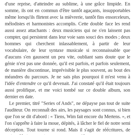
d'une reprise, d'atteindre au sublime, à une grâce limpide. En
somme, ils ont en commun d'être tantôt agaçants, insupportables
même lorsqu'ils flirtent avec la mièvrerie, tantôt fins ensorceleurs,
mélodistes et harmonistes accomplis. Cette double face les rend
aussi assez attachants : deux musiciens qui ne s'en laissent pas
compter, qui persistent dans leur voie sans souci des modes ; deux
hommes qui cherchent inlassablement, à partir de leur
vocabulaire, de leur syntaxe musicale si reconnaissable que
d'aucuns s'en gaussent un peu vite, oubliant sans doute que le
génie n'est pas une donnée, qu'il est parfois, et parfois seulement,
de manière discontinue, imprévisible le plus souvent, au bout des
méandres du parcours. Je ne sais plus pourquoi il m'est venu à
l'idée d'
entendre
ce qu'il devenait. J'ai constaté qu'il était toujours
aussi prolifique, et me voici tombé sur ce double album, son
dernier en date.
Le premier, titré "Series of Ands", ne dépayse pas tout de suite
l'auditeur. On reconnaît des airs, les paysages sont connus, si bien
que l'on se dit d'abord : « Tiens, Wim fait encore du Mertens. », et
l'on s'apprête à faire la moue, dépités, à lâcher le fiel de notre semi
déception. Tout tourne si rond. Mais il s'agit de réécritures, de