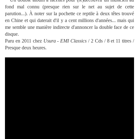
fond mal connu (presque rien sur le net au sujet de cette
parution...). À noter sur la pochette ce reptile à deux têtes trouvé
en Chine et qui daterait d'il y a cent millions d'années... mais qui
me semble une manière indirecte d'annoncer la double face de ce
disque.
Paru en 2011 chez
Usura - EMI Classics
/ 2 Cds / 8 et 11 titres /
Presque deux heures.