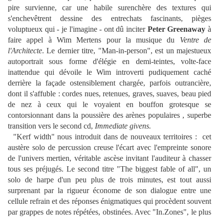
pire survienne, car une habile surenchère des textures qui
s'enchevêtrent dessine des entrechats fascinants, pièges
voluptueux qui - je l'imagine - ont dû inciter
Peter Greenaway
à
faire appel à Wim Mertens pour la musique du
Ventre de
l'Architecte
. Le dernier titre, "Man-in-person", est un majestueux
autoportrait sous forme d'élégie en demi-teintes, volte-face
inattendue qui dévoile le Wim introverti pudiquement caché
derrière la façade ostensiblement chargée, parfois outrancière,
dont il s'affuble : cordes nues, retenues, graves, suaves, beau pied
de nez à ceux qui le voyaient en bouffon grotesque se
contorsionnant dans la poussière des arènes populaires , superbe
transition vers le second cd,
Immediate givens.
"Kerf width" nous introduit dans de nouveaux territoires : cet
austère solo de percussion creuse l'écart avec l'empreinte sonore
de l'univers mertien, véritable ascèse invitant l'auditeur à chasser
tous ses préjugés. Le second titre "The biggest fable of all", un
solo de harpe d'un peu plus de trois minutes,
est tout aussi
surprenant par la rigueur économe de son dialogue entre une
cellule refrain et des réponses énigmatiques qui procèdent souvent
par grappes de notes répétées, obstinées. Avec "In.Zones", le plus