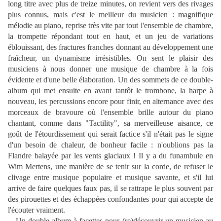
long titre avec plus de treize minutes, on revient vers des rivages
plus connus, mais c'est le meilleur du musicien : magnifique
mélodie au piano, reprise très vite par tout l'ensemble de chambre,
la trompette répondant tout en haut, et un jeu de variations
éblouissant, des fractures franches donnant au développement une
fraîcheur, un dynamisme irrésistibles. On sent le plaisir des
musiciens à nous donner une musique de chambre à la fois
évidente et d'une belle élaboration. Un des sommets de ce double-
album qui met ensuite en avant tantôt le trombone, la harpe à
nouveau, les percussions encore pour finir, en alternance avec des
morceaux de bravoure où l'ensemble brille autour du piano
chantant, comme dans "Tactility", sa merveilleuse aisance, ce
goût de l'étourdissement qui serait factice s'il n'était pas le signe
d'un besoin de chaleur, de bonheur facile : n'oublions pas la
Flandre balayée par les vents glaciaux ! Il y a du funambule en
Wim Mertens, une manière de se tenir sur la corde, de refuser le
clivage entre musique populaire et musique savante, et s'il lui
arrive de faire quelques faux pas, il se rattrape le plus souvent par
des pirouettes et des échappées confondantes pour qui accepte de
l'écouter vraiment.
Un double album à facettes pour (re)découvrir un musicien au