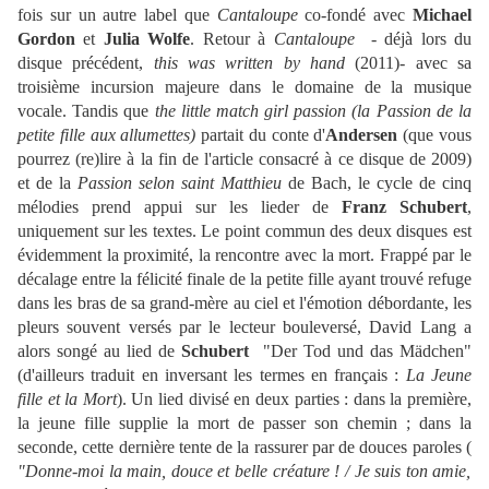
fois sur un autre label que
Cantaloupe
co-fondé avec
Michael
Gordon
et
Julia Wolfe
. Retour à
Cantaloupe
- déjà lors du
disque précédent,
this was written by hand
(2011)- avec sa
troisième incursion majeure dans le domaine de la musique
vocale. Tandis que
the little match girl passion
(la Passion de la
petite fille aux allumettes)
partait du conte d'
Andersen
(que vous
pourrez (re)lire à la fin de l'article consacré à ce disque de 2009)
et de la
Passion selon saint Matthieu
de Bach, le cycle de cinq
mélodies prend appui sur les lieder de
Franz Schubert
,
uniquement sur les textes. Le point commun des deux disques est
évidemment la proximité, la rencontre avec la mort. Frappé par le
décalage entre la félicité finale de la petite fille ayant trouvé refuge
dans les bras de sa grand-mère au ciel et l'émotion débordante, les
pleurs souvent versés par le lecteur bouleversé, David Lang a
alors songé au lied de
Schubert
"Der Tod und das Mädchen"
(d'ailleurs traduit en inversant les termes en français :
La Jeune
fille et la Mort
). Un lied divisé en deux parties : dans la première,
la jeune fille supplie la mort de passer son chemin ; dans la
seconde, cette dernière tente de la rassurer par de douces paroles (
"Donne-moi la main, douce et belle créature ! / Je suis ton amie,