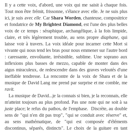
Il y a cette voix, d'abord, une voix qui me saisit à chaque fois.
Tout mon être frémit, frissonne, s'élance avec elle. Je ne suis plus
ici, je suis avec
elle
Car
Shara Worden
, chanteuse, compositrice
.
et fondatrice de
My Brightest Diamond
, est l'une des plus belles
voix de ce temps : séraphique, archangélique, à la fois limpide,
claire, et très légèrement trouble, au sens propre
diaphane
, qui
laisse voir à travers. La voix idéale pour incarner cette Mort si
vivante qui nous tend les bras pour nous emmener sur l'autre bord
: caressante, envoûtante, irrésistible, sublime. Une soprano aux
inflexions plus basses de mezzo, capable de monter dans des
aigus miraculeux, de redescendre dans des graves veloutés d'une
ineffable tendresse. La rencontre de la voix de Shara
et de
la
musique de David Lang me prend par surprise et me comble, me
ravit.
La musique de David...je la connais si bien, je la reconnais, elle
m'atteint toujours au plus profond. Pas une note qui ne soit à sa
juste
place; le refus du pathos, de l'emphase. Discrète, au double
sens de "qui n'en dit pas trop", "qui se conduit avec réserve" et,
au sens mathématique, de "qui est composée d'éléments
discontinus, séparés, distincts". Le choix de la guitare en tant