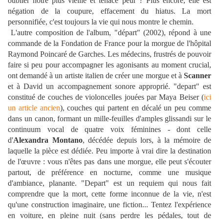
oublier notre plus vieille et tenace peur ? Plus encore, elle est
négation de la coupure, effacement du hiatus. La mort
personnifiée, c'est toujours la vie qui nous montre le chemin.
L'autre composition de l'album, "départ" (2002), répond à une
commande de la Fondation de France pour la morgue de l'hôpital
Raymond Poincaré de Garches. Les médecins, frustrés de pouvoir
faire si peu pour accompagner les agonisants au moment crucial,
ont demandé à un artiste italien de créer une morgue et à
Scanner
et à David un accompagnement sonore approprié. "depart" est
constitué de couches de violoncelles jouées par Maya Beiser (
ici
un article ancien
), couches qui partent en décalé un peu comme
dans un canon, formant un mille-feuilles d'amples glissandi sur le
continuum vocal de quatre voix féminines - dont celle
d'
Alexandra Montano
, décédée depuis lors, à la mémoire de
laquelle la pièce est dédiée. Peu importe à vrai dire la destination
de l'œuvre : vous n'êtes pas dans une morgue, elle peut s'écouter
partout, de préférence en nocturne, comme une musique
d'ambiance, planante.
"Depart" est un requiem qui nous fait
comprendre que la mort, cette forme inconnue de la vie,
n'est
qu'une construction imaginaire, une fiction... Tentez l'expérience
en voiture, en pleine nuit (sans perdre les pédales, tout de