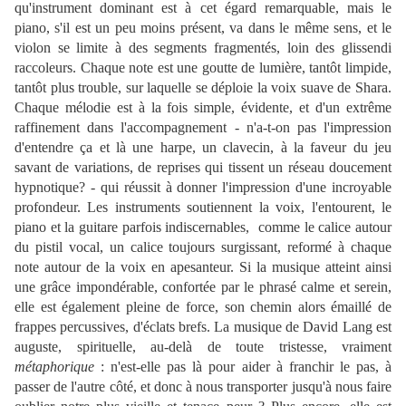
qu'instrument dominant est à cet égard remarquable, mais le
piano, s'il est un peu moins présent, va dans le même sens, et le
violon se limite à des segments fragmentés, loin des glissendi
raccoleurs. Chaque note est une goutte de lumière, tantôt limpide,
tantôt plus trouble, sur laquelle se déploie la voix suave de Shara.
Chaque mélodie est à la fois simple, évidente, et d'un extrême
raffinement dans l'accompagnement - n'a-t-on pas l'impression
d'entendre ça et là une harpe, un clavecin, à la faveur du jeu
savant de variations, de reprises qui tissent un réseau doucement
hypnotique? -
qui réussit à donner l'impression d'une incroyable
profondeur. Les instruments soutiennent la voix, l'entourent, le
piano et la guitare parfois indiscernables, comme le calice autour
du pistil vocal, un calice toujours surgissant, reformé à chaque
note autour de la voix en apesanteur. Si la musique atteint ainsi
une grâce impondérable, confortée par le phrasé calme et serein,
elle est également pleine de force, son chemin alors émaillé de
frappes percussives, d'éclats brefs. La musique de David Lang est
auguste, spirituelle, au-delà de toute tristesse, vraiment
métaphorique
: n'est-elle pas là pour aider à franchir le pas, à
passer de l'autre côté, et donc à nous transporter jusqu'à nous faire