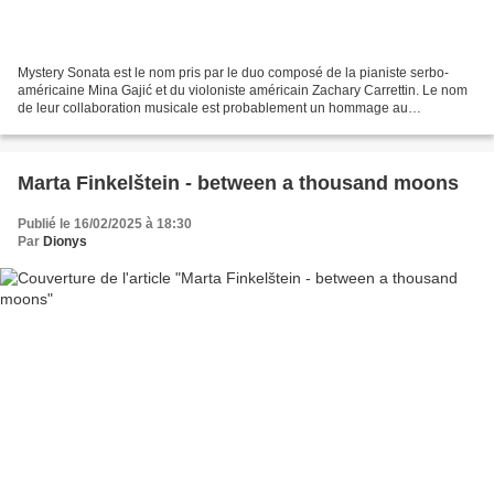
Mystery Sonata est le nom pris par le duo composé de la pianiste serbo-
américaine Mina Gajić et du violoniste américain Zachary Carrettin. Le nom
de leur collaboration musicale est probablement un hommage au
compositeur austro-tchèque Heinrich Ignaz Franz...
Marta Finkelštein - between a thousand moons
Publié le 16/02/2025 à 18:30
Par
Dionys