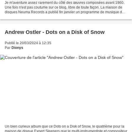
Je m'aventure assez rarement du côté des œuvres composées avant 1960.
Une fois n'est pas coutume sur ce blog, libre de toute façon. La maison de
disques Neuma Records a publié fin janvier un programme de musique de
chambre que j'ai plaisir à vous présenter....
Andrew Ostler - Dots on a Disk of Snow
Publié le 20/03/2024 à 12:35
Par
Dionys
Un bien curieux album que ce Dots on a Disk of Snow, le quatrième pour la
maison de disque Expert Sleepers que le multi-instrumentiste et compositeur