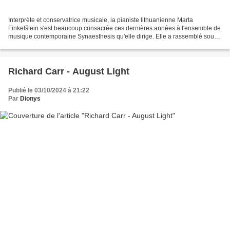
Interprète et conservatrice musicale, ia pianiste lithuanienne Marta
Finkelštein s'est beaucoup consacrée ces dernières années à l'ensemble de
musique contemporaine Synaesthesis qu'elle dirige. Elle a rassemblé sous
le titre between a thousand moons un...
Richard Carr - August Light
Publié le 03/10/2024 à 21:22
Par
Dionys