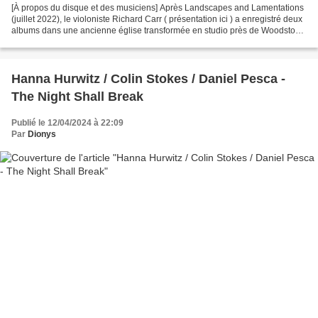
[À propos du disque et des musiciens] Après Landscapes and Lamentations
(juillet 2022), le violoniste Richard Carr ( présentation ici ) a enregistré deux
albums dans une ancienne église transformée en studio près de Woodstock,
August Dreams et celui-ci,...
Hanna Hurwitz / Colin Stokes / Daniel Pesca -
The Night Shall Break
Publié le 12/04/2024 à 22:09
Par
Dionys