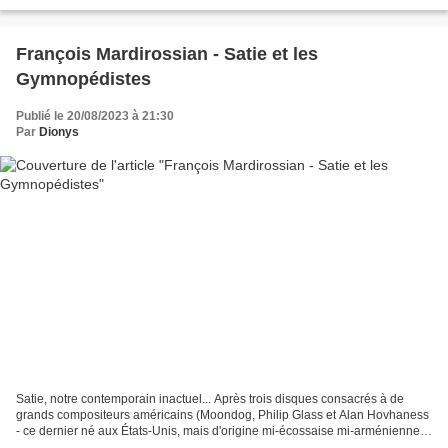
de Sylvain Chauveau, était reparu...
François Mardirossian - Satie et les
Gymnopédistes
Publié le 20/08/2023 à 21:30
Par
Dionys
Satie, notre contemporain inactuel... Après trois disques consacrés à de
grands compositeurs américains (Moondog, Philip Glass et Alan Hovhaness
- ce dernier né aux États-Unis, mais d'origine mi-écossaise mi-arménienne)
et un autre, Pianisphere volume...