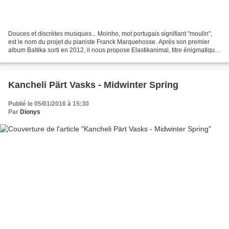
Douces et discrètes musiques... Moinho, mot portugais signifiant "moulin",
est le nom du projet du pianiste Franck Marquehosse. Après son premier
album Baltika sorti en 2012, il nous propose Elastikanimal, titre énigmatique
a priori, qui renvoie, nous...
Kancheli Pärt Vasks - Midwinter Spring
Publié le 05/01/2016 à 15:30
Par
Dionys