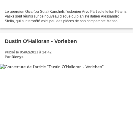
Le géorgien Giya (ou Guia) Kancheli, l'estonien Arvo Pärt et le letton Pēteris
Vasks sont réunis sur ce nouveau disque du pianiste italien Alessandro
Stella, qui a interprété voici peu des pièces de son compatriote Matteo
Sommacal pour l'album The Chain...
Dustin O'Halloran - Vorleben
Publié le 05/02/2013 à 14:42
Par
Dionys