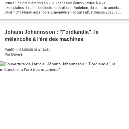
Publié une première fois en 2010 dans une édition limitée à 450
exemplaires du label berlinois sonic pieces, Vorleben, du pianiste américain
Dustin O'Halloran est encore disponible en cd sur FatCat depuis 2011, qu'on
se le dise. J'avais apprécié Lumiere...
Jóhann Jóhannsson : "Fordlandia", la
mélancolie à l'ère des machines
Publié le 04/09/2010 à 16:41
Par
Dionys