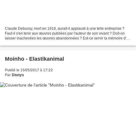
Claude Debussy, mort en 1918, aurait-il applaudi à une telle entreprise ?
Faut-il s'en tenir aux œuvres publiées par l'auteur de son vivant ? Doit-on
laisser inachevées les œuvres abandonnées ? Est-ce servir la mémoire d'un
artiste que d'exhumer des premières...
Moinho - Elastikanimal
Publié le 15/05/2017 à 17:22
Par
Dionys