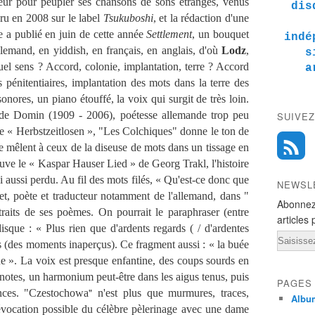
teur pour peupler ses chansons de sons étranges, venus
dis
aru en 2008 sur le label
Tsukuboshi
, et la rédaction d'une
le a publié en juin de cette année
Settlement
, un bouquet
indé
lemand, en yiddish, en français, en anglais, d'où
Lodz
,
s
uel sens ? Accord, colonie, implantation, terre ? Accord
a
s pénitentiaires, implantation des mots dans la terre des
nores, un piano étouffé, la voix qui surgit de très loin.
lde Domin (1909 - 2006), poétesse allemande trop peu
SUIVEZ
tre « Herbstzeitlosen », "Les Colchiques" donne le ton de
se mêlent à ceux de la diseuse de mots dans un tissage en
ouve le « Kaspar Hauser Lied » de Georg Trakl, l'histoire
i aussi perdu. Au fil des mots filés, « Qu'est-ce donc que
NEWSL
et, poète et traducteur notamment de l'allemand, dans "
Abonnez
raits de ses poèmes. On pourrait le paraphraser (entre
articles 
disque : « Plus rien que d'ardents regards ( / d'ardentes
Email
rs (des moments inaperçus). Ce fragment aussi : « la buée
tue ». La voix est presque enfantine, des coups sourds en
s notes, un harmonium peut-être dans les aigus tenus, puis
PAGES
"
ances. "Czestochowa
n'est plus que murmures, traces,
Albu
 évocation possible du célèbre pèlerinage avec une dame