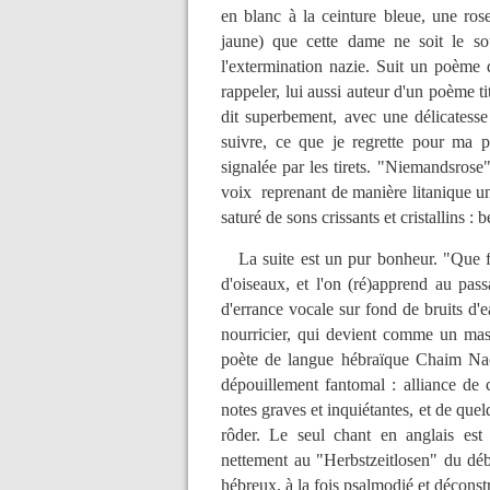
en blanc à la ceinture bleue, une ros
jaune) que cette dame ne soit le so
l'extermination nazie. Suit un poème d
rappeler, lui aussi auteur d'un poème ti
dit superbement, avec une délicatesse 
suivre, ce que je regrette pour ma p
signalée par les tirets. "Niemandsrose"
voix reprenant de manière litanique u
saturé de sons crissants et cristallins
La suite est un pur bonheur. "Que fai
d'oiseaux, et l'on (ré)apprend au pa
d'errance vocale sur fond de bruits d'e
nourricier, qui devient comme un mass
poète de langue hébraïque Chaim Nac
dépouillement fantomal : alliance de 
notes graves et inquiétantes, et de quel
rôder. Le seul chant en anglais es
nettement au "Herbstzeitlosen" du dé
hébreux, à la fois psalmodié et déconst