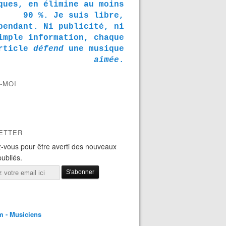
ques, en élimine au moins
90 %. Je suis libre,
pendant. Ni publicité, ni
imple information, chaque
rticle
défend
une musique
aimée
.
-MOI
ETTER
-vous pour être averti des nouveaux
publiés.
m - Musiciens