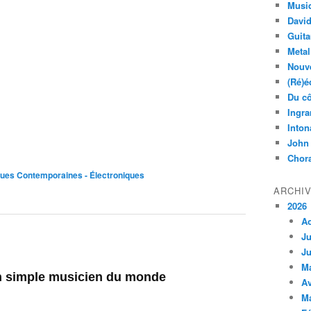
Musi
Davi
Guita
Metal
Nouve
(Ré)é
Du cô
Ingra
Inton
John
Chora
ues Contemporaines - Électroniques
ARCHI
2026
A
Ju
Ju
M
un simple musicien du monde
Av
M