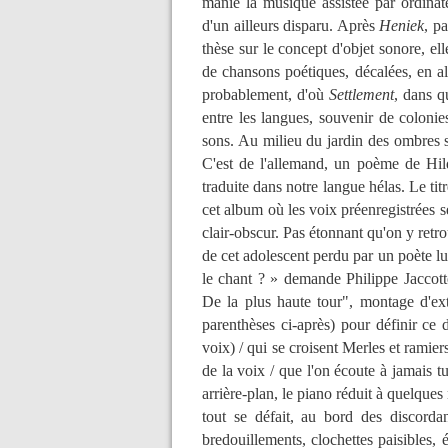
manie la musique assistée par ordina
d'un ailleurs disparu. Après
Heniek
, p
thèse sur le concept d'objet sonore, el
de chansons poétiques, décalées, en al
probablement, d'où
Settlement
, dans q
entre les langues, souvenir de colonie
sons. Au milieu du jardin des ombres so
C'est de l'allemand, un poème de Hi
traduite dans notre langue hélas. Le ti
cet album où les voix préenregistrées 
clair-obscur. Pas étonnant qu'on y retr
de cet adolescent perdu par un poète lu
le chant ? » demande Philippe Jaccott
De la plus haute tour", montage d'ext
parenthèses ci-après) pour définir ce 
voix) / qui se croisent Merles et ramie
de la voix / que l'on écoute à jamais 
arrière-plan, le piano réduit à quelque
tout se défait, au bord des discord
bredouillements, clochettes paisibles,