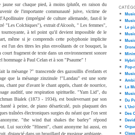
e jaune sur chaque pied, à moins (plutôt, en raison du
CATÉG
uvenir de l'importante communauté juive, victime de
Musi
'Apollinaire (imprégné de culture allemande, faut-il le
Musiq
tré "Les Colchiques"), extrait d'
Alcools
, " Les femmes",
Le pi
tournoyante, à tel point qu'il devient impossible de le
Musiq
art, même si je comprends cette polyphonie implicite
Musiq
 est l'un des titres les plus envoûtants de ce bouquet, la
Dron
n court fragment de texte dans un environnement sonore
Minim
 : bel hommage à Paul Celan et à son "Psaume" !
Hybri
Pop-r
t la mésange ?" transcende des gazouillis d'enfants et
Musiq
ssage que la mésange zinzinule !"Landau" est une sorte
Ambi
au, chant pur d'avant le chant appris, chant de nourrice,
La Mu
age auditif, une respiration spirituelle. "Yam Lid", du
Musi
hman Bialek (1873 - 1934), est bouleversant par son
Du Po
chanté à peine, de piano désarticulé, puis plaquant des
L'Uni
ques traînées électroniques surgies du néant que l'on sent
Des C
David
t anonyme. "the wind that shakes the barley" répond
Orgu
but. Lui succède "Hineni", chant anonyme lui aussi, en
Clas
ruit, distancié dans un brouillard de musique ambiante.