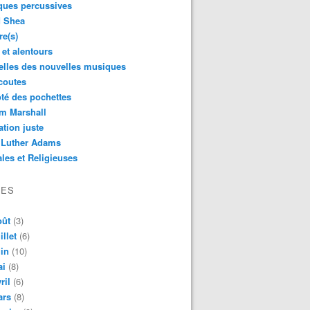
ques percussives
d Shea
re(s)
 et alentours
lles des nouvelles musiques
coutes
té des pochettes
m Marshall
ation juste
 Luther Adams
les et Religieuses
VES
oût
(3)
illet
(6)
in
(10)
ai
(8)
ril
(6)
ars
(8)