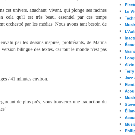
Elect
 cet univers, attachant, vivant, qui plonge ses racines
Le Vi
en cela qu'il est très beau, essentiel par ces temps
Techn
nt orchestré par les médias. Nous avons tant besoin de
Musi
L'Aut
inact
nvahi par les dessins inspirés, proliférants, de Marina
Écout
a version bilingue des textes, car tout le monde n'est pas
Gran
Long
Alvin
Terry
Jazz 
ages / 41 minutes environ.
Remi
Acous
Musi
egardant de plus près, vous trouverez une traduction du
Steve
ues"
Élian
Acous
Musiq
Phili