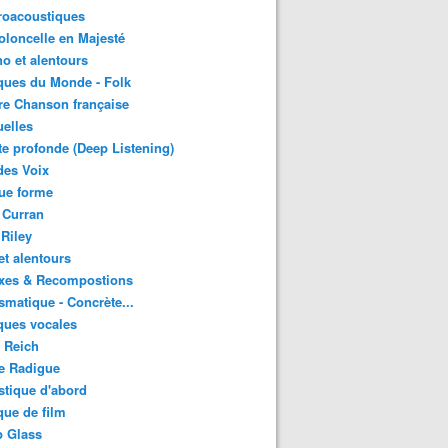
roacoustiques
oloncelle en Majesté
o et alentours
ques du Monde - Folk
re Chanson française
uelles
e profonde (Deep Listening)
des Voix
ue forme
 Curran
 Riley
et alentours
xes & Recompostions
matique - Concrète...
ques vocales
 Reich
e Radigue
tique d'abord
ue de film
p Glass