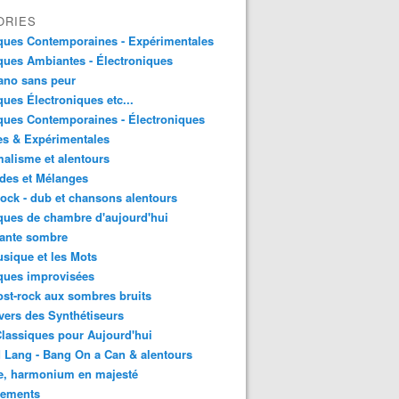
ORIES
ques Contemporaines - Expérimentales
ues Ambiantes - Électroniques
ano sans peur
ues Électroniques etc...
ues Contemporaines - Électroniques
es & Expérimentales
alisme et alentours
des et Mélanges
ock - dub et chansons alentours
ues de chambre d'aujourd'hui
ante sombre
sique et les Mots
ques improvisées
st-rock aux sombres bruits
vers des Synthétiseurs
lassiques pour Aujourd'hui
 Lang - Bang On a Can & alentours
e, harmonium en majesté
sements