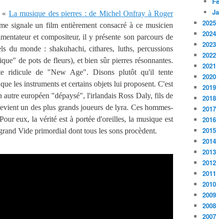
Fé
Ja
é «
La musique des pierres : de Michel Onfray à Roger
2025
me signale un film entièrement consacré à ce musicien
2024
mentateur et compositeur, il y présente son parcours de
2023
els du monde : shakuhachi, cithares, luths, percussions
2022
ique" de pots de fleurs), et bien sûr pierres résonnantes.
2021
tte ridicule de "New Age". Disons plutôt qu'il tente
2020
que les instruments et certains objets lui proposent. C'est
2019
n autre européen "dépaysé", l'irlandais Ross Daly, fils de
2018
l devient un des plus grands joueurs de lyra. Ces hommes-
2017
Pour eux, la vérité est à portée d'oreilles, la musique est
2016
2015
grand Vide primordial dont tous les sons procèdent.
2014
2013
2012
2011
2010
2009
2008
2007