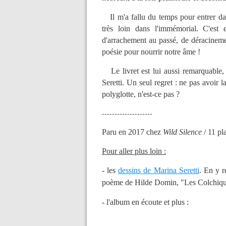
Il m'a fallu du temps pour entrer dans
très loin dans l'immémorial. C'est 
d'arrachement au passé, de déracineme
poésie pour nourrir notre âme !
Le livret est lui aussi remarquable, e
Seretti. Un seul regret : ne pas avoir l
polyglotte, n'est-ce pas ?
--------------------
Paru en 2017 chez
Wild Silence
/ 11 pl
Pour aller plus loin :
- les
dessins de Marina Seretti
. En y r
poème de Hilde Domin, "Les Colchiq
- l'album en écoute et plus :