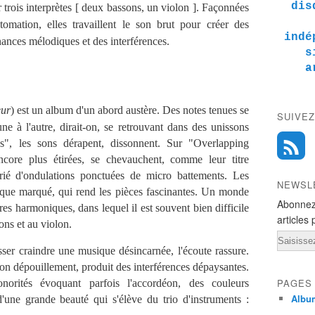
dis
 trois interprètes [ deux bassons, un violon ]. Façonnées
tomation, elles travaillent le son brut pour créer des
indé
onances mélodiques et des interférences.
s
a
eur
) est un album d'un abord austère. Des notes tenues se
SUIVEZ
'une à l'autre, dirait-on, se retrouvant dans des unissons
s", les sons dérapent, dissonnent. Sur "Overlapping
core plus étirées, se chevauchent, comme leur titre
strié d'ondulations ponctuées de micro battements. Les
NEWSL
ique marqué, qui rend les pièces fascinantes. Un monde
Abonnez
es harmoniques, dans lequel il est souvent bien difficile
articles 
ons et au violon.
Email
ser craindre une musique désincarnée, l'écoute rassure.
son dépouillement, produit des interférences dépaysantes.
PAGES
orités évoquant parfois l'accordéon, des couleurs
Albu
'une grande beauté qui s'élève du trio d'instruments :