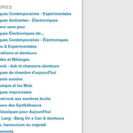
ORIES
ques Contemporaines - Expérimentales
ues Ambiantes - Électroniques
ano sans peur
ues Électroniques etc...
ues Contemporaines - Électroniques
es & Expérimentales
alisme et alentours
des et Mélanges
ock - dub et chansons alentours
ues de chambre d'aujourd'hui
ante sombre
sique et les Mots
ques improvisées
st-rock aux sombres bruits
vers des Synthétiseurs
lassiques pour Aujourd'hui
 Lang - Bang On a Can & alentours
e, harmonium en majesté
sements