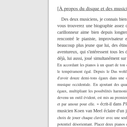
[
À propos du disque et des music
Des deux musiciens, je connais bien 
vous trouverez une biographie asse
carillonneur aime bien depuis longte
rencontré le pianiste, improvisateur
beaucoup plus jeune que lui, des étinc
aventureux, qui s'intéressent tous les
déjà, lui aussi, joué simultanément sur
En accordant les pianos à un quart de ton d'
le tempérament égal. Depuis le Das wohl
d'avoir douze demi-tons égaux dans une 
musique occidentale. En ajoutant des quar
égaux, multipliant les possibilités harmon
devenu un outil évident, est mis au premier 
et par amour pour elle.
» écrit-il dans
Pl
musicien Koen van Meel éclaire d'un j
choix de jouer chaque clavier avec une seul
potentiel désorientant. Placer deux pianos 