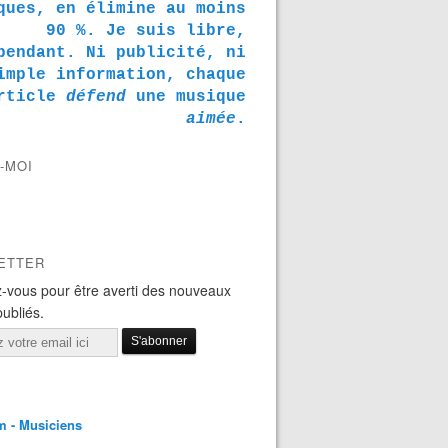
ques, en élimine au moins
90 %. Je suis libre,
pendant. Ni publicité, ni
imple information, chaque
rticle
défend
une musique
aimée
.
-MOI
ETTER
-vous pour être averti des nouveaux
publiés.
m - Musiciens