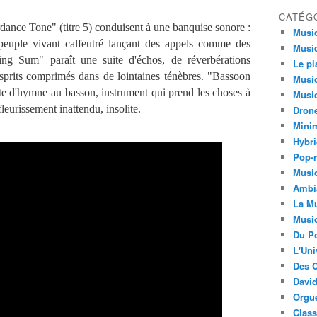
CATÉG
ance Tone" (titre 5) conduisent à une banquise sonore :
Musi
 peuple vivant calfeutré lançant des appels comme des
Musiq
ning Sum" paraît une suite d'échos, de réverbérations
Le pi
sprits comprimés dans de lointaines ténèbres. "Bassoon
Musiq
te d'hymne au basson, instrument qui prend les choses à
Musiq
leurissement inattendu, insolite.
Dron
Minim
Hybri
Pop-r
Musiq
Ambi
La Mu
Musi
Du Po
L'Uni
Des C
David
Orgu
Clas