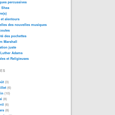
ques percussives
d Shea
re(s)
 et alentours
lles des nouvelles musiques
coutes
té des pochettes
m Marshall
ation juste
 Luther Adams
les et Religieuses
VES
oût
(3)
illet
(6)
in
(10)
ai
(8)
ril
(6)
ars
(8)