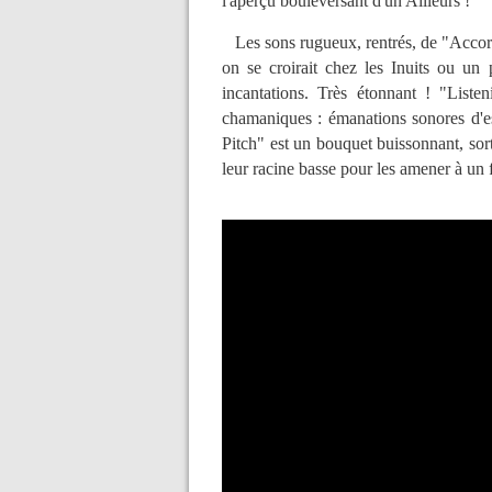
l'aperçu bouleversant d'un Ailleurs !
Les sons rugueux, rentrés, de "Accord
on se croirait chez les Inuits ou un
incantations. Très étonnant ! "Liste
chamaniques : émanations sonores d'e
Pitch" est un bouquet buissonnant, sor
leur racine basse pour les amener à un f