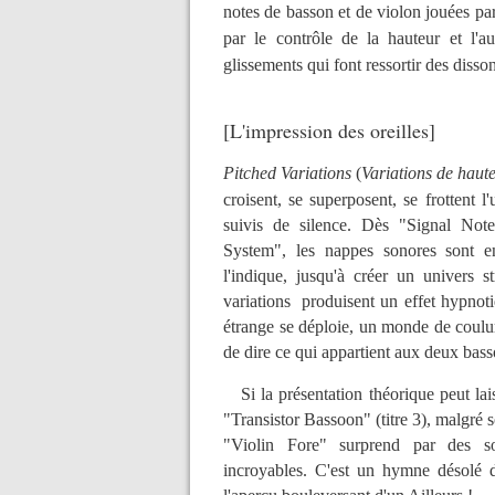
notes de basson et de violon jouées par
par le contrôle de la hauteur et l'au
glissements qui font ressortir des diss
[L'impression des oreilles
]
Pitched Variations
(
Variations de haut
croisent, se superposent, se frottent l
suivis de silence. Dès "Signal Note
System", les nappes sonores sont en
l'indique, jusqu'à créer un univers 
variations produisent un effet hypnot
étrange se déploie, un monde de coulur
de dire ce qui appartient aux deux bass
Si la présentation théorique peut lais
"Transistor Bassoon" (titre 3), malgré 
"Violin Fore" surprend par des son
incroyables. C'est un hymne désolé d