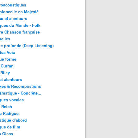
roacoustiques
oloncelle en Majesté
o et alentours
ques du Monde - Folk
re Chanson française
uelles
e profonde (Deep Listening)
des Voix
ue forme
 Curran
 Riley
et alentours
xes & Recompostions
matique - Concrète...
ques vocales
 Reich
e Radigue
tique d'abord
ue de film
p Glass