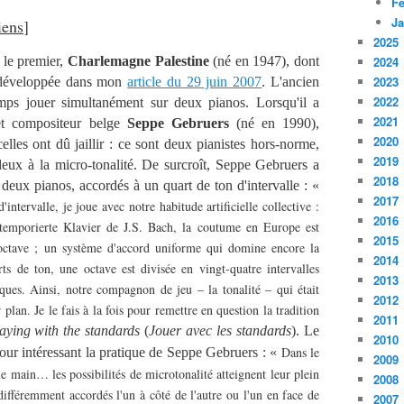
Fé
Ja
iens
]
2025
le premier,
Charlemagne Palestine
(né en 1947), dont
2024
2023
z développée dans mon
article du 29 juin 2007
. L'ancien
2022
mps jouer simultanément sur deux pianos. Lorsqu'il a
2021
 et compositeur belge
Seppe Gebruers
(né en 1990),
2020
elles ont dû jaillir : ce sont deux pianistes hors-norme,
2019
 deux à la micro-tonalité. De surcroît, Seppe Gebruers a
2018
 deux pianos, accordés à un quart de ton d'intervalle : «
2017
intervalle, je joue avec notre habitude artificielle collective :
2016
temporierte Klavier de J.S. Bach, la coutume en Europe est
2015
octave ; un système d'accord uniforme qui domine encore la
2014
ts de ton, une octave est divisée en vingt-quatre intervalles
2013
iques. Ainsi, notre compagnon de jeu – la tonalité – qui était
2012
plan. Je le fais à la fois pour remettre en question la tradition
2011
aying with the standards
(
Jouer avec les standards
). Le
2010
Dans le
our intéressant la pratique de Seppe Gebruers : «
2009
e main… les possibilités de microtonalité atteignent leur plein
2008
différemment accordés l'un à côté de l'autre ou l'un en face de
2007