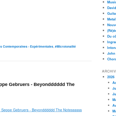
Musi
Davi
Guita
Metal
Nouve
(Ré)é
Du cô
Ingra
s Contemporaines - Expérimentales
,
#Microtonalité
Inton
John
Chora
ARCHI
2026
A
eppe Gebruers - Beyondddddd The
Ju
Ju
M
Av
M