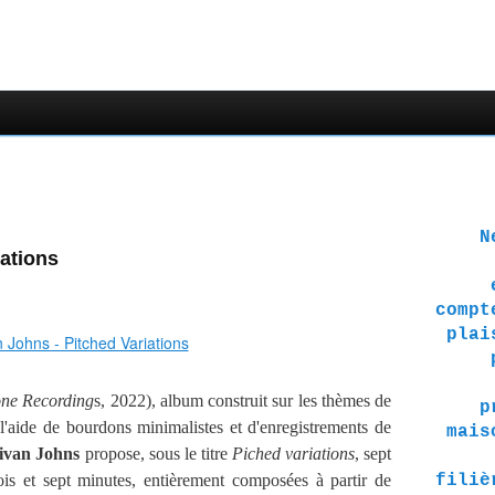
Ne 
iations
compt
plai
one Recording
s, 2022), album construit sur les thèmes de
p
 l'aide de bourdons minimalistes et d'enregistrements de
mais
livan Johns
propose, sous le titre
Piched variations
, sept
ois et sept minutes, entièrement composées à partir de
filiè