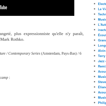
Elect
Le Vi
Techn
Musi
L'Aut
inact
ngeté, plus expressionniste qu'elle n'y paraît,
Écout
a Mark Rothko.
Gran
Long
Alvin
ure / Contemporary Series
(Amsterdam, Pays-Bas) / 6
Terry
Jazz 
Remi
Acous
Musi
camp
:
Steve
Élian
Acous
Musiq
Phili