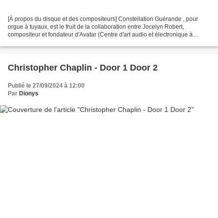
[À propos du disque et des compositeurs] Constellation Guérande , pour
orgue à tuyaux, est le fruit de la collaboration entre Jocelyn Robert,
compositeur et fondateur d'Avatar (Centre d'art audio et électronique à
Québec, ville) et Christophe Havard,...
Christopher Chaplin - Door 1 Door 2
Publié le 27/09/2024 à 12:00
Par
Dionys