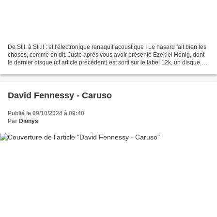
De Stil. à Sti.ll : et l'électronique renaquit acoustique ! Le hasard fait bien les
choses, comme on dit. Juste après vous avoir présenté Ezekiel Honig, dont
le dernier disque (cf.article précédent) est sorti sur le label 12k, un disque de
Taylor Deupree,...
David Fennessy - Caruso
Publié le 09/10/2024 à 09:40
Par
Dionys