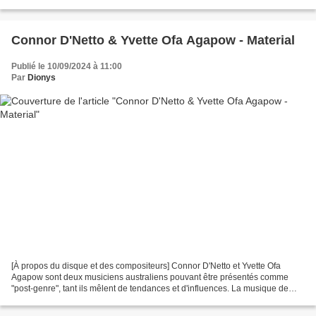
Sunset of the Year, une compilation de...
Connor D'Netto & Yvette Ofa Agapow - Material
Publié le 10/09/2024 à 11:00
Par
Dionys
[À propos du disque et des compositeurs] Connor D'Netto et Yvette Ofa
Agapow sont deux musiciens australiens pouvant être présentés comme
"post-genre", tant ils mêlent de tendances et d'influences. La musique de
Connor D'Netto navigue entre post-minimalisme,...