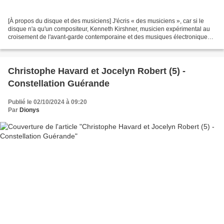
[À propos du disque et des musiciens] J'écris « des musiciens », car si le
disque n'a qu'un compositeur, Kenneth Kirshner, musicien expérimental au
croisement de l'avant-garde contemporaine et des musiques électroniques,
son histoire implique qu'il faut...
Christophe Havard et Jocelyn Robert (5) -
Constellation Guérande
Publié le 02/10/2024 à 09:20
Par
Dionys