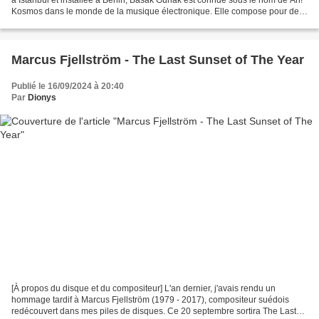
à Istanbul et installée à Berlin, Baśak Günak est connue sous le nom de Ah!
Kosmos dans le monde de la musique électronique. Elle compose pour des
installations sonores, pour...
Marcus Fjellström - The Last Sunset of The Year
Publié le 16/09/2024 à 20:40
Par
Dionys
[À propos du disque et du compositeur] L'an dernier, j'avais rendu un
hommage tardif à Marcus Fjellström (1979 - 2017), compositeur suédois
redécouvert dans mes piles de disques. Ce 20 septembre sortira The Last