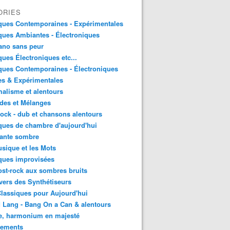
ORIES
ques Contemporaines - Expérimentales
ues Ambiantes - Électroniques
ano sans peur
ues Électroniques etc...
ues Contemporaines - Électroniques
es & Expérimentales
alisme et alentours
des et Mélanges
ock - dub et chansons alentours
ues de chambre d'aujourd'hui
ante sombre
sique et les Mots
ques improvisées
st-rock aux sombres bruits
vers des Synthétiseurs
lassiques pour Aujourd'hui
 Lang - Bang On a Can & alentours
e, harmonium en majesté
sements