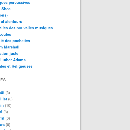
ques percussives
d Shea
re(s)
 et alentours
lles des nouvelles musiques
coutes
té des pochettes
m Marshall
ation juste
 Luther Adams
les et Religieuses
VES
oût
(3)
illet
(6)
in
(10)
ai
(8)
ril
(6)
ars
(8)