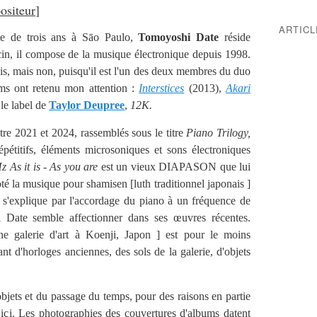
ositeur
]
ARTIC
e de trois ans à Sāo Paulo,
Tomoyoshi Date
réside
in, il compose de la musique électronique depuis 1998.
ois, mais non, puisqu'il est l'un des deux membres du duo
ums ont retenu mon attention :
Interstices
(2013),
Akari
 le label de
Taylor Deupree
,
12K
.
tre 2021 et 2024, rassemblés sous le titre
Piano Trilogy,
épétitifs, éléments microsoniques et sons électroniques
 As it is - As you are
est un vieux DIAPASON que lui
oté la musique pour shamisen [luth traditionnel japonais ]
e s'explique par l'accordage du piano à un fréquence de
 Date semble affectionner dans ses œuvres récentes.
 galerie d'art à Koenji, Japon ] est pour le moins
nt d'horloges anciennes, des sols de la galerie, d'objets
jets et du passage du temps, pour des raisons en partie
 ici. Les photographies des couvertures d'albums datent