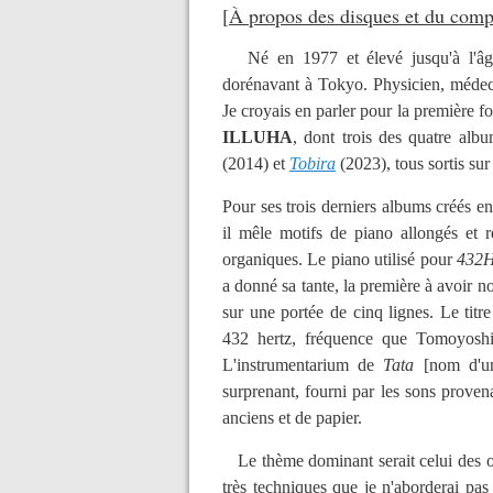
[
À propos des disques et du comp
Né en 1977 et élevé jusqu'à l'âg
dorénavant à Tokyo. Physicien, médec
Je croyais en parler pour la première f
ILLUHA
, dont trois des quatre alb
(2014) et
Tobira
(2023), tous sortis sur
Pour ses trois derniers albums créés en
il mêle motifs de piano allongés et r
organiques. Le piano utilisé pour
432Hz
a donné sa tante, la première à avoir n
sur une portée de cinq lignes. Le titr
432 hertz, fréquence que Tomoyoshi
L'instrumentarium de
Tata
[nom d'une
surprenant, fourni par les sons provena
anciens et de papier.
Le thème dominant serait celui des ob
très techniques que je n'aborderai pas