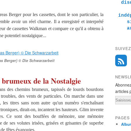
dis
as Berger pour les cassettes, dont le son particulier, la
indé
semble avoir un réel charme. Il a enregistré et interprété
s
a
cteur de cassettes Walkman et compare ce qu'il a obtenu à
e potentiel nostalgique...
SUIVEZ
s Berger) © Die Schwarzarbeit
NEWSL
s brumeux de la Nostalgie
Abonnez
ans des chemins brumeux, tapissés de lourds bourdons
articles 
 troubles, des vents de particules. On marche dans une
Email
s, les titres sans nom autre qu'un numéro s'enchaînant
roniques, dirait-on, incantent les hauteurs. Glim invente
es. Ce sont des bouffées de mémoire, une mémoire
PAGES
 de ses volutes irisées, grisées et grisantes (le superbe
Albu
 de fêtes évanouies.