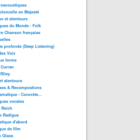
roacoustiques
oloncelle en Majesté
o et alentours
ques du Monde - Folk
re Chanson française
uelles
e profonde (Deep Listening)
des Voix
ue forme
 Curran
 Riley
et alentours
xes & Recompostions
matique - Concrète...
ques vocales
 Reich
e Radigue
tique d'abord
ue de film
p Glass