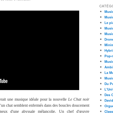
CATÉG
Musi
Musiq
Le pi
Musiq
Musiq
Dron
Minim
Hybri
Pop-r
Musiq
Ambi
La Mu
Musi
Du Po
L'Uni
Des C
rait une musique idéale pour la nouvelle
Le Chat noir
David
d'un chat semblent enfermés dans des boucles doucement
Orgu
Clas
ineux d'une abyssale mélancolie. Un chef d'œuvre