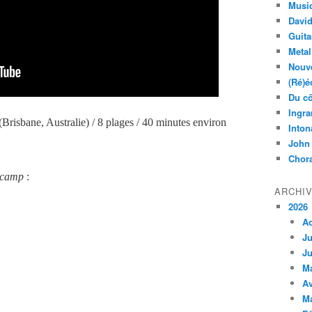
Musi
Davi
Guita
Metal
Nouve
(Ré)é
Du cô
Ingra
(Brisbane, Australie) / 8 plages / 40 minutes environ
Inton
John
Chora
camp
:
ARCHI
2026
A
Ju
Ju
M
Av
M