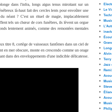
Elect
plonge dans l'infra, longs aigus tenus miroitant sur un
Le Vi
énébreux là-haut fait des cercles lents pour envoûter une
Techn
 du néant ? C'est un rituel de magie, implacablement
Musi
flent tels un chœur de cors funèbres, ils lèvent un orgue
L'Aut
fonds lentement animés, comme des remontées mentales
inact
Écout
Gran
 titre 8, cortège de vaisseaux fantômes dans un ciel de
Long
ment en mer obscure, monte en crescendo comme un orage
Alvin
rbant dans des enveloppements d'une indicible délicatesse.
Terry
Jazz 
Remi
Acous
Musi
Steve
Élian
Acous
Musiq
Phili