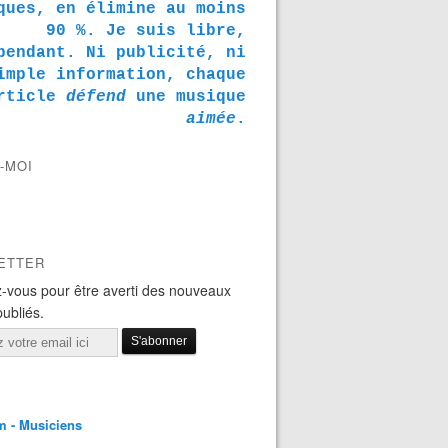
ques, en élimine au moins
90 %. Je suis libre,
pendant. Ni publicité, ni
imple information, chaque
rticle
défend
une musique
aimée
.
-MOI
ETTER
-vous pour être averti des nouveaux
publiés.
m - Musiciens