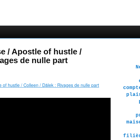
 / Apostle of hustle /
vages de nulle part
Ne 
compt
plai
p
mais
filiè