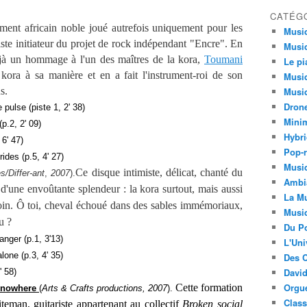
CATÉG
ment africain noble joué autrefois uniquement pour les
Musi
ste initiateur du projet de rock indépendant "Encre". En
Musiq
jà un hommage à l'un des maîtres de la kora,
Toumani
Le pi
a kora à sa manière et en a fait l'instrument-roi de son
Musiq
s.
Musiq
Dron
 pulse (piste 1, 2' 38)
Minim
' 09)
Hybri
47)
Pop-r
, 4' 27)
Musiq
Ce disque intimiste, délicat, chanté du
es/Differ-ant
,
2007
).
Ambi
 d'une envoûtante splendeur : la kora surtout, mais aussi
La Mu
oin. Ô toi, cheval
échoué dans des sables immémoriaux,
Musi
u ?
Du Po
nger (p.1, 3'13)
L'Uni
3, 4' 35)
Des C
David
8)
Orgu
Cette formation
f nowhere
(
Arts & Crafts productions, 2007
).
Clas
teman, guitariste appartenant au collectif
Broken social