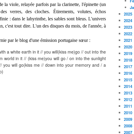
Fé
la viole, relayée parfois par la clarinette, l'épinette (un
Ja
des verres, des cloches. Étirements, volutes, échos
2025
inie : dans le labyrinthe, les sables sont bleus. L'univers
2024
in, c'est tout dire. L'un des disques du mois, de l'année, à
2023
2022
2021
rnie par le blog d'une émission portugaise sœur :
2020
th a white earth in it // you will(kiss me)go // out into the
2019
orld in it // (kiss me)you will go / on into the sunlight
2018
it // you will go(kiss me // down into your memory and / a
2017
o)
2016
2015
2014
2013
2012
2011
2010
2009
2008
2007