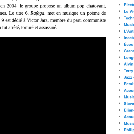
Elect
i en 2004, le groupe propose un album pop chatoyant,
Le Vi
nes. Le titre 6,
Rafaga
, met en musique un poème de
Techn
e 9 est dédié à Victor Jara, membre du parti communiste
Musi
ut arrêté, torturé et assassiné.
L'Aut
inact
Écout
Gran
Long
Alvin
Terry
Jazz 
Remi
Acous
Musi
Steve
Élian
Acous
Musiq
Phili