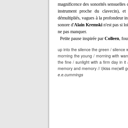
magnificence des sonorités sensuelles de 
instrument proche du clavecin), et 
démultipliés, vagues à la profondeur inf
sonore d'
Alain Kremski
n'est pas si lo
ne pas manquer.
Petite pause inspirée par
Colleen
, fou
up into the silence the green / silence wi
morning the young / morning with warm w
the fine / sunlight with a firm day in 
memory and memory // i)kiss me(will g
e.e.cummings