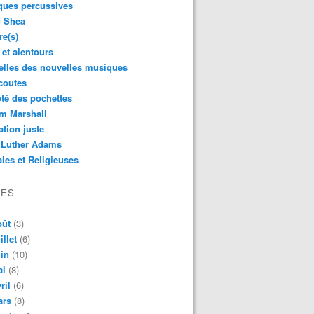
ques percussives
d Shea
re(s)
 et alentours
lles des nouvelles musiques
coutes
té des pochettes
m Marshall
ation juste
 Luther Adams
les et Religieuses
VES
oût
(3)
illet
(6)
in
(10)
ai
(8)
ril
(6)
ars
(8)