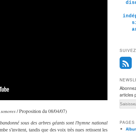
dis
indé
s
a
SUIVEZ
NEWSL
Abonnez
articles 
Email
s sonores
/ Proposition du 08/04/07)
PAGES
andonné sous des arbres géants sont l'hymne national
Albu
mbe s'invitent, tandis que des voix très nues retissent les