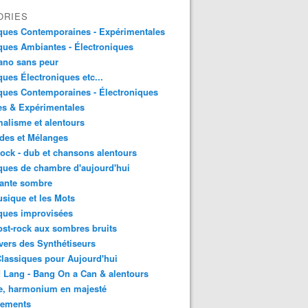
ORIES
ques Contemporaines - Expérimentales
ues Ambiantes - Électroniques
ano sans peur
ues Électroniques etc...
ues Contemporaines - Électroniques
es & Expérimentales
alisme et alentours
des et Mélanges
ock - dub et chansons alentours
ues de chambre d'aujourd'hui
ante sombre
sique et les Mots
ques improvisées
st-rock aux sombres bruits
vers des Synthétiseurs
lassiques pour Aujourd'hui
 Lang - Bang On a Can & alentours
e, harmonium en majesté
sements