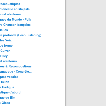
roacoustiques
oloncelle en Majesté
o et alentours
ques du Monde - Folk
re Chanson française
uelles
e profonde (Deep Listening)
des Voix
ue forme
 Curran
 Riley
et alentours
xes & Recompostions
matique - Concrète...
ques vocales
 Reich
e Radigue
tique d'abord
ue de film
p Glass