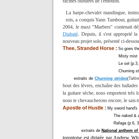
racines oubliées de l'émotion.
La harpe-chevalet mandingue, instru
rois, a conquis Yann Tambour, guitari
2004, le maxi "Marbres" contenait dé
Diabaté
. Depuis, il s'est approprié l
nouveau projet solo, présenté ci-dessou
Thee, Stranded Horse
:
So goes the
Misty mist (p.2, 2
Le sel (p.3, 6' 
Churning strides (p.5
extraits de
Churning strides
(
Talitr
bout des lèvres, enchaîne des ballades
la guitare sèche, nous emportent très l
nous te chevaucherons encore, le sais-t
Apostle of Hustle
:
My sword hand's a
The naked & alone (p.
Rafaga (p.6, 3' 5
extraits de
National anthem o
torontoise est dirigée par Andrew Whi