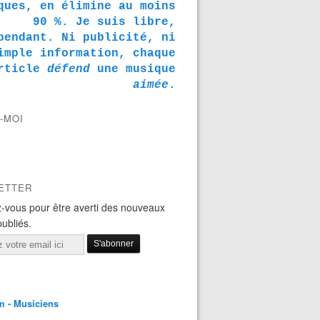
ques, en élimine au moins
90 %. Je suis libre,
pendant. Ni publicité, ni
imple information, chaque
rticle
défend
une musique
aimée
.
-MOI
ETTER
-vous pour être averti des nouveaux
publiés.
m - Musiciens