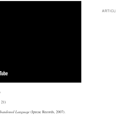
ARTIC
, 5' 33)
4, 5' 21)
bandoned Language
(Ipecac Records, 2007).