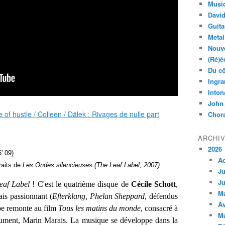
Musi
Davi
Guita
Metal
Nouve
(Ré)é
Du cô
Ingra
Inton
John
Chora
ARCHI
2026
 09)
A
ts de
Les Ondes silencieuses
(The Leaf Label, 2007).
Ju
Ju
eaf Label
! C'est le quatrième disque de
Cécile Schott
,
M
ais passionnant (
Efterklang, Phelan Sheppard
, défendus
Av
mbe remonte au film
Tous les matins du monde
, consacré à
M
trument, Marin Marais. La musique se développe dans la