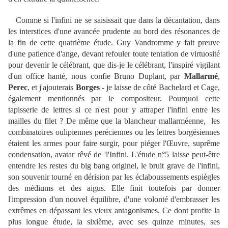
Comme si l'infini ne se saisissait que dans la décantation, dans
les interstices d'une avancée prudente au bord des résonances de
la fin de cette quatrième étude. Guy Vandromme y fait preuve
d'une patience d'ange, devant refouler toute tentation de virtuosité
pour devenir le célébrant, que dis-je le célébrant, l'inspiré vigilant
d'un office hanté, nous confie Bruno Duplant, par
Mallarmé
,
Perec
, et j'ajouterais
Borges
- je laisse de côté Bachelard et Cage,
également mentionnés par le compositeur. Pourquoi cette
tapisserie de lettres si ce n'est pour y attraper l'infini entre les
mailles du filet ? De même que la blancheur mallarméenne, les
combinatoires oulipiennes peréciennes ou les lettres borgésiennes
étaient les armes pour faire surgir, pour piéger l'Œuvre, suprême
condensation, avatar rêvé de 'l'Infini. L'étude n°5 laisse peut-être
entendre les restes du big bang originel, le bruit grave de l'infini,
son souvenir tourné en dérision par les éclaboussements espiègles
des médiums et des aigus. Elle finit toutefois par donner
l'impression d'un nouvel équilibre, d'une volonté d'embrasser les
extrêmes en dépassant les vieux antagonismes. Ce dont profite la
plus longue étude, la sixième, avec ses quinze minutes, ses