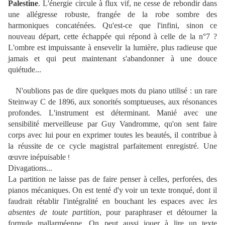
Palestine
. L'énergie circule à flux vif, ne cesse de rebondir dans
une allégresse robuste, frangée de la robe sombre des
harmoniques concaténées. Qu'est-ce que l'infini, sinon ce
nouveau départ, cette échappée qui répond à celle de la n°7 ?
L'ombre est impuissante à ensevelir la lumière, plus radieuse que
jamais et qui peut maintenant s'abandonner à une douce
quiétude...
N'oublions pas de dire quelques mots du piano utilisé : un rare
Steinway C de 1896, aux sonorités somptueuses, aux résonances
profondes. L'instrument est déterminant. Manié avec une
sensibilité merveilleuse par Guy Vandromme, qu'on sent faire
corps avec lui pour en exprimer toutes les beautés, il contribue à
la réussite de ce cycle magistral parfaitement enregistré. Une
œuvre inépuisable
!
Divagations...
La partition ne laisse pas de faire penser à celles, perforées, des
pianos mécaniques. On est tenté d'y voir un texte tronqué, dont il
faudrait rétablir l'intégralité en bouchant les espaces avec
les
absentes de toute partition
, pour paraphraser et détourner la
formule mallarméenne. On peut aussi jouer à lire un texte