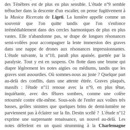
des Ténèbres est de plus en plus sensible. L'étude n°9 semble
trébucher dans la descente d'un escalier, on pense fugitivement à
la
Musica Ricercata
de
Ligeti
. La lumière appelle comme un
souvenir que l'on quitte tandis que l'on s'enfonce
irrémédiablement dans des cercles harmoniques de plus en plus
vastes. Elle n'abandonne pas, se drape de longues résonances
semi-voilées pour accompagner la lente immersion des graves
dans une nappe de drones aux résonances impressionnantes.
L'étude suivante, la n°10, paraît plus apaisée, guettée par la
paralysie. Tout y est en suspens. On flotte dans une brume qui
diapre légèrement les notes aigües ou médiums, tandis que les
graves sont assourdies. Où sommes-nous au juste ? Quelque part
au-delà des conflits, dans une attente étirée. Graves plaqués,
massifs : l'étude n°11 renoue avec la n°9, en plus têtue,
inquiétante, avec des fêlures sombres, comme une colère
retournée contre elle-même. Sous-sols de l'enfer aux voûtes très
basses, geôles sinistres que quelques brins de demi-lumière ne
parviennent pas à éclairer sur la fin. Destin scellé ? L'étude n°12
exprime une surprenante renaissance, un nouvel au-delà. Les
notes déferlent en un quasi strumming à la
Charlemagne