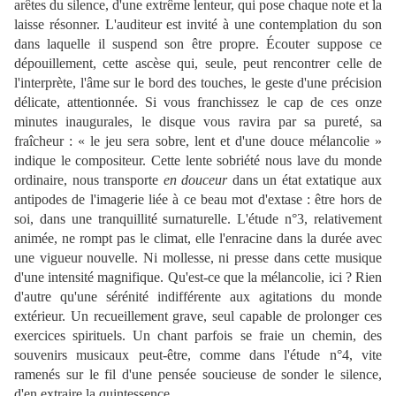
arêtes du silence, d'une extrême lenteur, qui pose chaque note et la
laisse résonner. L'auditeur est invité à une contemplation du son
dans laquelle il suspend son être propre. Écouter suppose ce
dépouillement, cette ascèse qui, seule, peut rencontrer celle de
l'interprète, l'âme sur le bord des touches, le geste d'une précision
délicate, attentionnée. Si vous franchissez le cap de ces onze
minutes inaugurales, le disque vous ravira par sa pureté, sa
fraîcheur : « le jeu sera sobre, lent et d'une douce mélancolie »
indique le compositeur. Cette lente sobriété nous lave du monde
ordinaire, nous transporte
en douceur
dans un état extatique aux
antipodes de l'imagerie liée à ce beau mot d'extase : être hors de
soi, dans une tranquillité surnaturelle. L'étude n°3, relativement
animée, ne rompt pas le climat, elle l'enracine dans la durée avec
une vigueur nouvelle. Ni mollesse, ni presse dans cette musique
d'une intensité magnifique. Qu'est-ce que la mélancolie, ici ? Rien
d'autre qu'une sérénité indifférente aux agitations du monde
extérieur. Un recueillement grave, seul capable de prolonger ces
exercices spirituels. Un chant parfois se fraie un chemin, des
souvenirs musicaux peut-être, comme dans l'étude n°4, vite
ramenés sur le fil d'une pensée soucieuse de sonder le silence,
d'en extraire la quintessence.