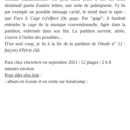
dissimulé parmi d'autres lettres, une sorte de palimpseste. J'y lis
par exemple un possible message caché, le motif dans le tapis :
que
Face à Cage (s)'efface (l)e gage
. Par "gage", il faudrait
entendre la
cage
de la musique conventionnelle, figée dans la
partition, enfermée dans son fini. La partition ouverte, aérée,
s'ouvre à l'infini des possibles...
D'un seul coup, je lis à la fin de la partition de l'étude n° 12 :
fa(çon) d'ê(tr)e (l)à.
Paru chez
elsewhere
en septembre 2021 / 12 plages / 2 h 8
minutes environ
Pour aller plus loin
:
- album en écoute et en vente sur
bandcamp
: