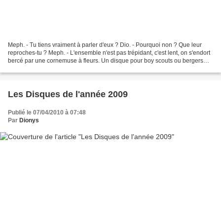
Meph. - Tu tiens vraiment à parler d'eux ? Dio. - Pourquoi non ? Que leur
reproches-tu ? Meph. - L'ensemble n'est pas trépidant, c'est lent, on s'endort
bercé par une cornemuse à fleurs. Un disque pour boy scouts ou bergers
ramollis. Dio. - Toujours à...
Les Disques de l'année 2009
Publié le 07/04/2010 à 07:48
Par
Dionys